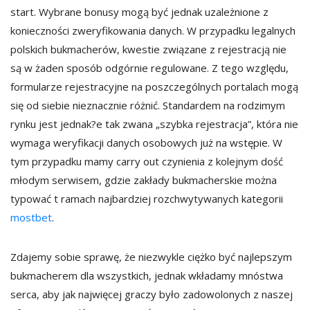
start. Wybrane bonusy mogą być jednak uzależnione z
konieczności zweryfikowania danych. W przypadku legalnych
polskich bukmacherów, kwestie związane z rejestracją nie
są w żaden sposób odgórnie regulowane. Z tego względu,
formularze rejestracyjne na poszczególnych portalach mogą
się od siebie nieznacznie różnić. Standardem na rodzimym
rynku jest jednak?e tak zwana „szybka rejestracja”, która nie
wymaga weryfikacji danych osobowych już na wstępie. W
tym przypadku mamy carry out czynienia z kolejnym dość
młodym serwisem, gdzie zakłady bukmacherskie można
typować t ramach najbardziej rozchwytywanych kategorii
mostbet
.
Zdajemy sobie sprawę, że niezwykle ciężko być najlepszym
bukmacherem dla wszystkich, jednak wkładamy mnóstwa
serca, aby jak najwięcej graczy było zadowolonych z naszej