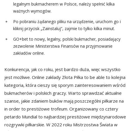
legalnym bukmacherem w Polsce, należy spełnić kilka
ważnych wymogów.
Po pobraniu żądanego pliku na urządzenie, uruchom go i
kliknij przycisk „Zainstaluj”, zajmie to tylko kilka minut.
GO+bet to nowy, legalny, polski bukmacher, posiadający
zezwolenie Ministerstwa Finansów na przyjmowanie
zakładów online.
Konkurencja, jak co roku, jest bardzo duża, więc wszystko
jest możliwe. Online zakłady Złota Piłka to be able to kolejna
kategoria, która cieszy się sporym zainteresowaniem wśród
bukmacherów i polskich graczy. Warto sprawdzać aktualne
szanse, jakie zdaniem buków mają poszczególni piłkarze na
in order to prestiżowe trofeum. Organizowany co cztery
petardo Mundial to najbardziej prestiżowe międzynarodowe
rozgrywki piłkarskie. W 2022 roku Mistrzostwa Świata w