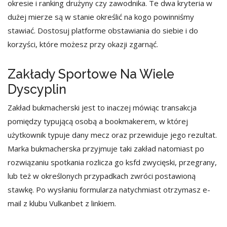
okresie i ranking drużyny czy zawodnika. Te dwa kryteria w
dużej mierze są w stanie określić na kogo powinniśmy
stawiać. Dostosuj platforme obstawiania do siebie i do
korzyści, które możesz przy okazji zgarnąć.
Zakłady Sportowe Na Wiele
Dyscyplin
Zakład bukmacherski jest to inaczej mówiąc transakcja
pomiędzy typującą osobą a bookmakerem, w której
użytkownik typuje dany mecz oraz przewiduje jego rezultat.
Marka bukmacherska przyjmuje taki zakład natomiast po
rozwiązaniu spotkania rozlicza go ksfd zwycięski, przegrany,
lub też w określonych przypadkach zwróci postawioną
stawkę. Po wysłaniu formularza natychmiast otrzymasz e-
mail z klubu Vulkanbet z linkiem.