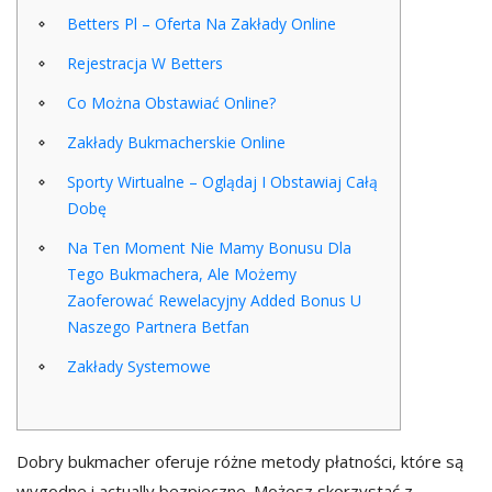
Betters Pl – Oferta Na Zakłady Online
Rejestracja W Betters
Co Można Obstawiać Online?
Zakłady Bukmacherskie Online
Sporty Wirtualne – Oglądaj I Obstawiaj Całą
Dobę
Na Ten Moment Nie Mamy Bonusu Dla
Tego Bukmachera, Ale Możemy
Zaoferować Rewelacyjny Added Bonus U
Naszego Partnera Betfan
Zakłady Systemowe
Dobry bukmacher oferuje różne metody płatności, które są
wygodne i actually bezpieczne. Możesz skorzystać z