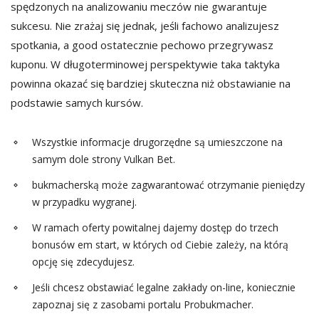
spędzonych na analizowaniu meczów nie gwarantuje
sukcesu. Nie zrażaj się jednak, jeśli fachowo analizujesz
spotkania, a good ostatecznie pechowo przegrywasz
kuponu. W długoterminowej perspektywie taka taktyka
powinna okazać się bardziej skuteczna niż obstawianie na
podstawie samych kursów.
Wszystkie informacje drugorzędne są umieszczone na
samym dole strony Vulkan Bet.
bukmacherską może zagwarantować otrzymanie pieniędzy
w przypadku wygranej.
W ramach oferty powitalnej dajemy dostęp do trzech
bonusów em start, w których od Ciebie zależy, na którą
opcję się zdecydujesz.
Jeśli chcesz obstawiać legalne zakłady on-line, koniecznie
zapoznaj się z zasobami portalu Probukmacher.