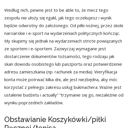
Według nich, pewne jest to be able to, że mecz tego
zespołu nie ułoży się ngakl, jak tego oczekujesz i wynik
będzie odwrotny do założonego. Od piłki nożnej, przez skoki
narciarskie i e-sport na wydarzeniach politycznych kończąc.
My skupimy się jednak na wydarzeniach stricte powiązanych
ze sportem i e-sportem. Zazwyczaj wymagane jest
dostarczenie dokumentów tożsamości, tego rodzaju jak
skan dowodu osobistego lub paszportu oraz potwierdzenie
adresu zamieszkania (np. rachunek za media). Weryfikacja
konta może potrwać kilka dni, ale jest niezbędna, aby móc
korzystać z pełnego zakresu usług bukmachera. Ważne jest
ustalenie budżetu i actually” “trzymanie się go, niezależnie od
wyniku poprzednich zakładów.
Obstawianie Koszykówki/piłki