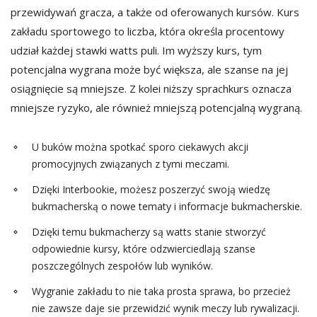
przewidywań gracza, a także od oferowanych kursów. Kurs
zakładu sportowego to liczba, która określa procentowy
udział każdej stawki watts puli. Im wyższy kurs, tym
potencjalna wygrana może być większa, ale szanse na jej
osiągnięcie są mniejsze. Z kolei niższy sprachkurs oznacza
mniejsze ryzyko, ale również mniejszą potencjalną wygraną.
U buków można spotkać sporo ciekawych akcji
promocyjnych związanych z tymi meczami.
Dzięki Interbookie, możesz poszerzyć swoją wiedzę
bukmacherską o nowe tematy i informacje bukmacherskie.
Dzięki temu bukmacherzy są watts stanie stworzyć
odpowiednie kursy, które odzwierciedlają szanse
poszczególnych zespołów lub wyników.
Wygranie zakładu to nie taka prosta sprawa, bo przecież
nie zawsze daje sie przewidzić wynik meczy lub rywalizacji.