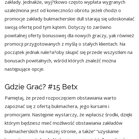
zakłady. Jednakże, wyj?tkowo często wypłata wygranych
uzależniona jest od konieczności obrotu. Jeżeli chodzi o
promocje zakłady bukmacherskie dull starają się udoskonalać
swoją ofertę pod tym kątem. Dotyczy to zarówno
powitalnej oferty bonusowej dla nowych graczy, yak również
promocji przygotowanych z myślą o stałych klientach. Na
początek jednak nale?a?oby skupić się przede wszystkim na
bonusach powitalnych, wśród których znaleźć można
następujące opcje.
Gdzie Grać? #15 Betx
Pamiętaj, że przed rozpoczęciem obstawiania warto
zapoznać się z ofertą bukmachera, jego kursami i
promocjami. Następnie wystarczy, że wpłacisz środki, dzięki
którym będziesz mieć możliwość obstawiania zakładów
bukmacherskich na naszej stronie, a także” “uzyskanie