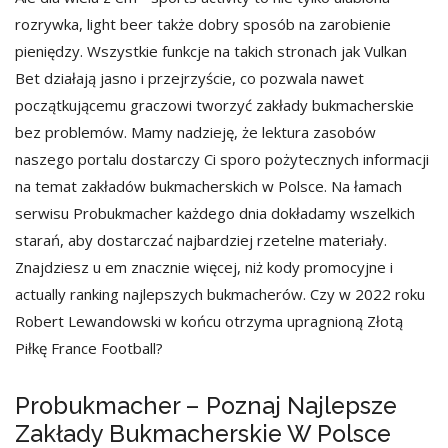
rozrywka, light beer także dobry sposób na zarobienie
pieniędzy. Wszystkie funkcje na takich stronach jak Vulkan
Bet działają jasno i przejrzyście, co pozwala nawet
początkującemu graczowi tworzyć zakłady bukmacherskie
bez problemów. Mamy nadzieję, że lektura zasobów
naszego portalu dostarczy Ci sporo pożytecznych informacji
na temat zakładów bukmacherskich w Polsce. Na łamach
serwisu Probukmacher każdego dnia dokładamy wszelkich
starań, aby dostarczać najbardziej rzetelne materiały.
Znajdziesz u em znacznie więcej, niż kody promocyjne i
actually ranking najlepszych bukmacherów. Czy w 2022 roku
Robert Lewandowski w końcu otrzyma upragnioną Złotą
Piłkę France Football?
Probukmacher – Poznaj Najlepsze
Zakłady Bukmacherskie W Polsce