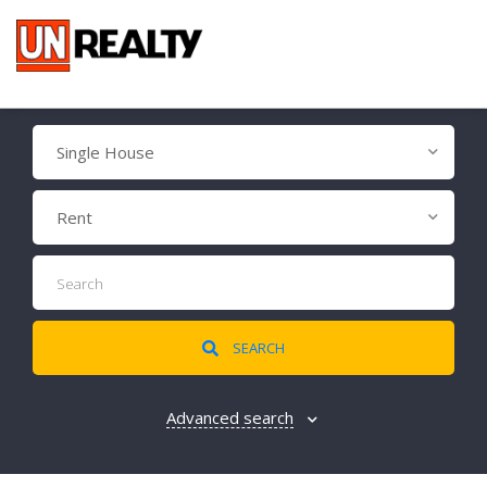
Single House
Rent
SEARCH
Advanced search