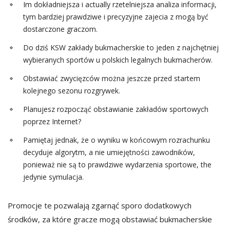
Im dokładniejsza i actually rzetelniejsza analiza informacji,
tym bardziej prawdziwe i precyzyjne zajecia z mogą być
dostarczone graczom.
Do dziś KSW zakłady bukmacherskie to jeden z najchętniej
wybieranych sportów u polskich legalnych bukmacherów.
Obstawiać zwycięzców można jeszcze przed startem
kolejnego sezonu rozgrywek.
Planujesz rozpocząć obstawianie zakładów sportowych
poprzez Internet?
Pamiętaj jednak, że o wyniku w końcowym rozrachunku
decyduje algorytm, a nie umiejętności zawodników,
ponieważ nie są to prawdziwe wydarzenia sportowe, the
jedynie symulacja.
Promocje te pozwalają zgarnąć sporo dodatkowych
środków, za które gracze mogą obstawiać bukmacherskie