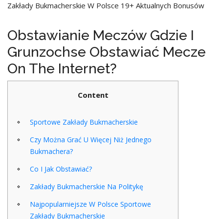
Zakłady Bukmacherskie W Polsce 19+ Aktualnych Bonusów
Obstawianie Meczów Gdzie I
Grunzochse Obstawiać Mecze
On The Internet?
Content
Sportowe Zakłady Bukmacherskie
Czy Można Grać U Więcej Niż Jednego
Bukmachera?
Co I Jak Obstawiać?
Zakłady Bukmacherskie Na Politykę
Najpopularniejsze W Polsce Sportowe
Zakłady Bukmacherskie