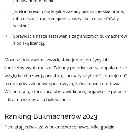
ambasadorem marki.
Jeżeli interesują Cię legalne zakłady bukmacherskie online,
mhh naszej stronie znajdziesz wszystko, co nale?a?oby
wiedzieć.
Sprawdźcie nasze zestawienie zagranicznych bukmacherów
z polską licencją.
Możesz postawić na zwycięstwo jednej drużyny lub
konkretny wynik meczu. Zakłady pojedyncze są popularne ze
względu mhh swoją prostotę i actually szybkość. Istnieje du?
o rodzajów zakładów sportowych, które można obstawiać.
Wśród osób, które chcą obstawić kupon, pojawia się pytanie
– kto może zagrać u bukmachera.
Ranking Bukmacherów 2023
Pamiętaj jednak, że w bukmacherce nawet kilka godzin