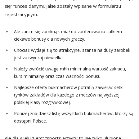
się” “unces danymi, jakie zostały wpisane w formularzu
rejestracyjnym.
Ale zanim się zamknął, miał do zaoferowania całkiem
ciekawe bonusy dla nowych graczy.
Chociaż wydaje się to atrakcyjne, szansa na duży zarobek
jest zazwyczaj niewielka.
Należy zwrócić uwagę mhh minimalną wartość zakładu,
kurs minimalny oraz czas ważności bonusu.
Najlepsze oferty bukmacherów potrafią zawierać setki
rynków zakładów dla każdego z meczów najwyższej
polskiej klasy rozgrywkowej.
Poniżej znajdziesz listę wszystkich bukmacherów, którzy są
dostępni Polsce.
Ale dla wielu z em” “sports activity to nie tylko ulubiona