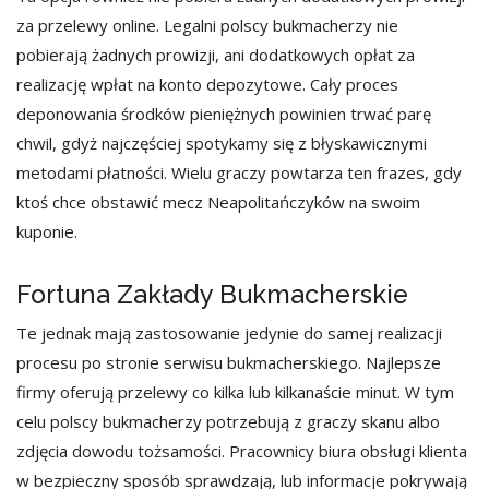
za przelewy online. Legalni polscy bukmacherzy nie
pobierają żadnych prowizji, ani dodatkowych opłat za
realizację wpłat na konto depozytowe. Cały proces
deponowania środków pieniężnych powinien trwać parę
chwil, gdyż najczęściej spotykamy się z błyskawicznymi
metodami płatności. Wielu graczy powtarza ten frazes, gdy
ktoś chce obstawić mecz Neapolitańczyków na swoim
kuponie.
Fortuna Zakłady Bukmacherskie
Te jednak mają zastosowanie jedynie do samej realizacji
procesu po stronie serwisu bukmacherskiego. Najlepsze
firmy oferują przelewy co kilka lub kilkanaście minut. W tym
celu polscy bukmacherzy potrzebują z graczy skanu albo
zdjęcia dowodu tożsamości. Pracownicy biura obsługi klienta
w bezpieczny sposób sprawdzają, lub informacje pokrywają