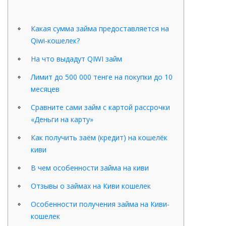
Но врачи продвигали воздержание в эти
Какая сумма займа предоставляется на
Qiwi-кошелек?
трудные времена. Исторический Джозеф
Патрик Бирн (Джозеф Патрик Бирн) в
На что выдадут QIWI займ
своей черной книге о смерти (Черная
Лимит до 500 000 тенге на покупки до 10
смерть) говорит, что
левитра
врачи были
месяцев
убеждены, что секс перегревает тело. По
Сравните сами займ с картой рассрочки
этой причине он становится более
«Деньги на карту»
доступным для «плохого воздуха»,
который проникает через поры и
Как получить заём (кредит) на кошелёк
киви
увеличивает угрозу инфекции чумой.
«Плохой воздух» падает в тело также
В чем особенности займа на киви
через дыхание, и с тех пор во время секса
Отзывы о займах на Киви кошелек
они дышат сильными, они дышат больше.
Особенности получения займа на Киви-
кошелек