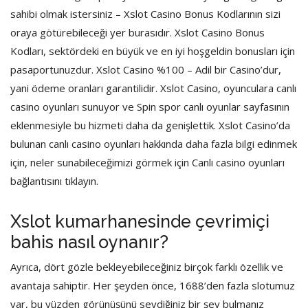
sahibi olmak istersiniz – Xslot Casino Bonus Kodlarının sizi
oraya götürebileceği yer burasıdır. Xslot Casino Bonus
Kodları, sektördeki en büyük ve en iyi hoşgeldin bonusları için
pasaportunuzdur. Xslot Casino %100 – Adil bir Casino’dur,
yani ödeme oranları garantilidir. Xslot Casino, oyunculara canlı
casino oyunları sunuyor ve Spin spor canlı oyunlar sayfasının
eklenmesiyle bu hizmeti daha da genişlettik. Xslot Casino’da
bulunan canlı casino oyunları hakkında daha fazla bilgi edinmek
için, neler sunabileceğimizi görmek için Canlı casino oyunları
bağlantısını tıklayın.
Xslot kumarhanesinde çevrimiçi
bahis nasıl oynanır?
Ayrıca, dört gözle bekleyebileceğiniz birçok farklı özellik ve
avantaja sahiptir. Her şeyden önce, 1688’den fazla slotumuz
var, bu yüzden görünüşünü sevdiğiniz bir şey bulmanız