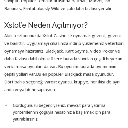
sahiptir. Popüler temalar arasında Batman, Marvel, Go
Bananas, Fantabulously Wild ve çok daha fazlası yer alır.
Xslot’e Neden Açılmıyor?
Akıllı telefonunuzda Xslot Casino ile oynamak güvenli, güvenli
ve basittir. Uygulamayı cihazınıza indirip yüklemeniz yeterlidir;
oynamaya hazırsınız. Blackjack, Kart Sayma, Video Poker ve
daha fazlası dahil olmak üzere burada sunulan çeşitli heyecan
verici masa oyunları da var. Bu oyunları burada oynamanın
çeşitli yolları var.Bu en popüler Blackjack masa oyunudur.
Dört bahis seçeneği vardır: oyuncu, krupiye, her ikisi de aynı
anda veya bir hesaplaşma.
Gördüğünüzü beğendiyseniz, mevcut para yatırma
yöntemlerinin çoğuyla hesabınızla başlamak için para
yatırabilirsiniz.