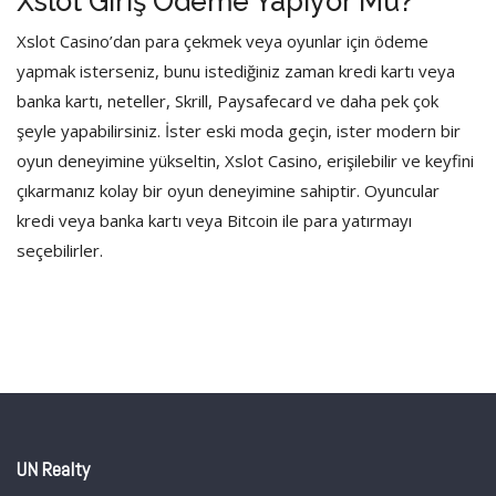
Xslot Giriş Ödeme Yapıyor Mu?
Xslot Casino’dan para çekmek veya oyunlar için ödeme
yapmak isterseniz, bunu istediğiniz zaman kredi kartı veya
banka kartı, neteller, Skrill, Paysafecard ve daha pek çok
şeyle yapabilirsiniz. İster eski moda geçin, ister modern bir
oyun deneyimine yükseltin, Xslot Casino, erişilebilir ve keyfini
çıkarmanız kolay bir oyun deneyimine sahiptir. Oyuncular
kredi veya banka kartı veya Bitcoin ile para yatırmayı
seçebilirler.
UN Realty