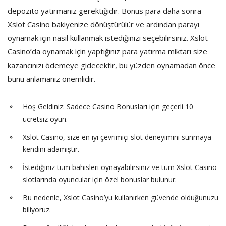
depozito yatırmanız gerektiğidir. Bonus para daha sonra
Xslot Casino bakiyenize dönüştürülür ve ardından parayı
oynamak için nasıl kullanmak istediğinizi seçebilirsiniz. Xslot
Casino’da oynamak için yaptığınız para yatırma miktarı size
kazancınızı ödemeye gidecektir, bu yüzden oynamadan önce
bunu anlamanız önemlidir.
Hoş Geldiniz: Sadece Casino Bonusları için geçerli 10
ücretsiz oyun.
Xslot Casino, size en iyi çevrimiçi slot deneyimini sunmaya
kendini adamıştır.
İstediğiniz tüm bahisleri oynayabilirsiniz ve tüm Xslot Casino
slotlarında oyuncular için özel bonuslar bulunur.
Bu nedenle, Xslot Casino’yu kullanırken güvende olduğunuzu
biliyoruz.