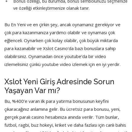
Bonus özelliği, bu durumda, bonus sembolünüzü seçmenize
ve özelliği etkinleştirmenize olanak tanır.
Bu En Yeni ve en çirkin şey, ancak oynamanız gerekiyor ve
çok para kazanmanıza yardımcı olabilir ve oynaması çok
eğlenceli. Oynarken çok kolay olabilir, çok büyük miktarda
para kazanabilir ve Xslot Casino’da bazı bonuslara sahip
olabilirsiniz. Oynamadan önce youtube’da bir video
izlemelisiniz çünkü youtube video izlemek için en iyi yerdir.
Xslot Yeni Giriş Adresinde Sorun
Yaşayan Var mı?
Bu, %400’e varan ilk para yatırma bonusunun keyfini
çıkaracağınız anlamına gelir. Bu ücretsiz para bonusu, yeni,
gerçek paralı casino hesabınıza anında verilir. Tüm bunlar,
futbol, ragbi, buz hokeyi, kriket ve daha fazlası için canlı bahis