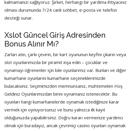
kalmamanızı sağlıyoruz. Şirket, herhangi bir yardıma ihtiyacınız
olması durumunda 7/24 canlı sohbet, e-posta ve telefon
desteği sunar.
Xslot Güncel Giriş Adresinden
Bonus Alınır Mı?
Zarları atın, çarkı çevirin, bir kart oyununun keyfini çıkarın veya
slot oyunlarımızda bir piramit inşa edin – çocuklar ve
oynamayı öğrenenler için bile oyunlarımız var. Bunları ve diğer
kumarhane oyunlarını kumarhane seçeneklerimizde
bulacaksınız. Seçimimizden memnunsanız, muhtemelen Hoş
Geldiniz Oyunlarımızdan birini oynamanız istenecektir. Bu
oyunları hangi kumarhanelerde oynamak istediğinize karar
vermek için oynuyorsunuz ve bunu yalnızca ilk kayıt
olduğunuzda yapabilirsiniz. Doğru kararı vermenize yardımcı
olmak için buradayız, ancak çevrimiçi casino oyunları oynamak