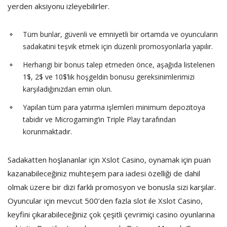
yerden aksiyonu izleyebilirler.
Tüm bunlar, güvenli ve emniyetli bir ortamda ve oyuncuların
sadakatini teşvik etmek için düzenli promosyonlarla yapılır.
Herhangi bir bonus talep etmeden önce, aşağıda listelenen
1$, 2$ ve 10$’lık hoşgeldin bonusu gereksinimlerimizi
karşıladığınızdan emin olun.
Yapılan tüm para yatırma işlemleri minimum depozitoya
tabidir ve Microgaming’in Triple Play tarafından
korunmaktadır.
Sadakatten hoşlananlar için Xslot Casino, oynamak için puan
kazanabileceğiniz muhteşem para iadesi özelliği de dahil
olmak üzere bir dizi farklı promosyon ve bonusla sizi karşılar.
Oyuncular için mevcut 500’den fazla slot ile Xslot Casino,
keyfini çıkarabileceğiniz çok çeşitli çevrimiçi casino oyunlarına