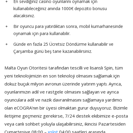
En sevdiğiniz casino oyunlarını oynamak için
kullanabileceğiniz anında 1000€ depozito bonusu
alacaksınız.
Bir oyuncu para yatırdıktan sonra, mobil kumarhanesinde
oynamak için para kullanabilir.
Günde en fazla 25 Ücretsiz Döndürme kullanabilir ve
Çarşamba günü beş tane kazanabilirsiniz.
Malta Oyun Otoritesi tarafından tescilli ve lisanslı Spin, tüm
yeni teknolojimizin en son teknoloji olmasını sağlamak için
dokuz buçuk milyon avronun üzerinde yatırım yaptı. Ayrıca,
oyunlarımızın adil ve rastgele olmasını sağlayan ve ayrıca
oyunculara adil ve nazik davranılmasını sağlamaya yardımcı
olan eCOGRA’nın bir üyesi olmaktan gurur duyuyoruz. Bizimle
iletişime geçmeniz gerekirse, 7/24 destek ekibimize e-posta
veya canlı sohbet yoluyla ulaşabilirsiniz, ikincisi Pazartesiden
Cumartesiye 08:00 –
xslot
04:00 saatleri arasında