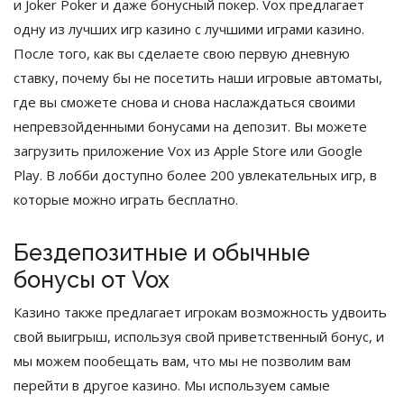
и Joker Poker и даже бонусный покер. Vox предлагает
одну из лучших игр казино с лучшими играми казино.
После того, как вы сделаете свою первую дневную
ставку, почему бы не посетить наши игровые автоматы,
где вы сможете снова и снова наслаждаться своими
непревзойденными бонусами на депозит. Вы можете
загрузить приложение Vox из Apple Store или Google
Play. В лобби доступно более 200 увлекательных игр, в
которые можно играть бесплатно.
Бездепозитные и обычные
бонусы от Vox
Казино также предлагает игрокам возможность удвоить
свой выигрыш, используя свой приветственный бонус, и
мы можем пообещать вам, что мы не позволим вам
перейти в другое казино. Мы используем самые