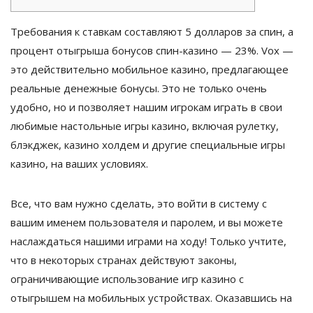
Требования к ставкам составляют 5 долларов за спин, а
процент отыгрыша бонусов спин-казино — 23%. Vox —
это действительно мобильное казино, предлагающее
реальные денежные бонусы. Это не только очень
удобно, но и позволяет нашим игрокам играть в свои
любимые настольные игры казино, включая рулетку,
блэкджек, казино холдем и другие специальные игры
казино, на ваших условиях.
Все, что вам нужно сделать, это войти в систему с
вашим именем пользователя и паролем, и вы можете
наслаждаться нашими играми на ходу! Только учтите,
что в некоторых странах действуют законы,
ограничивающие использование игр казино с
отыгрышем на мобильных устройствах. Оказавшись на