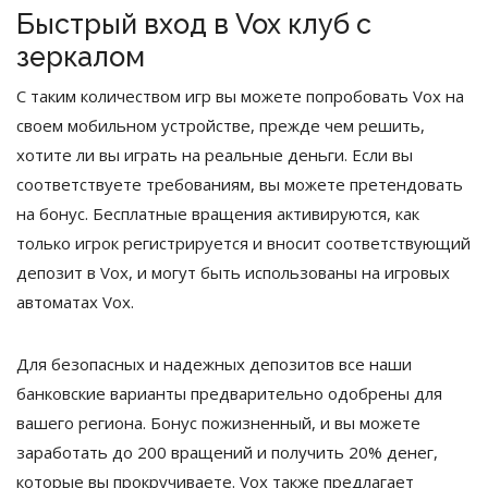
Быстрый вход в Vox клуб с
зеркалом
С таким количеством игр вы можете попробовать Vox на
своем мобильном устройстве, прежде чем решить,
хотите ли вы играть на реальные деньги. Если вы
соответствуете требованиям, вы можете претендовать
на бонус. Бесплатные вращения активируются, как
только игрок регистрируется и вносит соответствующий
депозит в Vox, и могут быть использованы на игровых
автоматах Vox.
Для безопасных и надежных депозитов все наши
банковские варианты предварительно одобрены для
вашего региона. Бонус пожизненный, и вы можете
заработать до 200 вращений и получить 20% денег,
которые вы прокручиваете. Vox также предлагает