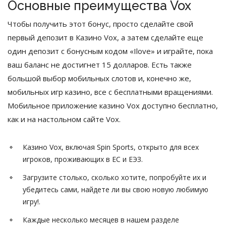
Основные преимущества Vox
Чтобы получить этот бонус, просто сделайте свой
первый депозит в Казино Vox, а затем сделайте еще
один депозит с бонусным кодом «Ilove» и играйте, пока
ваш баланс не достигнет 15 долларов. Есть также
большой выбор мобильных слотов и, конечно же,
мобильных игр казино, все с бесплатными вращениями.
Мобильное приложение казино Vox доступно бесплатно,
как и на настольном сайте Vox.
Казино Vox, включая Spin Sports, открыто для всех
игроков, проживающих в ЕС и ЕЭЗ.
Загрузите столько, сколько хотите, попробуйте их и
убедитесь сами, найдете ли вы свою новую любимую
игру!.
Каждые несколько месяцев в нашем разделе