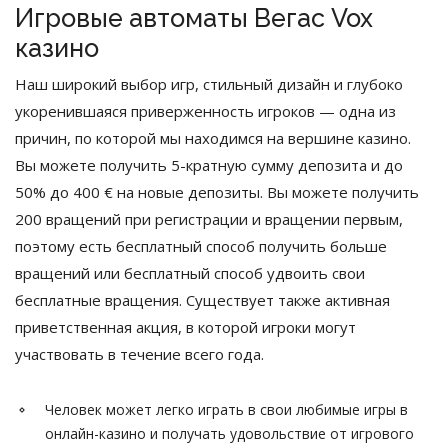
Игровые автоматы Вегас Vox
казино
Наш широкий выбор игр, стильный дизайн и глубоко
укоренившаяся приверженность игроков — одна из
причин, по которой мы находимся на вершине казино.
Вы можете получить 5-кратную сумму депозита и до
50% до 400 € на новые депозиты. Вы можете получить
200 вращений при регистрации и вращении первым,
поэтому есть бесплатный способ получить больше
вращений или бесплатный способ удвоить свои
бесплатные вращения. Существует также активная
приветственная акция, в которой игроки могут
участвовать в течение всего года.
Человек может легко играть в свои любимые игры в
онлайн-казино и получать удовольствие от игрового