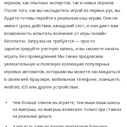
игроков, как опытных экспертов, так и новых игроков.
После того, как вы насладитесь игрой из первых рук, вы
будете готовы перейти к реальным кэш-играм. Они не
имеют срока действия, канадский слот, и они дают вам
возможность испытать волнение от игры онлайн
бесплатно. Загрузка не требуется — просто
зарегистрируйте учетную запись, и вы сможете начать
играть без промедления! Мы также предлагаем
увлекательную и полезную коллекцию популярных
игровых автоматов, которыми вы можете наслаждаться
в своем веб-браузере, мобильном телефоне, планшете,
Android, iOS или других устройствах.
Чем больше спинов вы играете, тем выше ваши шансы
на выигрыш, но выигрыш возможен только при ставках
на реальные деньги.
У них есть один из лучших диапазонов бонусных