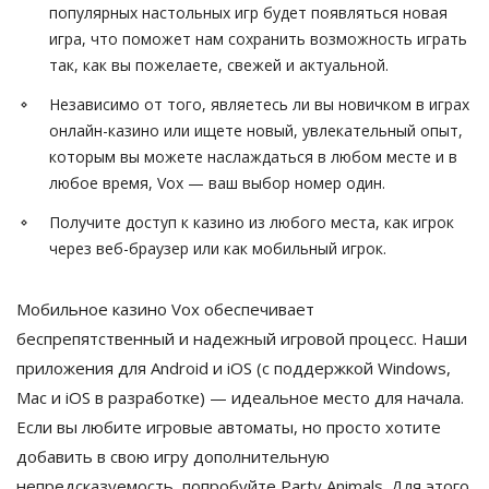
популярных настольных игр будет появляться новая
игра, что поможет нам сохранить возможность играть
так, как вы пожелаете, свежей и актуальной.
Независимо от того, являетесь ли вы новичком в играх
онлайн-казино или ищете новый, увлекательный опыт,
которым вы можете наслаждаться в любом месте и в
любое время, Vox — ваш выбор номер один.
Получите доступ к казино из любого места, как игрок
через веб-браузер или как мобильный игрок.
Мобильное казино Vox обеспечивает
беспрепятственный и надежный игровой процесс. Наши
приложения для Android и iOS (с поддержкой Windows,
Mac и iOS в разработке) — идеальное место для начала.
Если вы любите игровые автоматы, но просто хотите
добавить в свою игру дополнительную
непредсказуемость, попробуйте Party Animals. Для этого