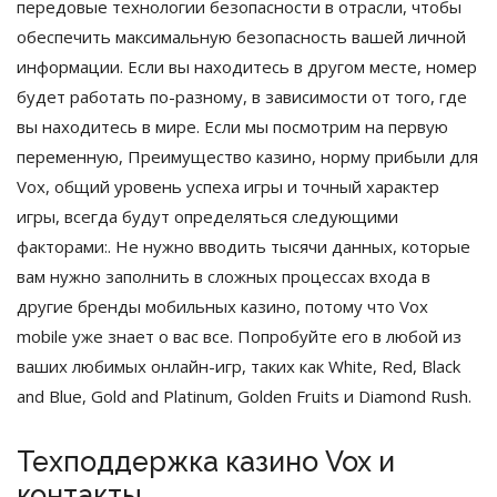
передовые технологии безопасности в отрасли, чтобы
обеспечить максимальную безопасность вашей личной
информации. Если вы находитесь в другом месте, номер
будет работать по-разному, в зависимости от того, где
вы находитесь в мире. Если мы посмотрим на первую
переменную, Преимущество казино, норму прибыли для
Vox, общий уровень успеха игры и точный характер
игры, всегда будут определяться следующими
факторами:. Не нужно вводить тысячи данных, которые
вам нужно заполнить в сложных процессах входа в
другие бренды мобильных казино, потому что Vox
mobile уже знает о вас все. Попробуйте его в любой из
ваших любимых онлайн-игр, таких как White, Red, Black
and Blue, Gold and Platinum, Golden Fruits и Diamond Rush.
Техподдержка казино Vox и
контакты