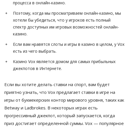
процесса в онлайн-казино.
Поэтому, когда мы просматриваем онлайн-казино, мы
хотели бы убедиться, что у игроков есть полный
спектр доступных им игровых возможностей онлайн-
казино.
Если вам нравятся слоты и игры в казино в целом, у Vox
есть из чего выбрать.
Казино Vox является домом для самых прибыльных
джекпотов в Интернете.
Если вы хотите делать ставки на спорт, вам будет
приятно узнать, что Vox предлагает ставки в игре на
игры от букмекерских контор мирового уровня, таких как
Betway и Ladbrokes. В некоторых играх есть
прогрессивный джекпот, который запускается, когда
приз достигает определенной суммы. Vox — популярное