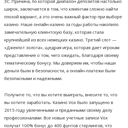
3C. Причина, по которой диапазон депозитов настолько
широк, заключается в том, что клиентам сложно найти
плохой вариант, а это очень важный фактор при выборе
казино. Наше онлайн-казино за годы работы накопило
замечательную клиентскую базу, которая стала
крупнейшей из всех немецких казино. Третий слот —
«Джекпот золота», щедрая игра, которая дает игрокам
представление о том, чего ожидать, благодаря своему
тематическому бонусу. Мы доверяем им, чтобы наши
деньги были в безопасности, а онлайн-платежи были
безопасными и надежными.
Получите то, что вы хотите выиграть, внесите то, что
вы хотите заработать. Казино Vox было запущено в
2015 году увлеченными и преданными своему делу
профессионалами. Все новые учетные записи Vox
получат 100% бонус до 400 фунтов стерлингов, что