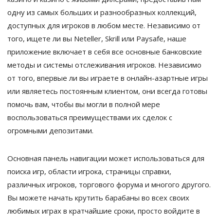
одну из самых больших и разнообразных коллекций,
доступных для игроков в любом месте. Независимо от
того, ищете ли вы Neteller, Skrill или Paysafe, наше
приложение включает в себя все основные банковские
методы и системы отслеживания игроков. Независимо
от того, впервые ли вы играете в онлайн-азартные игры
или являетесь постоянным клиентом, они всегда готовы
помочь вам, чтобы вы могли в полной мере
воспользоваться преимуществами их сделок с
огромными депозитами.
Основная панель навигации может использоваться для
поиска игр, области игрока, страницы справки,
различных игроков, торгового форума и многого другого.
Вы можете начать крутить барабаны во всех своих
любимых играх в кратчайшие сроки, просто войдите в