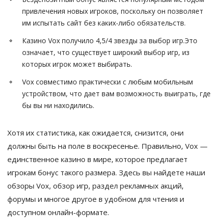
привлечения новых игроков, поскольку он позволяет
им испытать сайт без каких-либо обязательств.
Казино Vox получило 4,5/4 звезды за выбор игр.Это
означает, что существует широкий выбор игр, из
которых игрок может выбирать.
Vox совместимо практически с любым мобильным
устройством, что дает вам возможность выиграть, где
бы вы ни находились.
Хотя их статистика, как ожидается, снизится, они
должны быть на поле в воскресенье. Правильно, Vox —
единственное казино в мире, которое предлагает
игрокам бонус такого размера. Здесь вы найдете наши
обзоры Vox, обзор игр, раздел рекламных акций,
форумы и многое другое в удобном для чтения и
доступном онлайн-формате.