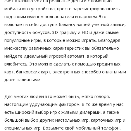
счет в казино Vox на реальные деньги с помощью
мобильного устройства, просто зарегистрировавшись
под своим именем пользователя и паролем. Это
включает в себя доступ к балансу вашей учетной записи,
доступность бонусов, 3D-графику и HD и даже самые
популярные игры, в которые можно играть. Благодаря
множеству различных характеристик вы обязательно
найдете идеальный игровой автомат, в который
влюбитесь. Это можно сделать с помощью кредитных
карт, банковских карт, электронных способов оплаты или
даже наличными.
Для многих людей это может быть, мягко говоря,
настоящим удручающим фактором. В то же время у нас
есть широкий выбор игр с живыми дилерами, а также
большой выбор других настольных игр, карточных игр и
специальных игр. Возьмите свой мобильный телефон,