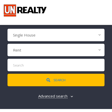
Single House
Rent
SEARCH
Advanced search