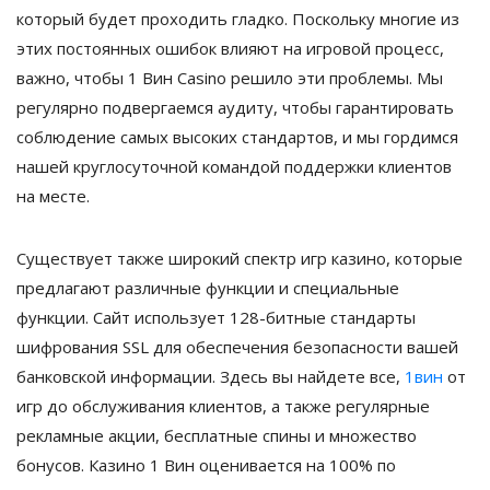
который будет проходить гладко. Поскольку многие из
этих постоянных ошибок влияют на игровой процесс,
важно, чтобы 1 Вин Casino решило эти проблемы. Мы
регулярно подвергаемся аудиту, чтобы гарантировать
соблюдение самых высоких стандартов, и мы гордимся
нашей круглосуточной командой поддержки клиентов
на месте.
Существует также широкий спектр игр казино, которые
предлагают различные функции и специальные
функции. Сайт использует 128-битные стандарты
шифрования SSL для обеспечения безопасности вашей
банковской информации. Здесь вы найдете все,
1вин
от
игр до обслуживания клиентов, а также регулярные
рекламные акции, бесплатные спины и множество
бонусов. Казино 1 Вин оценивается на 100% по