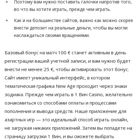
Поэтому вам нужно поставить галочки напротив того,
во что вы хотите играть, прежде чем играть.
Как и на большинстве сайтов, важно как можно скорее
внести депозит на реальные деньги, чтобы вы могли
наслаждаться своими вращениями.
Базовый бонус на матч 100 € станет активным в день
регистрации вашей учетной записи, и вам нужно будет
внести не менее 25 €, чтобы активировать этот бонус.
Сайт имеет уникальный интерфейс, в котором
тематическая графика New Age проходит через знаки
зодиака. Прежде чем играть в 1 Вин Casino, желательно
ознакомиться со способами оплаты и процессами
пополнения и вывода средств. Наше приложение для
азартных игр — это идеальный способ играть онлайн,
не загружая никаких приложений. Затем вы попадете на
страницу загрузки 1 Вин, и вы сможете выбрать