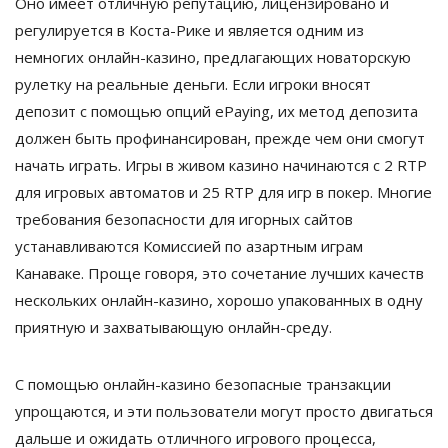
Оно имеет отличную репутацию, лицензировано и
регулируется в Коста-Рике и является одним из
немногих онлайн-казино, предлагающих новаторскую
рулетку на реальные деньги. Если игроки вносят
депозит с помощью опций ePaying, их метод депозита
должен быть профинансирован, прежде чем они смогут
начать играть. Игры в живом казино начинаются с 2 RTP
для игровых автоматов и 25 RTP для игр в покер. Многие
требования безопасности для игорных сайтов
устанавливаются Комиссией по азартным играм
Канаваке. Проще говоря, это сочетание лучших качеств
нескольких онлайн-казино, хорошо упакованных в одну
приятную и захватывающую онлайн-среду.
С помощью онлайн-казино безопасные транзакции
упрощаются, и эти пользователи могут просто двигаться
дальше и ожидать отличного игрового процесса,