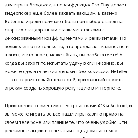
для игры в блэкджек, а новая функция Pro Play делает
видеопокер еще более захватывающим. В казино
Betonline игроки получают большой выбор ставок на
спорт со стандартными ставками, ставками с
фиксированными коэффициентами и реквизитами. Но
великолепно не только то, что предлагает казино, но и
шансы, и кто знает, может быть, вы разбогатеете! А
когда вы захотите испытать удачу в спин-казино, вы
можете сделать легкий депозит без комиссии. Neteller
— это сервис онлайн-платежей, призванный помочь
игрокам создать хорошую репутацию в Интернете.
Приложение совместимо с устройствами iOS и Android, и
вы можете играть во все наши игры казино прямо на
своем телефоне или планшете, что очень удобно. Эти
рекламные акции в сочетании с щедрой системой