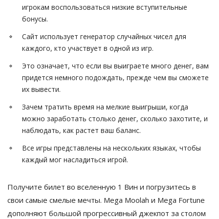
игрокам воспользоваться низкие вступительные
бонусы.
Сайт использует генератор случайных чисел для
каждого, кто участвует в одной из игр.
Это означает, что если вы выиграете много денег, вам
придется немного подождать, прежде чем вы сможете
их вывести.
Зачем тратить время на мелкие выигрыши, когда
можно заработать столько денег, сколько захотите, и
наблюдать, как растет ваш баланс.
Все игры представлены на нескольких языках, чтобы
каждый мог насладиться игрой.
Получите билет во вселенную 1 Вин и погрузитесь в
свои самые смелые мечты. Mega Moolah и Mega Fortune
дополняют большой прогрессивный джекпот за столом