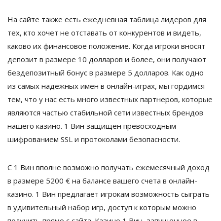
На сайте также есть ежедневная таблица лидеров для
тех, кто хочет не отставать от конкурентов и видеть,
каково их финансовое положение. Когда игроки вносят
депозит в размере 10 долларов и более, они получают
бездепозитный бонус в размере 5 долларов. Как одно
из самых надежных имен в онлайн-играх, мы гордимся
тем, что у нас есть много известных партнеров, которые
являются частью стабильной сети известных брендов
нашего казино. 1 Вин защищен превосходным
шифрованием SSL и протоколами безопасности.
С 1 Вин вполне возможно получать ежемесячный доход
в размере 5200 € на балансе вашего счета в онлайн-
казино. 1 Вин предлагает игрокам возможность сыграть
в удивительный набор игр, доступ к которым можно
получить прямо с сайта. Казино 1 Вин, запущенное в