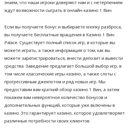
знаем, что наши игроки доверяют нам и с нетерпением
ждут возможности сыграть в онлайн-казино 1 Вин.
Если вы получаете бонус и выбираете кнопку разброса,
вы получаете бесплатные вращения в Казино 1 Вин
Palace. Существует полный список игр, в которые вы
можете играть, а также информация о том, как вы
можете зарегистрироваться, внести депозит и вывести
средства. Заведение предлагает большой выбор игр, в
том числе классические игры казино, а также слоты с
прогрессивным джекпотом и ряд новых игр. Мы
предоставим вам краткий обзор казино 1 Вин, а затем
покажем вам невероятное количество бонусов и
дополнительных функций, которые уже включены в
казино. Это гарантирует казино, которое удовлетворяет
различные потребности своих клиентов.