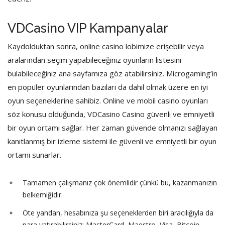
VDCasino VIP Kampanyalar
Kaydolduktan sonra, online casino lobimize erişebilir veya
aralarından seçim yapabileceğiniz oyunların listesini
bulabileceğiniz ana sayfamıza göz atabilirsiniz. Microgaming’in
en popüler oyunlarından bazıları da dahil olmak üzere en iyi
oyun seçeneklerine sahibiz. Online ve mobil casino oyunları
söz konusu olduğunda, VDCasino Casino güvenli ve emniyetli
bir oyun ortamı sağlar. Her zaman güvende olmanızı sağlayan
kanıtlanmış bir izleme sistemi ile güvenli ve emniyetli bir oyun
ortamı sunarlar.
Tamamen çalışmanız çok önemlidir çünkü bu, kazanmanızın
belkemiğidir.
Öte yandan, hesabınıza şu seçeneklerden biri aracılığıyla da
para yatırabilirsiniz: MasterCard, Maestro, Visa, Bitcoin,