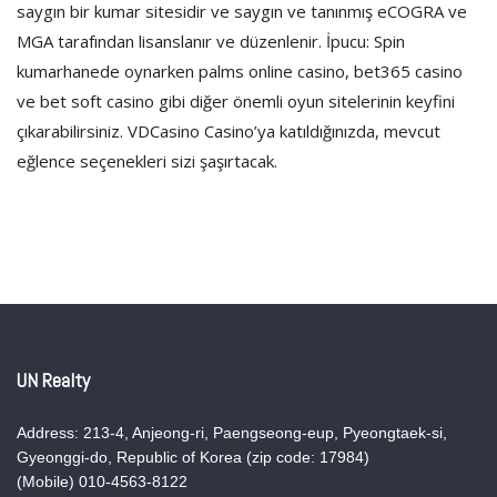
saygın bir kumar sitesidir ve saygın ve tanınmış eCOGRA ve
MGA tarafından lisanslanır ve düzenlenir. İpucu: Spin
kumarhanede oynarken palms online casino, bet365 casino
ve bet soft casino gibi diğer önemli oyun sitelerinin keyfini
çıkarabilirsiniz. VDCasino Casino’ya katıldığınızda, mevcut
eğlence seçenekleri sizi şaşırtacak.
UN Realty
Address: 213-4, Anjeong-ri, Paengseong-eup, Pyeongtaek-si,
Gyeonggi-do, Republic of Korea (zip code: 17984)
(Mobile) 010-4563-8122