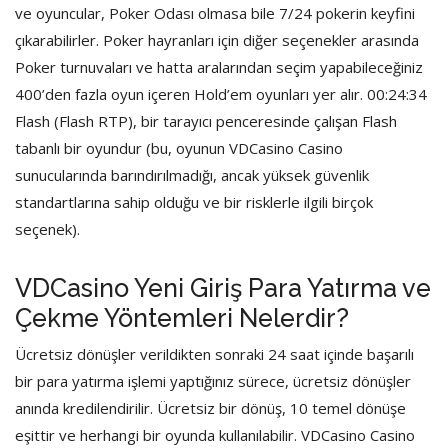
ve oyuncular, Poker Odası olmasa bile 7/24 pokerin keyfini
çıkarabilirler. Poker hayranları için diğer seçenekler arasında
Poker turnuvaları ve hatta aralarından seçim yapabileceğiniz
400’den fazla oyun içeren Hold’em oyunları yer alır. 00:24:34
Flash (Flash RTP), bir tarayıcı penceresinde çalışan Flash
tabanlı bir oyundur (bu, oyunun VDCasino Casino
sunucularında barındırılmadığı, ancak yüksek güvenlik
standartlarına sahip olduğu ve bir risklerle ilgili birçok
seçenek).
VDCasino Yeni Giriş Para Yatırma ve
Çekme Yöntemleri Nelerdir?
Ücretsiz dönüşler verildikten sonraki 24 saat içinde başarılı
bir para yatırma işlemi yaptığınız sürece, ücretsiz dönüşler
anında kredilendirilir. Ücretsiz bir dönüş, 10 temel dönüşe
eşittir ve herhangi bir oyunda kullanılabilir. VDCasino Casino