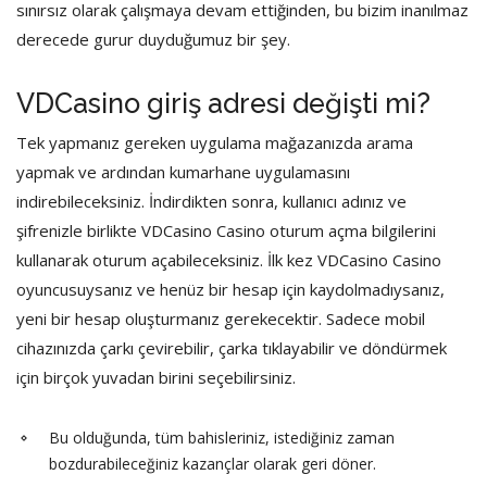
sınırsız olarak çalışmaya devam ettiğinden, bu bizim inanılmaz
derecede gurur duyduğumuz bir şey.
VDCasino giriş adresi değişti mi?
Tek yapmanız gereken uygulama mağazanızda arama
yapmak ve ardından kumarhane uygulamasını
indirebileceksiniz. İndirdikten sonra, kullanıcı adınız ve
şifrenizle birlikte VDCasino Casino oturum açma bilgilerini
kullanarak oturum açabileceksiniz. İlk kez VDCasino Casino
oyuncusuysanız ve henüz bir hesap için kaydolmadıysanız,
yeni bir hesap oluşturmanız gerekecektir. Sadece mobil
cihazınızda çarkı çevirebilir, çarka tıklayabilir ve döndürmek
için birçok yuvadan birini seçebilirsiniz.
Bu olduğunda, tüm bahisleriniz, istediğiniz zaman
bozdurabileceğiniz kazançlar olarak geri döner.