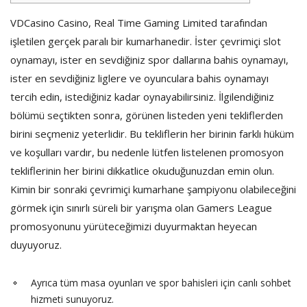
VDCasino Casino, Real Time Gaming Limited tarafından
işletilen gerçek paralı bir kumarhanedir. İster çevrimiçi slot
oynamayı, ister en sevdiğiniz spor dallarına bahis oynamayı,
ister en sevdiğiniz liglere ve oyunculara bahis oynamayı
tercih edin, istediğiniz kadar oynayabilirsiniz. İlgilendiğiniz
bölümü seçtikten sonra, görünen listeden yeni tekliflerden
birini seçmeniz yeterlidir. Bu tekliflerin her birinin farklı hüküm
ve koşulları vardır, bu nedenle lütfen listelenen promosyon
tekliflerinin her birini dikkatlice okuduğunuzdan emin olun.
Kimin bir sonraki çevrimiçi kumarhane şampiyonu olabileceğini
görmek için sınırlı süreli bir yarışma olan Gamers League
promosyonunu yürüteceğimizi duyurmaktan heyecan
duyuyoruz.
Ayrıca tüm masa oyunları ve spor bahisleri için canlı sohbet
hizmeti sunuyoruz.