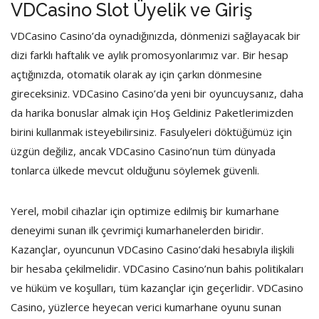
VDCasino Slot Üyelik ve Giriş
VDCasino Casino’da oynadığınızda, dönmenizi sağlayacak bir
dizi farklı haftalık ve aylık promosyonlarımız var. Bir hesap
açtığınızda, otomatik olarak ay için çarkın dönmesine
gireceksiniz. VDCasino Casino’da yeni bir oyuncuysanız, daha
da harika bonuslar almak için Hoş Geldiniz Paketlerimizden
birini kullanmak isteyebilirsiniz. Fasulyeleri döktüğümüz için
üzgün değiliz, ancak VDCasino Casino’nun tüm dünyada
tonlarca ülkede mevcut olduğunu söylemek güvenli.
Yerel, mobil cihazlar için optimize edilmiş bir kumarhane
deneyimi sunan ilk çevrimiçi kumarhanelerden biridir.
Kazançlar, oyuncunun VDCasino Casino’daki hesabıyla ilişkili
bir hesaba çekilmelidir. VDCasino Casino’nun bahis politikaları
ve hüküm ve koşulları, tüm kazançlar için geçerlidir. VDCasino
Casino, yüzlerce heyecan verici kumarhane oyunu sunan