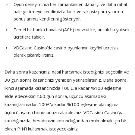
Oyun deneyiminizi her zamankinden daha iyi ve daha rahat
hale getirmeye kendimizi adadık ve rakipsiz para yatırma
bonuslarımız kendilerini gösteriyor.
Temel bir banka havalesi (ACH) mevcuttur, ancak bu yüksek
ücretlere tabidir.
VDCasino Casino’da casino oyunlarının keyfini ücretsiz
olarak çıkarabilirsiniz.
Daha sonra kazancınızı nasıl harcamak istediğinizi seçebilir ve
30 gün sonra kazancınızı yeniden yatırabilirsiniz. Daha sonra,
ikinci aşamada kazancınızda 100 £’a kadar %100 eşleşme
elde edeceksiniz.60 gün sonra, üçüncü aşamadaki
kazançlarınızdan 100£’a kadar %100 eşleşme alacağınız
üçüncü aşama bonusunuzu alacaksınız. VDCasino Casino’ya
katıldığınızda, hesabınızın korunduğundan emin olmak için bir
ekran PIN’i kullanmak isteyeceksiniz.