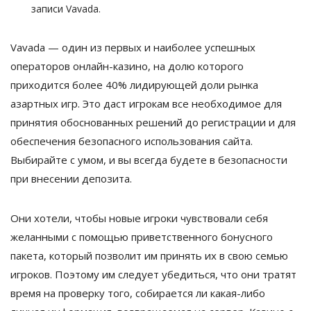
записи Vavada.
Vavada — один из первых и наиболее успешных
операторов онлайн-казино, на долю которого
приходится более 40% лидирующей доли рынка
азартных игр. Это даст игрокам все необходимое для
принятия обоснованных решений до регистрации и для
обеспечения безопасного использования сайта.
Выбирайте с умом, и вы всегда будете в безопасности
при внесении депозита.
Они хотели, чтобы новые игроки чувствовали себя
желанными с помощью приветственного бонусного
пакета, который позволит им принять их в свою семью
игроков. Поэтому им следует убедиться, что они тратят
время на проверку того, собирается ли какая-либо