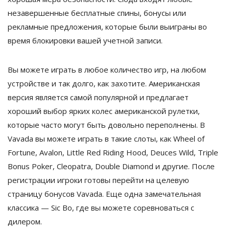
незавершенные бесплатные спины, бонусы или
рекламные предложения, которые были выиграны во
время блокировки вашей учетной записи.
Вы можете играть в любое количество игр, на любом
устройстве и так долго, как захотите. Американская
версия является самой популярной и предлагает
хороший выбор ярких колес американской рулетки,
которые часто могут быть довольно переполнены. В
Vavada вы можете играть в такие слоты, как Wheel of
Fortune, Avalon, Little Red Riding Hood, Deuces Wild, Triple
Bonus Poker, Cleopatra, Double Diamond и другие. После
регистрации игроки готовы перейти на целевую
страницу бонусов Vavada. Еще одна замечательная
классика — Sic Bo, где вы можете соревноваться с
дилером.