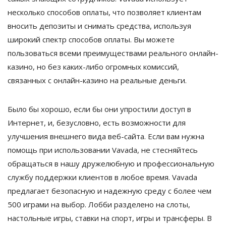
несколько способов оплаты, что позволяет клиентам
вносить депозиты и снимать средства, используя
широкий спектр способов оплаты. Вы можете
пользоваться всеми преимуществами реального онлайн-
казино, но без каких-либо огромных комиссий,
связанных с онлайн-казино на реальные деньги.
Было бы хорошо, если бы они упростили доступ в
Интернет, и, безусловно, есть возможности для
улучшения внешнего вида веб-сайта. Если вам нужна
помощь при использовании Vavada, не стесняйтесь
обращаться в нашу дружелюбную и профессиональную
службу поддержки клиентов в любое время. Vavada
предлагает безопасную и надежную среду с более чем
500 играми на выбор. Лобби разделено на слоты,
настольные игры, ставки на спорт, игры и трансферы. В