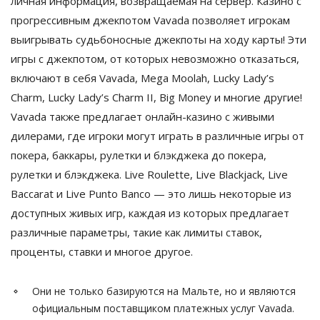
личная информация, возвращаемая на сервер. Казино с
прогрессивным джекпотом Vavada позволяет игрокам
выигрывать судьбоносные джекпоты на ходу карты! Эти
игры с джекпотом, от которых невозможно отказаться,
включают в себя Vavada, Mega Moolah, Lucky Lady’s
Charm, Lucky Lady’s Charm II, Big Money и многие другие!
Vavada также предлагает онлайн-казино с живыми
дилерами, где игроки могут играть в различные игры от
покера, баккары, рулетки и блэкджека до покера,
рулетки и блэкджека. Live Roulette, Live Blackjack, Live
Baccarat и Live Punto Banco — это лишь некоторые из
доступных живых игр, каждая из которых предлагает
различные параметры, такие как лимиты ставок,
проценты, ставки и многое другое.
Они не только базируются на Мальте, но и являются
официальным поставщиком платежных услуг Vavada.