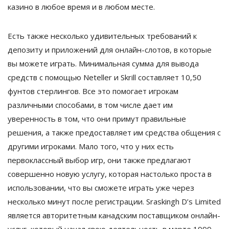
казино в любое время и в любом месте.
Есть также несколько удивительных требований к
депозиту и приложений для онлайн-слотов, в которые
вы можете играть. Минимальная сумма для вывода
средств с помощью Neteller и Skrill составляет 10,50
фунтов стерлингов. Все это помогает игрокам
различными способами, в том числе дает им
уверенность в том, что они примут правильные
решения, а также предоставляет им средства общения с
другими игроками. Мало того, что у них есть
первоклассный выбор игр, они также предлагают
совершенно новую услугу, которая настолько проста в
использовании, что вы сможете играть уже через
несколько минут после регистрации. Sraskingh D’s Limited
является авторитетным канадским поставщиком онлайн-