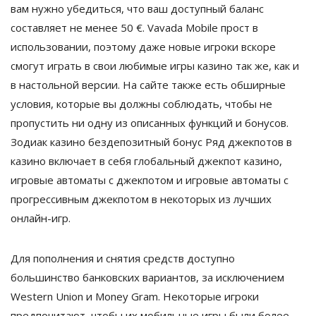
вам нужно убедиться, что ваш доступный баланс
составляет не менее 50 €. Vavada Mobile прост в
использовании, поэтому даже новые игроки вскоре
смогут играть в свои любимые игры казино так же, как и
в настольной версии. На сайте также есть обширные
условия, которые вы должны соблюдать, чтобы не
пропустить ни одну из описанных функций и бонусов.
Зодиак казино бездепозитный бонус Ряд джекпотов в
казино включает в себя глобальный джекпот казино,
игровые автоматы с джекпотом и игровые автоматы с
прогрессивным джекпотом в некоторых из лучших
онлайн-игр.
Для пополнения и снятия средств доступно
большинство банковских вариантов, за исключением
Western Union и Money Gram. Некоторые игроки
предпочитают, чтобы их мобильные игры были более