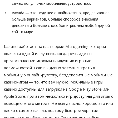
самых популярных мобильных устройствах.
Vavada — это ведущее онлайн-казино, предлагающее
больше вариантов, больше способов внесения
депозита и больше способов игры, чем любой другой
сайт в мире.
Казино работает на платформе Microgaming, которая
является одной из лучших, когда речь идет о
предоставлении игрокам наилучших игровых
возможностей. Если вы давно хотели сыграть в
мобильную онлайн-рулетку, бездепозитные мобильные
казино-игры — то, что вам нужно. Мобильные игры
казино доступны для загрузки из Google Play Store или
Apple Store, при этом несколько игр доступны для игры с
помощью этого метода. Не всегда ясно, хорошо это или
плохо с самого начала, поэтому быстрое укрытие —
хорошая мера безопасности. Сюда входят любые