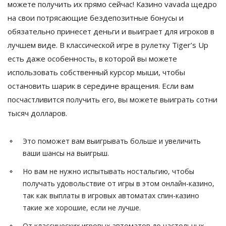
можете получить их прямо сейчас! Казино vavada щедро
на свои потрясающие бездепозитные бонусы и
обязательно принесет деньги и выиграет для игроков в
лучшем виде. В классической игре в рулетку Tiger’s Up
есть даже особенность, в которой вы можете
использовать собственный курсор мыши, чтобы
остановить шарик в середине вращения. Если вам
посчастливится получить его, вы можете выиграть сотни
тысяч долларов.
Это поможет вам выигрывать больше и увеличить
ваши шансы на выигрыш.
Но вам не нужно испытывать ностальгию, чтобы
получать удовольствие от игры в этом онлайн-казино,
так как выплаты в игровых автоматах спин-казино
такие же хорошие, если не лучше.
От классических игровых автоматов до настольных