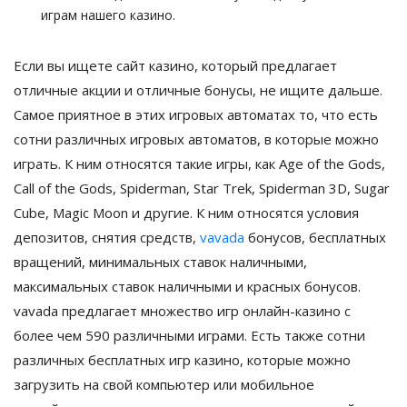
играм нашего казино.
Если вы ищете сайт казино, который предлагает
отличные акции и отличные бонусы, не ищите дальше.
Самое приятное в этих игровых автоматах то, что есть
сотни различных игровых автоматов, в которые можно
играть. К ним относятся такие игры, как Age of the Gods,
Call of the Gods, Spiderman, Star Trek, Spiderman 3D, Sugar
Cube, Magic Moon и другие. К ним относятся условия
депозитов, снятия средств,
vavada
бонусов, бесплатных
вращений, минимальных ставок наличными,
максимальных ставок наличными и красных бонусов.
vavada предлагает множество игр онлайн-казино с
более чем 590 различными играми. Есть также сотни
различных бесплатных игр казино, которые можно
загрузить на свой компьютер или мобильное