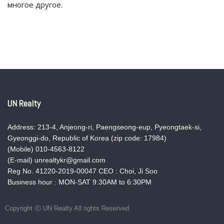
многое другое.
UN Realty
Address: 213-4, Anjeong-ri, Paengseong-eup, Pyeongtaek-si,
Gyeonggi-do, Republic of Korea (zip code: 17984)
(Mobile) 010-4563-8122
(E-mail) unrealtykr@gmail.com
Reg No. 41220-2019-00047 CEO : Choi, Ji Soo
Business hour : MON-SAT 9:30AM to 6:30PM
Copyright ⓒ UN Realty All rights Reserved