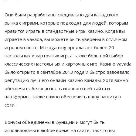
Они были разработаны специально для канадского
рынка с играми, которые подходят для людей, которым
нравится играть в стандартные игры казино. Когда вы
играете в vavada, вы можете быть уверены в отличном
игровом опыте. Microgaming предлагает более 20
настольных и карточных игр, а также большой выбор
классических настольных и карточных игр. Казино vavada
было открыто в сентябре 2013 года и быстро завоевало
репутацию лучшего онлайн-казино Канады. Хотя важно
обеспечить безопасность игрового веб-сайта и
платформы, также важно обеспечить вашу защиту в
сети.
Бонусы объединены в функции и могут быть
использованы в любое время на сайте, так что вы