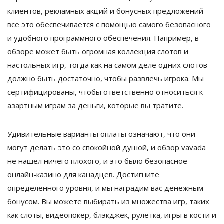
клиентов, рекламных акций и бонусных предложений —
все это обеспечивается с помощью самого безопасного
и удобного программного обеспечения. Например, в
обзоре может быть огромная коллекция слотов и
настольных игр, тогда как на самом деле одних слотов
должно быть достаточно, чтобы развлечь игрока. Мы
сертифицированы, чтобы ответственно относиться к
азартным играм за деньги, которые вы тратите.
Удивительные варианты оплаты означают, что они
могут делать это со спокойной душой, и обзор vavada
не нашел ничего плохого, и это было безопасное
онлайн-казино для канадцев. Достигните
определенного уровня, и мы наградим вас денежным
бонусом. Вы можете выбирать из множества игр, таких
как слоты, видеопокер, блэкджек, рулетка, игры в кости и