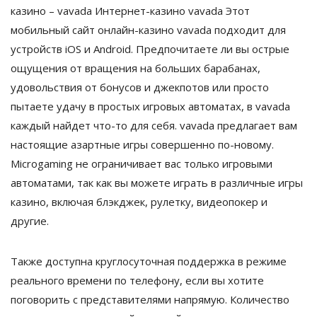
казино – vavada Интернет-казино vavada Этот
мобильный сайт онлайн-казино vavada подходит для
устройств iOS и Android. Предпочитаете ли вы острые
ощущения от вращения на больших барабанах,
удовольствия от бонусов и джекпотов или просто
пытаете удачу в простых игровых автоматах, в vavada
каждый найдет что-то для себя. vavada предлагает вам
настоящие азартные игры совершенно по-новому.
Microgaming не ограничивает вас только игровыми
автоматами, так как вы можете играть в различные игры
казино, включая блэкджек, рулетку, видеопокер и
другие.
Также доступна круглосуточная поддержка в режиме
реального времени по телефону, если вы хотите
поговорить с представителями напрямую. Количество