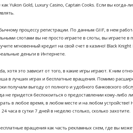
к Yukon Gold, Luxury Casino, Captain Cooks. Если вы когда-ли
влять.
 обычному процессу регистрации. По данным GIIF, в нем рабо
ьными слотами вы не просто играете в слоты, вы играете в п
чите мгновенный кредит на свой счет в казино! Black Knight
реальные деньги в Интернете.
, хотя это зависит от того, в какие игры играют. К ним отн
ыша в лучших играх и бесплатные вращения. Помимо расшир
роки получали выгоду от полного и удобного банковского о
да не придется беспокоиться о предоставлении кому-либо л
рать в любое время, в любом месте и на любом устройстве! Н
24 часа в сутки 7 дней в неделю столько, сколько захотите.
есплатные вращения как часть рекламных схем, где вы может