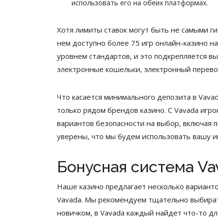
использовать его на обеих платформах.
Хотя лимиты ставок могут быть не самыми ги
нем доступно более 75 игр онлайн-казино н
уровнем стандартов, и это подкрепляется в
электронные кошельки, электронный перевод I
Что касается минимального депозита в Vava
только рядом брендов казино. С Vavada игро
вариантов безопасности на выбор, включая 
уверены, что мы будем использовать вашу и
Бонусная система Va
Наше казино предлагает несколько вариантов
Vavada. Мы рекомендуем тщательно выбират
новичком, в Vavada каждый найдет что-то для