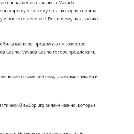
е впечатления от казино. Vavada
чень хорошую систему чата, которая хороша
 и внесите депозит!. Вот почему, как только
 мобильные игры предлагают множество
ada Casino, Vavada Casino готово предложить
олепными яркими цветами, громкими звуками и
тастический выбор игр онлайн-казино, которые
ого в Интернете, в то время как All-In