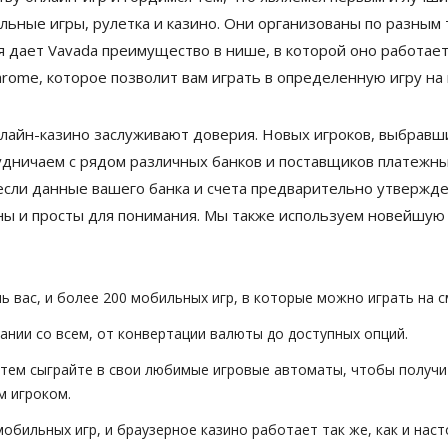
льные игры, рулетка и казино. Они организованы по разным 
 дает Vavada преимущество в нише, в которой оно работает
ome, которое позволит вам играть в определенную игру на 
 онлайн-казино заслуживают доверия. Новых игроков, выбрав
ничаем с рядом различных банков и поставщиков платежных 
если данные вашего банка и счета предварительно утвержде
ны и просты для понимания. Мы также используем новейшую 
ечь вас, и более 200 мобильных игр, в которые можно играть на
нии со всем, от конвертации валюты до доступных опций.
атем сыграйте в свои любимые игровые автоматы, чтобы получи
м игроком.
бильных игр, и браузерное казино работает так же, как и нас