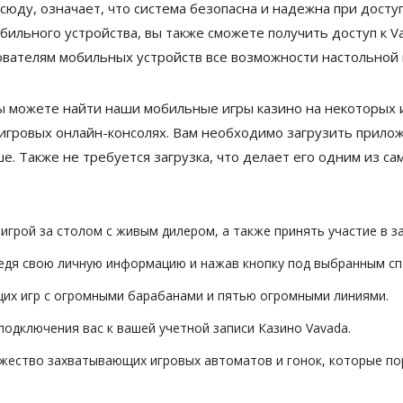
сюду, означает, что система безопасна и надежна при доступ
мобильного устройства, вы также сможете получить доступ к 
вателям мобильных устройств все возможности настольной 
ы можете найти наши мобильные игры казино на некоторых 
гровых онлайн-консолях. Вам необходимо загрузить приложени
ыше. Также не требуется загрузка, что делает его одним из 
игрой за столом с живым дилером, а также принять участие в 
ведя свою личную информацию и нажав кнопку под выбранным с
их игр с огромными барабанами и пятью огромными линиями.
 подключения вас к вашей учетной записи Казино Vavada.
ожество захватывающих игровых автоматов и гонок, которые по