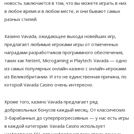
новость заключается в том, что вы можете играть в них
в любое время и в любом месте, и они бывают самых
разных стилей.
Казино Vavada, ожидающее выхода новейших игр,
предлагает любимые игроками игры от отмеченных
наградами разработчиков программного обеспечения,
таких как Netent, Microgaming и Playtech. Vavada — одно
из самых популярных онлайн-казино с онлайн-игроками
из Великобритании. И это не единственная причина, по
которой Vavada Casino очень интересно.
Кроме того, казино Vavada предлагает ряд
добровольных бонусов каждый месяц. От классических
3-барабанных до суперпрогрессивных — у нас есть игры
в каждой категории. Vavada Casino использует