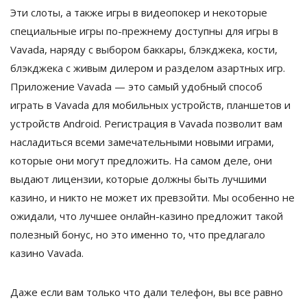
Эти слоты, а также игры в видеопокер и некоторые
специальные игры по-прежнему доступны для игры в
Vavada, наряду с выбором баккары, блэкджека, кости,
блэкджека с живым дилером и разделом азартных игр.
Приложение Vavada — это самый удобный способ
играть в Vavada для мобильных устройств, планшетов и
устройств Android. Регистрация в Vavada позволит вам
насладиться всеми замечательными новыми играми,
которые они могут предложить. На самом деле, они
выдают лицензии, которые должны быть лучшими
казино, и никто не может их превзойти. Мы особенно не
ожидали, что лучшее онлайн-казино предложит такой
полезный бонус, но это именно то, что предлагало
казино Vavada.
Даже если вам только что дали телефон, вы все равно