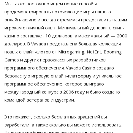
Мы также постоянно ищем новые способы
продемонстрировать потрясающие игры нашего
онлайн-казино и всегда стремимся предоставить нашим
игрокам отличный опыт. Минимальный депозит в спин-
казино составляет 10 долларов, а максимальный — 2000
долларов. В Vavada представлена большая коллекция
новых онлайн-слотов от Microgaming, NetEnt, Booming
Games и других первоклассных разработчиков
программного обеспечения. Vavada Casino создало
безопасную игровую онлайн-платформу и уникальное
программное обеспечение, которое выиграло
международный конкурс в 2006 году и было создано
командой ветеранов индустрии.
Это покажет, сколько бесплатных вращений вы
заработали, а также сколько вы можете использовать.
Качество графики в играх всегда отличное, и игры