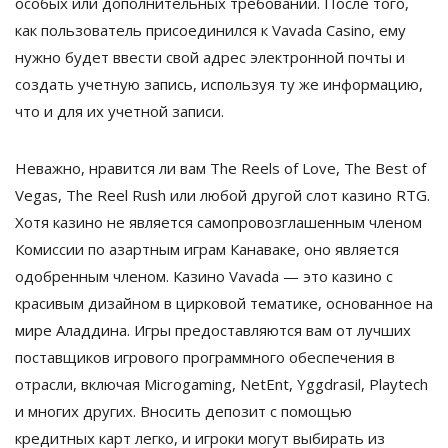
особых или дополнительных требований. После того,
как пользователь присоединился к Vavada Casino, ему
нужно будет ввести свой адрес электронной почты и
создать учетную запись, используя ту же информацию,
что и для их учетной записи.
Неважно, нравится ли вам The Reels of Love, The Best of
Vegas, The Reel Rush или любой другой слот казино RTG.
Хотя казино не является самопровозглашенным членом
Комиссии по азартным играм Канаваке, оно является
одобренным членом. Казино Vavada — это казино с
красивым дизайном в цирковой тематике, основанное на
мире Аладдина. Игры предоставляются вам от лучших
поставщиков игрового программного обеспечения в
отрасли, включая Microgaming, NetEnt, Yggdrasil, Playtech
и многих других. Вносить депозит с помощью
кредитных карт легко, и игроки могут выбирать из