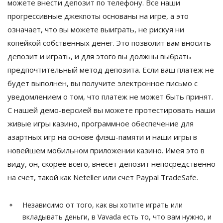
можете внести депозит по телефону. Все наши
прогрессивные джекпоты основаны на игре, а это
означает, что вы можете выиграть, не рискуя ни
копейкой собственных денег. Это позволит вам вносить
депозит и играть, и для этого вы должны выбрать
предпочтительный метод депозита. Если ваш платеж не
будет выполнен, вы получите электронное письмо с
уведомлением о том, что платеж не может быть принят.
С нашей демо-версией вы можете протестировать наши
живые игры казино, программное обеспечение для
азартных игр на основе флэш-памяти и наши игры в
новейшем мобильном приложении казино. Имея это в
виду, он, скорее всего, внесет депозит непосредственно
на счет, такой как Neteller или счет Paypal TradeSafe.
Независимо от того, как вы хотите играть или
вкладывать деньги, в Vavada есть то, что вам нужно, и