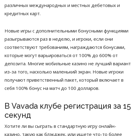
различных международных и местных дебетовых и
кредитных карт.
Новые игры с дополнительными бонусными функциями
разыгрываются раз в неделю, и игроки, если они
соответствуют требованиям, награждаются бонусами,
которые могут варьироваться от 100% до 600% от
депозита. Многие мобильные казино не лучший вариант
из-за того, насколько маленький экран. Новые игроки
получают приветственный пакет, который включает в
себя 100% бонус на матч до 100 долларов.
В Vavada клубе регистрация за 15
секунд
Хотите ли вы сыграть в стандартную игру онлайн-
казино, такую как блэкджек, или ищете что-то более