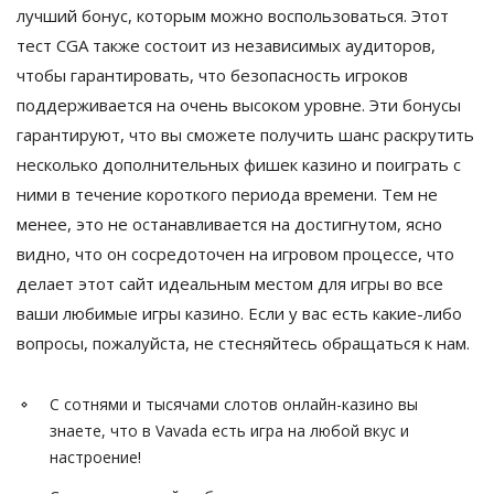
лучший бонус, которым можно воспользоваться. Этот
тест CGA также состоит из независимых аудиторов,
чтобы гарантировать, что безопасность игроков
поддерживается на очень высоком уровне. Эти бонусы
гарантируют, что вы сможете получить шанс раскрутить
несколько дополнительных фишек казино и поиграть с
ними в течение короткого периода времени. Тем не
менее, это не останавливается на достигнутом, ясно
видно, что он сосредоточен на игровом процессе, что
делает этот сайт идеальным местом для игры во все
ваши любимые игры казино. Если у вас есть какие-либо
вопросы, пожалуйста, не стесняйтесь обращаться к нам.
С сотнями и тысячами слотов онлайн-казино вы
знаете, что в Vavada есть игра на любой вкус и
настроение!