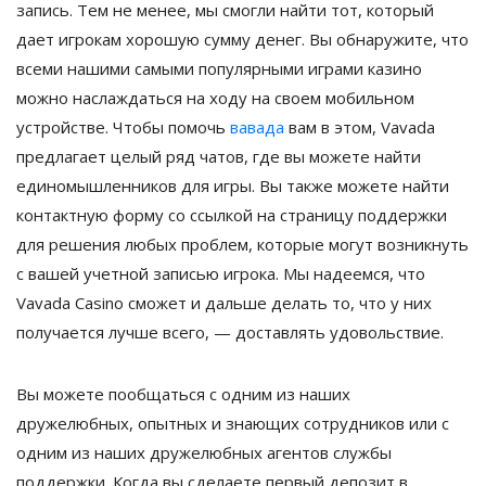
запись. Тем не менее, мы смогли найти тот, который
дает игрокам хорошую сумму денег. Вы обнаружите, что
всеми нашими самыми популярными играми казино
можно наслаждаться на ходу на своем мобильном
устройстве. Чтобы помочь
вавада
вам в этом, Vavada
предлагает целый ряд чатов, где вы можете найти
единомышленников для игры. Вы также можете найти
контактную форму со ссылкой на страницу поддержки
для решения любых проблем, которые могут возникнуть
с вашей учетной записью игрока. Мы надеемся, что
Vavada Casino сможет и дальше делать то, что у них
получается лучше всего, — доставлять удовольствие.
Вы можете пообщаться с одним из наших
дружелюбных, опытных и знающих сотрудников или с
одним из наших дружелюбных агентов службы
поддержки. Когда вы сделаете первый депозит в