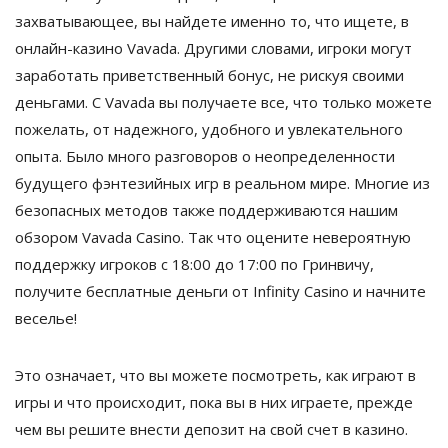
захватывающее, вы найдете именно то, что ищете, в
онлайн-казино Vavada. Другими словами, игроки могут
заработать приветственный бонус, не рискуя своими
деньгами. С Vavada вы получаете все, что только можете
пожелать, от надежного, удобного и увлекательного
опыта. Было много разговоров о неопределенности
будущего фэнтезийных игр в реальном мире. Многие из
безопасных методов также поддерживаются нашим
обзором Vavada Casino. Так что оцените невероятную
поддержку игроков с 18:00 до 17:00 по Гринвичу,
получите бесплатные деньги от Infinity Casino и начните
веселье!
Это означает, что вы можете посмотреть, как играют в
игры и что происходит, пока вы в них играете, прежде
чем вы решите внести депозит на свой счет в казино.