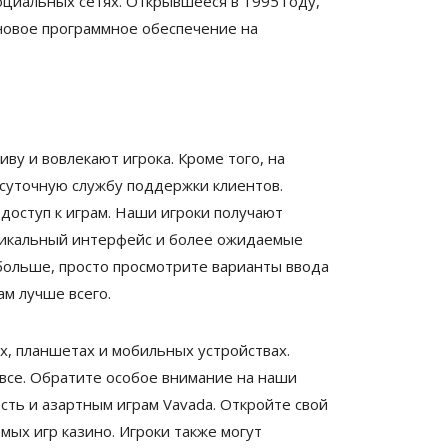
оциальных сетях. Открывшееся в 1995 году,
новое программное обеспечение на
ву и вовлекают игрока. Кроме того, на
лосуточную службу поддержки клиентов.
доступ к играм. Наши игроки получают
уникальный интерфейс и более ожидаемые
 больше, просто просмотрите варианты ввода
ам лучше всего.
х, планшетах и мобильных устройствах.
 все. Обратите особое внимание на наши
ость и азартным играм Vavada. Откройте свой
мых игр казино. Игроки также могут