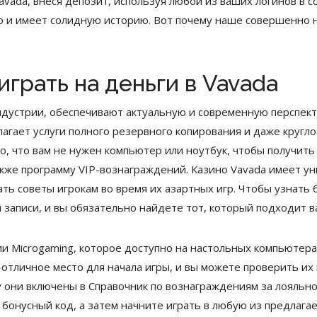
vada, внеся депозит, используя любой из ваших логинов в с
но и имеет солидную историю. Вот почему наше совершенно 
играть на деньги в Vavada
ндустрии, обеспечивают актуальную и современную перспекти
едлагает услуги полного резервного копирования и даже круг
, что вам не нужен компьютер или ноутбук, чтобы получить 
также программу VIP-вознаграждений. Казино Vavada имеет 
ать советы игрокам во время их азартных игр. Чтобы узнать
 записи, и вы обязательно найдете тот, который подходит в
и Microgaming, которое доступно на настольных компьютера
 отличное место для начала игры, и вы можете проверить их
ку они включены в Справочник по вознаграждениям за лояльн
бонусный код, а затем начните играть в любую из предлагае