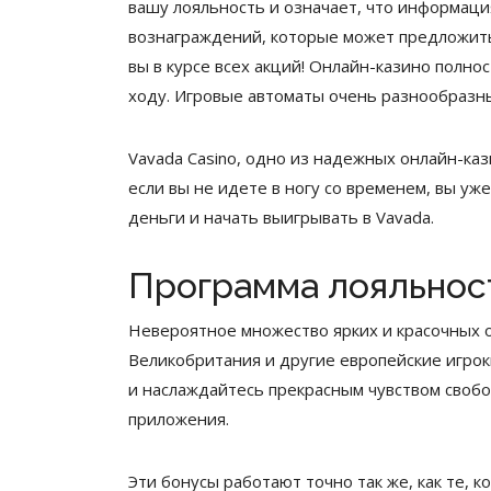
вашу лояльность и означает, что информаци
вознаграждений, которые может предложить 
вы в курсе всех акций! Онлайн-казино полно
ходу. Игровые автоматы очень разнообразны
Vavada Casino, одно из надежных онлайн-каз
если вы не идете в ногу со временем, вы уж
деньги и начать выигрывать в Vavada.
Программа лояльност
Невероятное множество ярких и красочных о
Великобритания и другие европейские игрок
и наслаждайтесь прекрасным чувством свобо
приложения.
Эти бонусы работают точно так же, как те, к