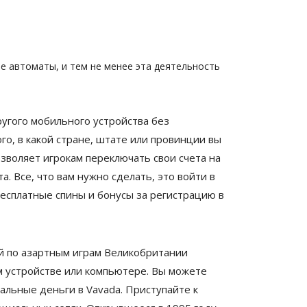
е автоматы, и тем не менее эта деятельность
другого мобильного устройства без
о, в какой стране, штате или провинции вы
озволяет игрокам переключать свои счета на
. Все, что вам нужно сделать, это войти в
бесплатные спины и бонусы за регистрацию в
ей по азартным играм Великобритании
ом устройстве или компьютере. Вы можете
альные деньги в Vavada. Приступайте к