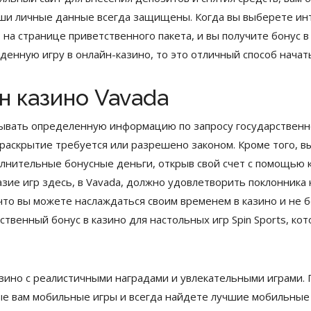
ши личные данные всегда защищены. Когда вы выберете инт
 на странице приветственного пакета, и вы получите бонус 
енную игру в онлайн-казино, то это отличный способ начат
н казино Vavada
ывать определенную информацию по запросу государственно
 раскрытие требуется или разрешено законом. Кроме того, в
нительные бонусные деньги, открыв свой счет с помощью ка
ие игр здесь, в Vavada, должно удовлетворить поклонника к
 что вы можете наслаждаться своим временем в казино и не б
твенный бонус в казино для настольных игр Spin Sports, ко
азино с реалистичными наградами и увлекательными играми.
е вам мобильные игры и всегда найдете лучшие мобильные 