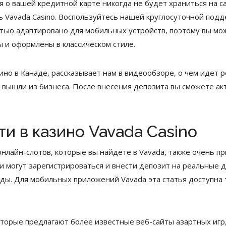
я о вашей кредитной карте никогда не будет храниться на с
Vavada Casino. Воспользуйтесь нашей круглосуточной подде
стью адаптировано для мобильных устройств, поэтому вы мо
 и оформлены в классическом стиле.
ино в Канаде, рассказывает нам в видеообзоре, о чем идет 
е вышли из бизнеса. После внесения депозита вы сможете а
и в казино Vavada Casino
нлайн-слотов, которые вы найдете в Vavada, также очень пр
и могут зарегистрироваться и внести депозит на реальные 
ды. Для мобильных приложений Vavada эта статья доступна
оторые предлагают более известные веб-сайты азартных игр, 