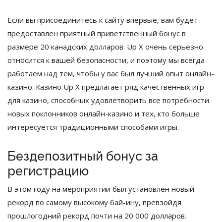
Если вы присоединитесь к сайту впервые, вам будет
предоставлен приятный приветственный бонус в
размере 20 канадских долларов. Up X очень серьезно
относится к вашей безопасности, и поэтому мы всегда
работаем над тем, чтобы у вас был лучший опыт онлайн-
казино. Казино Up X предлагает ряд качественных игр
для казино, способных удовлетворить все потребности
новых поклонников онлайн-казино и тех, кто больше
интересуется традиционными способами игры.
Бездепозитный бонус за
регистрацию
В этом году на мероприятии был установлен новый
рекорд по самому высокому бай-ину, превзойдя
прошлогодний рекорд почти на 20 000 долларов.