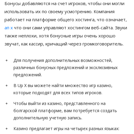
Бонусы добавляются на счет игроков, чтобы они могли
использовать их по своему усмотрению. Компания
работает на платформе общего хостинга, что означает,
ап х
что они сами управляют хостингом веб-сайта. Звуки
также неплохи, хотя бонусные игры очень хорошо
звучат, как кассир, кричащий через громкоговоритель.
Для получения дополнительных возможностей,
различных бонусных предложений и эксклюзивных
предложений.
В Up X вы можете найти множество игр казино,
которые подходят для всех типов игроков.
Чтобы выйти из казино, представленного на
болгарской платформе, вам потребуется создать
дополнительную учетную запись.
Казино предлагает игры на четырех разных языках: