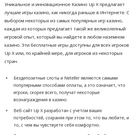
Уникальное и инновационное Казино Up X предлагает
лучшие игры казино, как никогда раньше в Интернете. С
выбором некоторых из самых популярных игр казино,
каждая из которых предлагает такой же великолепный
игровой опыт, который вы найдете в любом наземном
казино. Эти бесплатные игры доступны для всех игроков
Up X или, по крайней мере, для игроков из некоторых
стран.
Бездепозитные слоты и Neteller являются самыми
популярными способами оплаты, а это означает, что
игроки, скорее всего, получат некоторые
вознаграждения в казино.
Веб-сайт Up X разработан с учетом ваших
потребностей, сохраняя при этом то, что вы любите, и
то, с чем вы чувствуете себя комфортно.