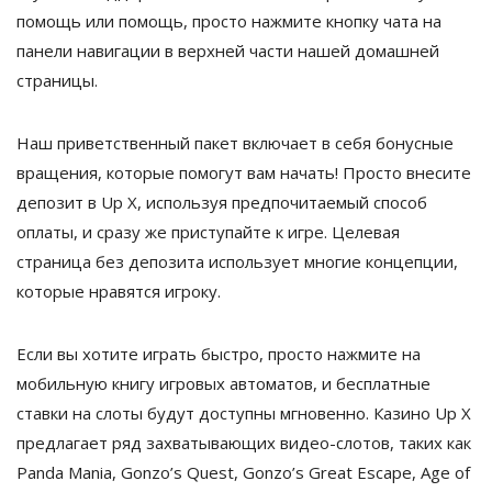
помощь или помощь, просто нажмите кнопку чата на
панели навигации в верхней части нашей домашней
страницы.
Наш приветственный пакет включает в себя бонусные
вращения, которые помогут вам начать! Просто внесите
депозит в Up X, используя предпочитаемый способ
оплаты, и сразу же приступайте к игре. Целевая
страница без депозита использует многие концепции,
которые нравятся игроку.
Если вы хотите играть быстро, просто нажмите на
мобильную книгу игровых автоматов, и бесплатные
ставки на слоты будут доступны мгновенно. Казино Up X
предлагает ряд захватывающих видео-слотов, таких как
Panda Mania, Gonzo’s Quest, Gonzo’s Great Escape, Age of