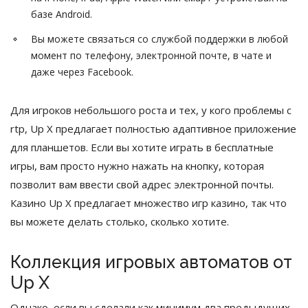
базе Android.
Вы можете связаться со службой поддержки в любой
момент по телефону, электронной почте, в чате и
даже через Facebook.
Для игроков небольшого роста и тех, у кого проблемы с
rtp, Up X предлагает полностью адаптивное приложение
для планшетов. Если вы хотите играть в бесплатные
игры, вам просто нужно нажать на кнопку, которая
позволит вам ввести свой адрес электронной почты.
Казино Up X предлагает множество игр казино, так что
вы можете делать столько, сколько хотите.
Коллекция игровых автоматов от
Up X
Однако, если вы сделали как минимум два предыдущих