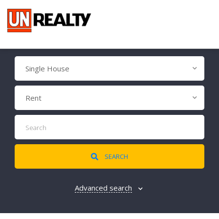
Single House
Rent
SEARCH
Advanced search