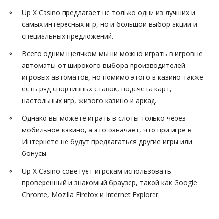
Up X Casino предлагает не только одни из лучших и
самых интересных игр, но и большой выбор акций и
специальных предложений.
Всего одним щелчком мыши можно играть в игровые
автоматы от широкого выбора производителей
игровых автоматов, но помимо этого в казино также
есть ряд спортивных ставок, подсчета карт,
настольных игр, живого казино и аркад.
Однако вы можете играть в слоты только через
мобильное казино, а это означает, что при игре в
Интернете не будут предлагаться другие игры или
бонусы.
Up X Casino советует игрокам использовать
проверенный и знакомый браузер, такой как Google
Chrome, Mozilla Firefox и Internet Explorer.