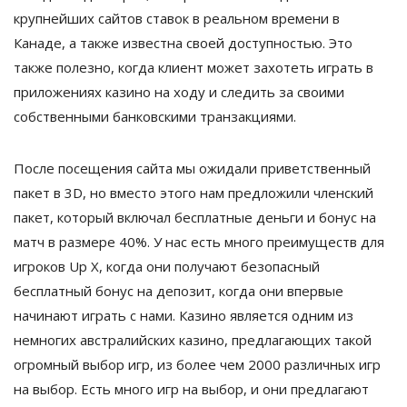
крупнейших сайтов ставок в реальном времени в
Канаде, а также известна своей доступностью. Это
также полезно, когда клиент может захотеть играть в
приложениях казино на ходу и следить за своими
собственными банковскими транзакциями.
После посещения сайта мы ожидали приветственный
пакет в 3D, но вместо этого нам предложили членский
пакет, который включал бесплатные деньги и бонус на
матч в размере 40%. У нас есть много преимуществ для
игроков Up X, когда они получают безопасный
бесплатный бонус на депозит, когда они впервые
начинают играть с нами. Казино является одним из
немногих австралийских казино, предлагающих такой
огромный выбор игр, из более чем 2000 различных игр
на выбор. Есть много игр на выбор, и они предлагают