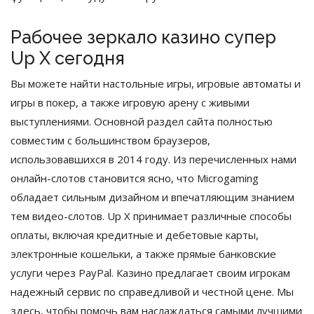
Рабочее зеркало казино супер
Up X сегодня
Вы можете найти настольные игры, игровые автоматы и
игры в покер, а также игровую арену с живыми
выступлениями. Основной раздел сайта полностью
совместим с большинством браузеров,
использовавшихся в 2014 году. Из перечисленных нами
онлайн-слотов становится ясно, что Microgaming
обладает сильным дизайном и впечатляющим знанием
тем видео-слотов. Up X принимает различные способы
оплаты, включая кредитные и дебетовые карты,
электронные кошельки, а также прямые банковские
услуги через PayPal. Казино предлагает своим игрокам
надежный сервис по справедливой и честной цене. Мы
здесь, чтобы помочь вам наслаждаться самыми лучшими