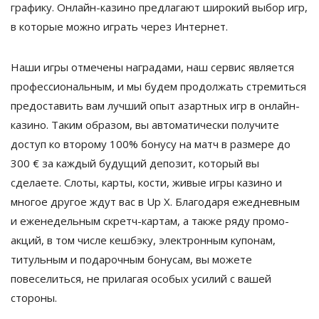
графику. Онлайн-казино предлагают широкий выбор игр,
в которые можно играть через Интернет.
Наши игры отмечены наградами, наш сервис является
профессиональным, и мы будем продолжать стремиться
предоставить вам лучший опыт азартных игр в онлайн-
казино. Таким образом, вы автоматически получите
доступ ко второму 100% бонусу на матч в размере до
300 € за каждый будущий депозит, который вы
сделаете. Слоты, карты, кости, живые игры казино и
многое другое ждут вас в Up X. Благодаря ежедневным
и еженедельным скретч-картам, а также ряду промо-
акций, в том числе кешбэку, электронным купонам,
титульным и подарочным бонусам, вы можете
повеселиться, не прилагая особых усилий с вашей
стороны.