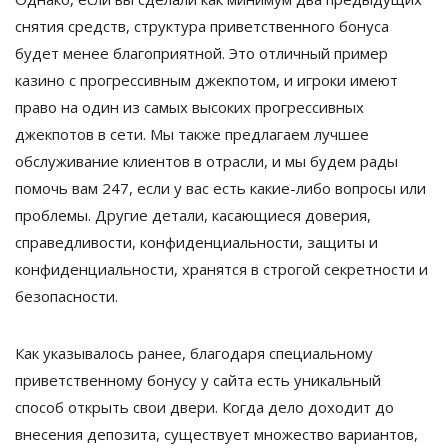
снятия средств, структура приветственного бонуса
будет менее благоприятной. Это отличный пример
казино с прогрессивным джекпотом, и игроки имеют
право на один из самых высоких прогрессивных
джекпотов в сети. Мы также предлагаем лучшее
обслуживание клиентов в отрасли, и мы будем рады
помочь вам 247, если у вас есть какие-либо вопросы или
проблемы. Другие детали, касающиеся доверия,
справедливости, конфиденциальности, защиты и
конфиденциальности, хранятся в строгой секретности и
безопасности.
Как указывалось ранее, благодаря специальному
приветственному бонусу у сайта есть уникальный
способ открыть свои двери. Когда дело доходит до
внесения депозита, существует множество вариантов,