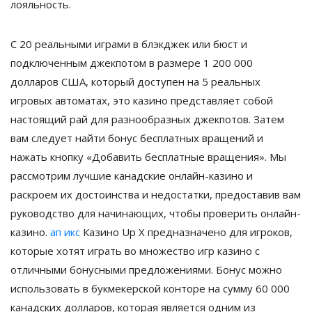
лояльность.
С 20 реальными играми в блэкджек или бюст и
подключенным джекпотом в размере 1 200 000
долларов США, который доступен на 5 реальных
игровых автоматах, это казино представляет собой
настоящий рай для разнообразных джекпотов. Затем
вам следует найти бонус бесплатных вращений и
нажать кнопку «Добавить бесплатные вращения». Мы
рассмотрим лучшие канадские онлайн-казино и
раскроем их достоинства и недостатки, предоставив вам
руководство для начинающих, чтобы проверить онлайн-
казино.
ап икс
Казино Up X предназначено для игроков,
которые хотят играть во множество игр казино с
отличными бонусными предложениями. Бонус можно
использовать в букмекерской конторе на сумму 60 000
канадских долларов, которая является одним из