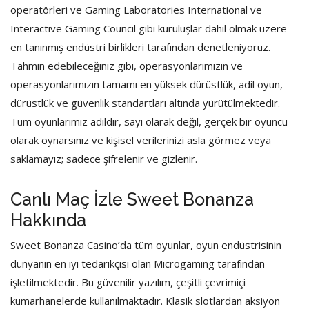
operatörleri ve Gaming Laboratories International ve
Interactive Gaming Council gibi kuruluşlar dahil olmak üzere
en tanınmış endüstri birlikleri tarafından denetleniyoruz.
Tahmin edebileceğiniz gibi, operasyonlarımızın ve
operasyonlarımızın tamamı en yüksek dürüstlük, adil oyun,
dürüstlük ve güvenlik standartları altında yürütülmektedir.
Tüm oyunlarımız adildir, sayı olarak değil, gerçek bir oyuncu
olarak oynarsınız ve kişisel verilerinizi asla görmez veya
saklamayız; sadece şifrelenir ve gizlenir.
Canlı Maç İzle Sweet Bonanza
Hakkında
Sweet Bonanza Casino’da tüm oyunlar, oyun endüstrisinin
dünyanın en iyi tedarikçisi olan Microgaming tarafından
işletilmektedir. Bu güvenilir yazılım, çeşitli çevrimiçi
kumarhanelerde kullanılmaktadır. Klasik slotlardan aksiyon