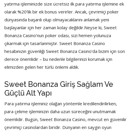
yatırma işleminizde size ücretsiz ilk para yatırma işlemine ek
olarak %20’lik bir ek bonus verirler. Ancak, çevrimiçi poker
dünyasında başarılı olup olmayacaklarını anlamak yeni
başlayanlar için her zaman kolay değildir.Neyse ki, Sweet
Bonanza Casino’nun poker odası, sizi hemen yolunuza
çıkarmak için tasarlanmıştır. Sweet Bonanza Casino
hesabınızın güvenliği Sweet Bonanza Casino’da bizim için son
derece önemlidir – bu nedenle bilgilerinizi korumak için
elimizden gelen her türlü önlemi aldık.
Sweet Bonanza Giriş Sağlam Ve
Güçlü Alt Yapı
Para yatırma işleminiz olağan yöntemle kredilendirilirken,
para çekme işleminizin daha uzun süreceğini unutmamak
önemlidir. Bugün, Sweet Bonanza Casino, mevcut en güvenilir
çevrimiçi casinolardan biridir. Dünyanın en saygın oyun