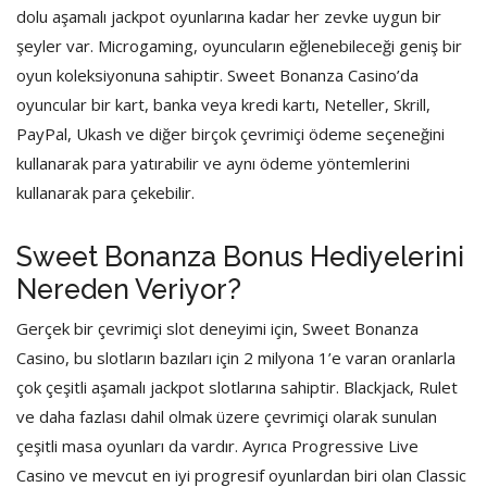
dolu aşamalı jackpot oyunlarına kadar her zevke uygun bir
şeyler var. Microgaming, oyuncuların eğlenebileceği geniş bir
oyun koleksiyonuna sahiptir. Sweet Bonanza Casino’da
oyuncular bir kart, banka veya kredi kartı, Neteller, Skrill,
PayPal, Ukash ve diğer birçok çevrimiçi ödeme seçeneğini
kullanarak para yatırabilir ve aynı ödeme yöntemlerini
kullanarak para çekebilir.
Sweet Bonanza Bonus Hediyelerini
Nereden Veriyor?
Gerçek bir çevrimiçi slot deneyimi için, Sweet Bonanza
Casino, bu slotların bazıları için 2 milyona 1’e varan oranlarla
çok çeşitli aşamalı jackpot slotlarına sahiptir. Blackjack, Rulet
ve daha fazlası dahil olmak üzere çevrimiçi olarak sunulan
çeşitli masa oyunları da vardır. Ayrıca Progressive Live
Casino ve mevcut en iyi progresif oyunlardan biri olan Classic