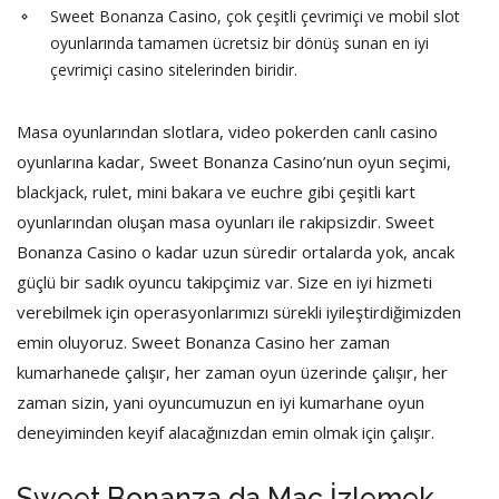
Sweet Bonanza Casino, çok çeşitli çevrimiçi ve mobil slot
oyunlarında tamamen ücretsiz bir dönüş sunan en iyi
çevrimiçi casino sitelerinden biridir.
Masa oyunlarından slotlara, video pokerden canlı casino
oyunlarına kadar, Sweet Bonanza Casino’nun oyun seçimi,
blackjack, rulet, mini bakara ve euchre gibi çeşitli kart
oyunlarından oluşan masa oyunları ile rakipsizdir. Sweet
Bonanza Casino o kadar uzun süredir ortalarda yok, ancak
güçlü bir sadık oyuncu takipçimiz var. Size en iyi hizmeti
verebilmek için operasyonlarımızı sürekli iyileştirdiğimizden
emin oluyoruz. Sweet Bonanza Casino her zaman
kumarhanede çalışır, her zaman oyun üzerinde çalışır, her
zaman sizin, yani oyuncumuzun en iyi kumarhane oyun
deneyiminden keyif alacağınızdan emin olmak için çalışır.
Sweet Bonanza da Maç İzlemek