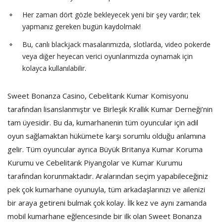
Her zaman dört gözle bekleyecek yeni bir şey vardır; tek
yapmanız gereken bugün kaydolmak!
Bu, canlı blackjack masalarımızda, slotlarda, video pokerde
veya diğer heyecan verici oyunlarımızda oynamak için
kolayca kullanılabilir.
Sweet Bonanza Casino, Cebelitarık Kumar Komisyonu
tarafından lisanslanmıştır ve Birleşik Krallık Kumar Derneği’nin
tam üyesidir. Bu da, kumarhanenin tüm oyuncular için adil
oyun sağlamaktan hükümete karşı sorumlu olduğu anlamına
gelir. Tüm oyuncular ayrıca Büyük Britanya Kumar Koruma
Kurumu ve Cebelitarık Piyangolar ve Kumar Kurumu
tarafından korunmaktadır. Aralarından seçim yapabileceğiniz
pek çok kumarhane oyunuyla, tüm arkadaşlarınızı ve ailenizi
bir araya getireni bulmak çok kolay. İlk kez ve aynı zamanda
mobil kumarhane eğlencesinde bir ilk olan Sweet Bonanza