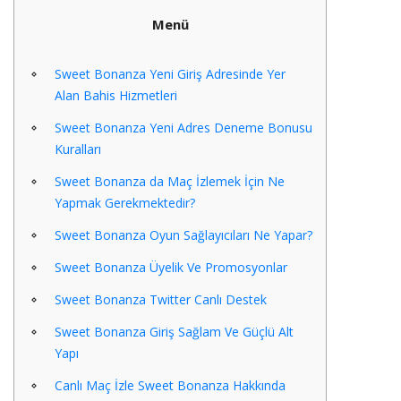
Menü
Sweet Bonanza Yeni Giriş Adresinde Yer
Alan Bahis Hizmetleri
Sweet Bonanza Yeni Adres Deneme Bonusu
Kuralları
Sweet Bonanza da Maç İzlemek İçin Ne
Yapmak Gerekmektedir?
Sweet Bonanza Oyun Sağlayıcıları Ne Yapar?
Sweet Bonanza Üyelik Ve Promosyonlar
Sweet Bonanza Twitter Canlı Destek
Sweet Bonanza Giriş Sağlam Ve Güçlü Alt
Yapı
Canlı Maç İzle Sweet Bonanza Hakkında