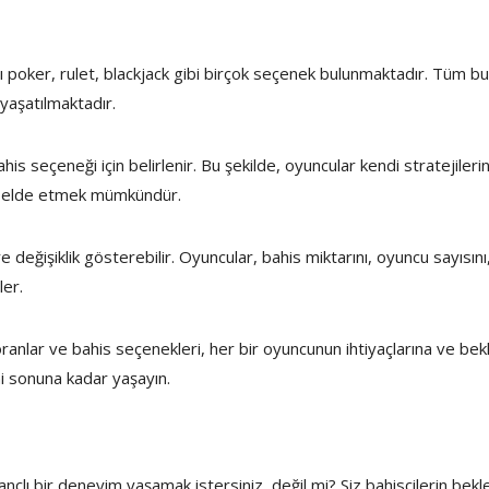
nlı poker, rulet, blackjack gibi birçok seçenek bulunmaktadır. Tüm bu 
yaşatılmaktadır.
ahis seçeneği için belirlenir. Bu şekilde, oyuncular kendi stratejile
anç elde etmek mümkündür.
 değişiklik gösterebilir. Oyuncular, bahis miktarını, oyuncu sayısını
ler.
nlar ve bahis seçenekleri, her bir oyuncunun ihtiyaçlarına ve bekle
ni sonuna kadar yaşayın.
zançlı bir deneyim yaşamak istersiniz, değil mi? Siz bahisçilerin bekl