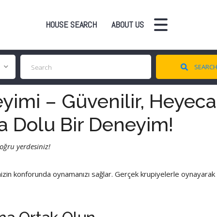
HOUSE SEARCH
ABOUT US
SEARC
yimi – Güvenilir, Heyeca
a Dolu Bir Deneyim!
oğru yerdesiniz!
vinizin konforunda oynamanızı sağlar. Gerçek krupiyelerle oynayarak