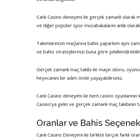
Canlı Casino deneyimi ile gerçek zamanlı olarak ma
ve diğer popüler spor müsabakalarını anlık olarak i
Takımlarınızın maçlarına bahis yaparken aynı zama
ve bahis stratejilerinizi buna göre şekillendirebilir
Gerçek zamanlı maç takibi ile maçın skoru, oyuncu p
heyecanını bir adım önde yaşayabilirsiniz.
Canlı Casino deneyimi ile hem casino oyunlarının ke
Casino’ya gelin ve gerçek zamanlı maç takibinin tad
Oranlar ve Bahis Seçenek
Canlı Casino Deneyimi ile birlikte birçok farklı o