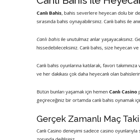
Canlı Bahis ile Heyec
Canlı Bahis
, bahis severlere heyecan dolu bir d
sırasında bahis oynayabilirsiniz. Canlı bahis ile a
Canlı bahis
ile unutulmaz anlar yaşayacaksınız. 
hissedebileceksiniz. Canlı bahis, size heyecan v
Canlı bahis oyunlarına katılarak, favori takımınız
ve her dakikası çok daha heyecanlı olan bahislerin 
Bütün bunları yaşamak için hemen
Canlı Casino
p
geçireceğiniz bir ortamda canlı bahis oynamak iç
Gerçek Zamanlı Maç Taki
Canlı Casino deneyimi sadece casino oyunlarıyla sı
zorunda değilsiniz.