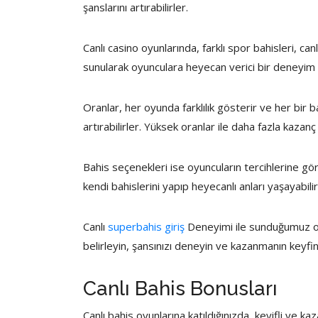
şanslarını artırabilirler.
Canlı casino oyunlarında, farklı spor bahisleri, ca
sunularak oyunculara heyecan verici bir deneyim 
Oranlar, her oyunda farklılık gösterir ve her bir b
artırabilirler. Yüksek oranlar ile daha fazla kaz
Bahis seçenekleri ise oyuncuların tercihlerine göre
kendi bahislerini yapıp heyecanlı anları yaşayabilir
Canlı
superbahis giriş
Deneyimi ile sunduğumuz ora
belirleyin, şansınızı deneyin ve kazanmanın keyfi
Canlı Bahis Bonusları
Canlı bahis oyunlarına katıldığınızda, keyifli ve ka