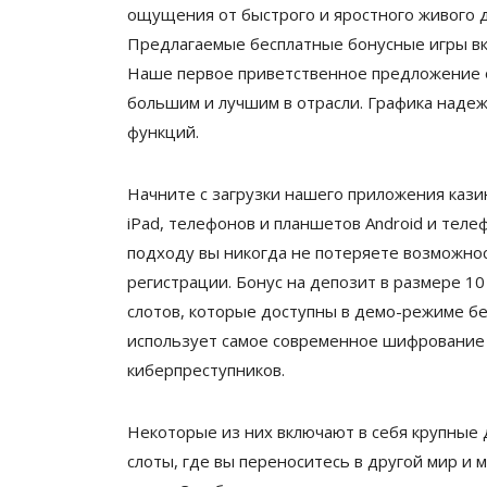
ощущения от быстрого и яростного живого д
Предлагаемые бесплатные бонусные игры вкл
Наше первое приветственное предложение он
большим и лучшим в отрасли. Графика надеж
функций.
Начните с загрузки нашего приложения казин
iPad, телефонов и планшетов Android и теле
подходу вы никогда не потеряете возможнос
регистрации. Бонус на депозит в размере 1
слотов, которые доступны в демо-режиме бе
использует самое современное шифрование 
киберпреступников.
Некоторые из них включают в себя крупные 
слоты, где вы переноситесь в другой мир и