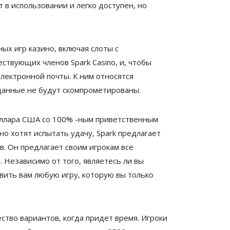
в использовании и легко доступен, но
ых игр казино, включая слоты с
ствующих членов Spark Casino, и, чтобы
электронной почты. К ним относятся
 данные не будут скомпрометированы.
доллара США со 100% -ным приветственным
но хотят испытать удачу, Spark предлагает
в. Он предлагает своим игрокам все
 Независимо от того, являетесь ли вы
вить вам любую игру, которую вы только
ество вариантов, когда придет время. Игроки