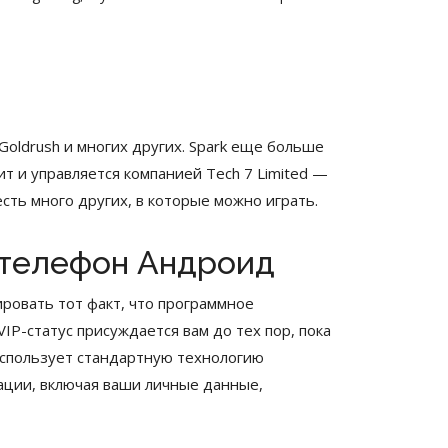
 Goldrush и многих других. Spark еще больше
т и управляется компанией Tech 7 Limited —
сть много других, в которые можно играть.
 телефон Андроид
ировать тот факт, что программное
IP-статус присуждается вам до тех пор, пока
 использует стандартную технологию
ации, включая ваши личные данные,