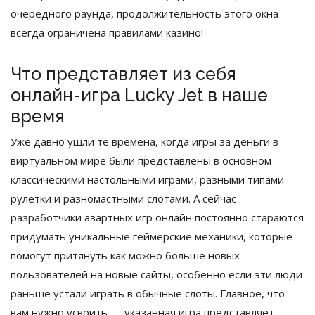
очередного раунда, продолжительность этого окна
всегда ограничена правилами казино!
Что представляет из себя
онлайн-игра Lucky Jet в наше
время
Уже давно ушли те времена, когда игры за деньги в
виртуальном мире были представлены в основном
классическими настольными играми, разными типами
рулетки и разномастными слотами. А сейчас
разработчики азартных игр онлайн постоянно стараются
придумать уникальные геймерские механики, которые
помогут притянуть как можно больше новых
пользователей на новые сайты, особенно если эти люди
раньше устали играть в обычные слоты. Главное, что
вам нужно усвоить — указанная игра представляет