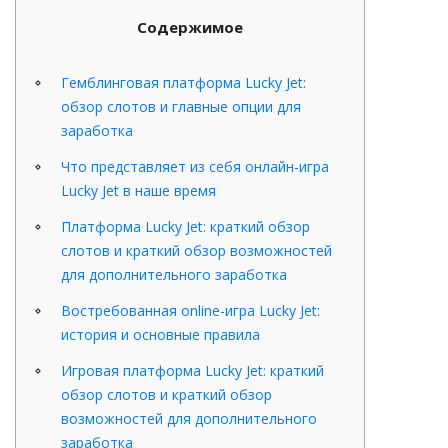
Содержимое
Гемблинговая платформа Lucky Jet:
обзор слотов и главные опции для
заработка
Что представляет из себя онлайн-игра
Lucky Jet в наше время
Платформа Lucky Jet: краткий обзор
слотов и краткий обзор возможностей
для дополнительного заработка
Востребованная online-игра Lucky Jet:
история и основные правила
Игровая платформа Lucky Jet: краткий
обзор слотов и краткий обзор
возможностей для дополнительного
заработка