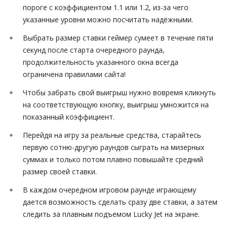
пороге с коэффициентом 1.1 или 1.2, из-за чего
указанные уровни можно посчитать надёжными.
Выбрать размер ставки геймер сумеет в течение пяти
секунд после старта очередного раунда,
продолжительность указанного окна всегда
ограничена правилами сайта!
Чтобы забрать свой выигрыш нужно вовремя кликнуть
на соответствующую кнопку, выигрыш умножится на
показанный коэффициент.
Перейдя на игру за реальные средства, старайтесь
первую сотню-другую раундов сыграть на мизерных
суммах и только потом плавно повышайте средний
размер своей ставки.
В каждом очередном игровом раунде играющему
дается возможность сделать сразу две ставки, а затем
следить за плавным подъемом Lucky Jet на экране.