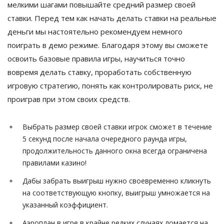
мелкими шагами повышайте средний размер своей
ставки. Перед тем как начать делать ставки на реальные
деньги мы настоятельно рекомендуем немного
поиграть в демо режиме. Благодаря этому вы сможете
освоить базовые правила игры, научиться точно
вовремя делать ставку, проработать собственную
игровую стратегию, понять как контролировать риск, не
проиграв при этом своих средств.
Выбрать размер своей ставки игрок сможет в течение
5 секунд после начала очередного раунда игры,
продолжительность данного окна всегда ограничена
правилами казино!
Дабы забрать выигрыш нужно своевременно кликнуть
на соответствующую кнопку, выигрыш умножается на
указанный коэффициент.
Аэроплан в игре в крайне редких случаях ломается на