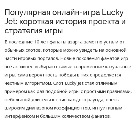
Популярная онлайн-игра Lucky
Jet: короткая история проекта и
стратегия игры
В последние 10 лет фанаты азарта заметно устали от
обычных слотов, которые можно увидеть на основной
части игровых порталов. Новые поколения фанатов игр
всё активнее выбирают самые современные казуальные
игры, сама вероятность победы в них определяется
честным алгоритмом. Слот Lucky Jet стал отличным
примером как-раз подобной игры с простыми правилами,
небольшой длительностью каждого раунда, очень
широким диапазоном коэффициентов, интуитивным
интерфейсом и большим количеством фанатов.