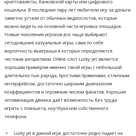
криптовалюты, банковской карты или цифрового
кошелька. В последние пару лет любители игр за деньги
заметно устали от обычных видеослотов, которые
можно видеть на основной части игровых площадок.
Новые поколения игроков все чаще выбирают
сегодняшние казуальные игры, сама по себе
вероятность выигрыша в которых определяется
честным алгоритмом. Online-слот Lucky Jet является
хорошим примером именно такой игры с небольшой
длительностью раунда, простыми правилами, отличным
интерфейсом, достаточно широким диапазоном
коэффициентов и огромным числом фанатов. Хорошая
оптимизация движка даёт возможность без труда
играть с планшета, ноутбука или собственного
телефона.
Lucky Jet в данной игре достаточно редко падает на