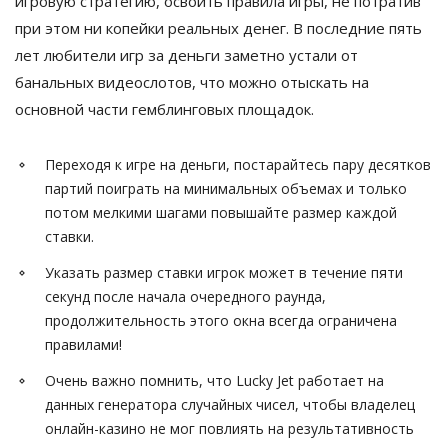
игровую стратегию, освоить правила игры, не потратив
при этом ни копейки реальных денег. В последние пять
лет любители игр за деньги заметно устали от
банальных видеослотов, что можно отыскать на
основной части гемблинговых площадок.
Переходя к игре на деньги, постарайтесь пару десятков
партий поиграть на минимальных объемах и только
потом мелкими шагами повышайте размер каждой
ставки.
Указать размер ставки игрок может в течение пяти
секунд после начала очередного раунда,
продолжительность этого окна всегда ограничена
правилами!
Очень важно помнить, что Lucky Jet работает на
данных генератора случайных чисел, чтобы владелец
онлайн-казино не мог повлиять на результативность