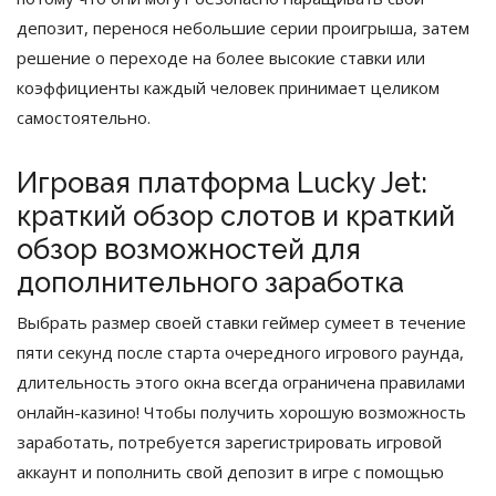
депозит, перенося небольшие серии проигрыша, затем
решение о переходе на более высокие ставки или
коэффициенты каждый человек принимает целиком
самостоятельно.
Игровая платформа Lucky Jet:
краткий обзор слотов и краткий
обзор возможностей для
дополнительного заработка
Выбрать размер своей ставки геймер сумеет в течение
пяти секунд после старта очередного игрового раунда,
длительность этого окна всегда ограничена правилами
онлайн-казино! Чтобы получить хорошую возможность
заработать, потребуется зарегистрировать игровой
аккаунт и пополнить свой депозит в игре с помощью