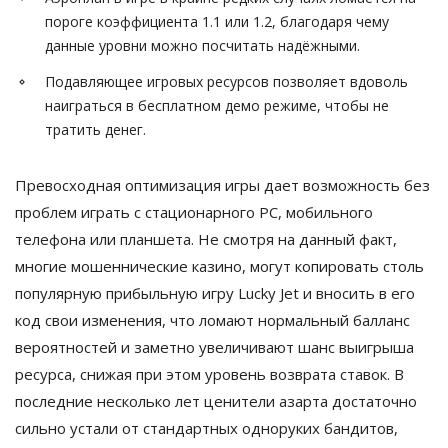
пороге коэффициента 1.1 или 1.2, благодаря чему
данные уровни можно посчитать надёжными.
Подавляющее игровых ресурсов позволяет вдоволь
наиграться в бесплатном демо режиме, чтобы не
тратить денег.
Превосходная оптимизация игры дает возможность без
проблем играть с стационарного PC, мобильного
телефона или планшета. Не смотря на данный факт,
многие мошеннические казино, могут копировать столь
популярную прибыльную игру Lucky Jet и вносить в его
код свои изменения, что ломают нормальный балланс
вероятностей и заметно увеличивают шанс выигрыша
ресурса, снижая при этом уровень возврата ставок. В
последние несколько лет ценители азарта достаточно
сильно устали от стандартных одноруких бандитов,