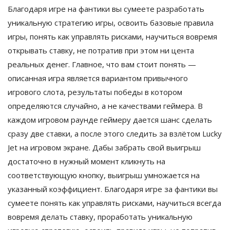
Благодаря игре на фантики вы сумеете разработать
уникальную стратегию игры, освоить базовые правила
игры, понять как управлять рисками, научиться вовремя
открывать ставку, не потратив при этом ни цента
реальных денег. Главное, что вам стоит понять —
описанная игра является вариантом привычного
игрового слота, результаты победы в котором
определяются случайно, а не качествами геймера. В
каждом игровом раунде геймеру дается шанс сделать
сразу две ставки, а после этого следить за взлётом Lucky
Jet на игровом экране. Дабы забрать свой выигрыш
достаточно в нужный момент кликнуть на
соответствующую кнопку, выигрыш умножается на
указанный коэффициент. Благодаря игре за фантики вы
сумеете понять как управлять рисками, научиться всегда
вовремя делать ставку, проработать уникальную