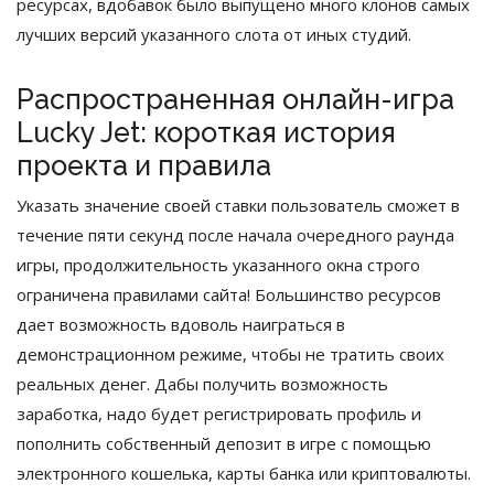
ресурсах, вдобавок было выпущено много клонов самых
лучших версий указанного слота от иных студий.
Распространенная онлайн-игра
Lucky Jet: короткая история
проекта и правила
Указать значение своей ставки пользователь сможет в
течение пяти секунд после начала очередного раунда
игры, продолжительность указанного окна строго
ограничена правилами сайта! Большинство ресурсов
дает возможность вдоволь наиграться в
демонстрационном режиме, чтобы не тратить своих
реальных денег. Дабы получить возможность
заработка, надо будет регистрировать профиль и
пополнить собственный депозит в игре с помощью
электронного кошелька, карты банка или криптовалюты.