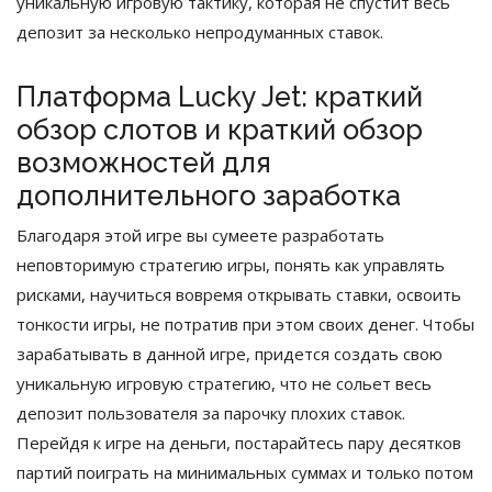
уникальную игровую тактику, которая не спустит весь
депозит за несколько непродуманных ставок.
Платформа Lucky Jet: краткий
обзор слотов и краткий обзор
возможностей для
дополнительного заработка
Благодаря этой игре вы сумеете разработать
неповторимую стратегию игры, понять как управлять
рисками, научиться вовремя открывать ставки, освоить
тонкости игры, не потратив при этом своих денег. Чтобы
зарабатывать в данной игре, придется создать свою
уникальную игровую стратегию, что не сольет весь
депозит пользователя за парочку плохих ставок.
Перейдя к игре на деньги, постарайтесь пару десятков
партий поиграть на минимальных суммах и только потом