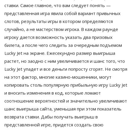
ставки. Самое главное, что вам следует понять —
представленная игра явила собой вариант привычных
слотов, результаты игры в котором определяются
случайно, а не мастерством игрока. В каждом раунде
игроку дается возможность указать два призовых
билета, а после чего следить за очередным подъемом
Lucky Jet на экране. Ежесекундно размер выигрыша
растет, но заодно с ним увеличивается и шанс того, что
Lucky Jet упадет и все деньги попросту сгорят. Не смотря
на этот фактор, многие казино-мошенники, могут
копировать столь популярную прибыльную игру Lucky Jet
и вносить изменения в код, которые ломают
соотношение вероятностей и значительно увеличивают
шанс выигрыша сайта, уменьшая при этом показатель
возврата ставки. Дабы получать выигрыш в
представленной игре, придется создать свою