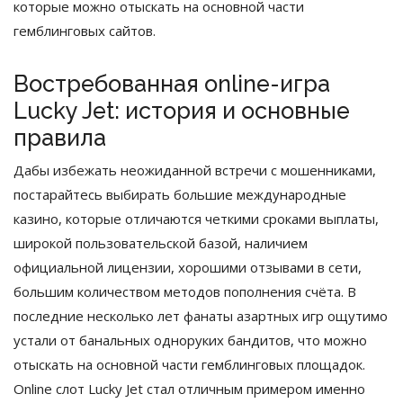
которые можно отыскать на основной части
гемблинговых сайтов.
Востребованная online-игра
Lucky Jet: история и основные
правила
Дабы избежать неожиданной встречи с мошенниками,
постарайтесь выбирать большие международные
казино, которые отличаются четкими сроками выплаты,
широкой пользовательской базой, наличием
официальной лицензии, хорошими отзывами в сети,
большим количеством методов пополнения счёта. В
последние несколько лет фанаты азартных игр ощутимо
устали от банальных одноруких бандитов, что можно
отыскать на основной части гемблинговых площадок.
Online слот Lucky Jet стал отличным примером именно