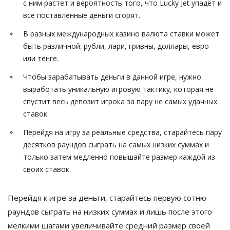
с ним растет и вероятность того, что Lucky Jet упадёт и
все поставленные деньги сгорят.
В разных международных казино валюта ставки может
быть различной: рубли, лари, гривны, доллары, евро
или тенге.
Чтобы зарабатывать деньги в данной игре, нужно
выработать уникальную игровую тактику, которая не
спустит весь депозит игрока за пару не самых удачных
ставок.
Перейдя на игру за реальные средства, старайтесь пару
десятков раундов сыграть на самых низких суммах и
только затем медленно повышайте размер каждой из
своих ставок.
Перейдя к игре за деньги, старайтесь первую сотню
раундов сыграть на низких суммах и лишь после этого
мелкими шагами увеличивайте средний размер своей