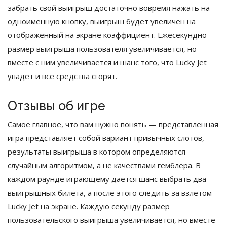
забрать свой выигрыш достаточно вовремя нажать на
одноименную кнопку, выигрыш будет увеличен на
отображенный на экране коэффициент. Ежесекундно
размер выигрыша пользователя увеличивается, но
вместе с ним увеличивается и шанс того, что Lucky Jet
упадёт и все средства сгорят.
Отзывы об игре
Самое главное, что вам нужно понять — представленная
игра представляет собой вариант привычных слотов,
результаты выигрыша в котором определяются
случайным алгоритмом, а не качествами гемблера. В
каждом раунде играющему даётся шанс выбрать два
выигрышных билета, а после этого следить за взлетом
Lucky Jet на экране. Каждую секунду размер
пользовательского выигрыша увеличивается, но вместе