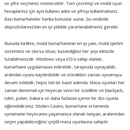
ve şifre seçmeniz istenecektir. Tüm çevrimiçi ve mobil oyun
hesaplarınız için aynı kullanıcı adını ve şifreyi kullanmalısınız.
Bazı kumarhaneler harika bonuslar sunar, bu nedenle
depozitolarınızdan en iyi şekilde yararlanabilmeniz gerekir.
Bununla birlikte, mobil kumarhanenin en iyi yanı, mobil işletim
sisteminiz ne olursa olsun, kazandığınız her şeyi elinizde
tutabilmenizdir. Windows veya iOS’a sahip olanlar,
kumarhane uygulamasını indirebilir, tarayıcıda oynayabilir,
ardından oyunu kaydedebilir ve istedikleri zaman oynamaya
devam edebilir, hepsi tek bir basit adımda. Masa oyunları her
zaman denemek için heyecan verici bir özelliktir ve blackjack,
rulet, poker, bakara ve daha fazlasını içeren bir dizi oyunla
eğlenebilirsiniz. Siteleri Casino, kumarhane ortamında
oynamanın heyecanını yaşamanıza olanak tanıyan, aralarından
seçim yapabileceğiniz çeşitli masa oyunlarına sahiptir.