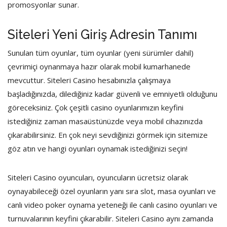
promosyonlar sunar.
Siteleri Yeni Giriş Adresin Tanımı
Sunulan tüm oyunlar, tüm oyunlar (yeni sürümler dahil)
çevrimiçi oynanmaya hazır olarak mobil kumarhanede
mevcuttur. Siteleri Casino hesabınızla çalışmaya
başladığınızda, dilediğiniz kadar güvenli ve emniyetli olduğunu
göreceksiniz. Çok çeşitli casino oyunlarımızın keyfini
istediğiniz zaman masaüstünüzde veya mobil cihazınızda
çıkarabilirsiniz. En çok neyi sevdiğinizi görmek için sitemize
göz atın ve hangi oyunları oynamak istediğinizi seçin!
Siteleri Casino oyuncuları, oyuncuların ücretsiz olarak
oynayabileceği özel oyunların yanı sıra slot, masa oyunları ve
canlı video poker oynama yeteneği ile canlı casino oyunları ve
turnuvalarının keyfini çıkarabilir. Siteleri Casino aynı zamanda