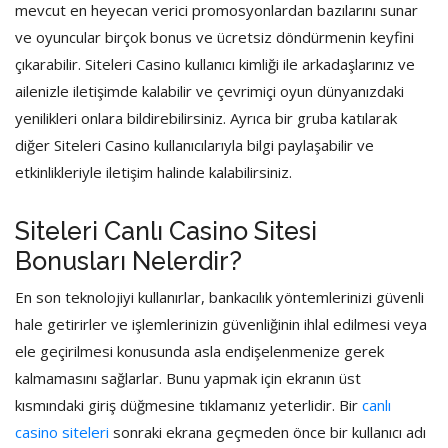
mevcut en heyecan verici promosyonlardan bazılarını sunar
ve oyuncular birçok bonus ve ücretsiz döndürmenin keyfini
çıkarabilir. Siteleri Casino kullanıcı kimliği ile arkadaşlarınız ve
ailenizle iletişimde kalabilir ve çevrimiçi oyun dünyanızdaki
yenilikleri onlara bildirebilirsiniz. Ayrıca bir gruba katılarak
diğer Siteleri Casino kullanıcılarıyla bilgi paylaşabilir ve
etkinlikleriyle iletişim halinde kalabilirsiniz.
Siteleri Canlı Casino Sitesi
Bonusları Nelerdir?
En son teknolojiyi kullanırlar, bankacılık yöntemlerinizi güvenli
hale getirirler ve işlemlerinizin güvenliğinin ihlal edilmesi veya
ele geçirilmesi konusunda asla endişelenmenize gerek
kalmamasını sağlarlar. Bunu yapmak için ekranın üst
kısmındaki giriş düğmesine tıklamanız yeterlidir. Bir
canlı
casino siteleri
sonraki ekrana geçmeden önce bir kullanıcı adı