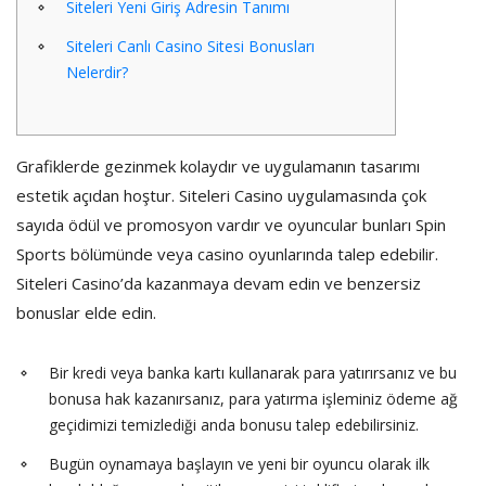
Siteleri Yeni Giriş Adresin Tanımı
Siteleri Canlı Casino Sitesi Bonusları
Nelerdir?
Grafiklerde gezinmek kolaydır ve uygulamanın tasarımı
estetik açıdan hoştur. Siteleri Casino uygulamasında çok
sayıda ödül ve promosyon vardır ve oyuncular bunları Spin
Sports bölümünde veya casino oyunlarında talep edebilir.
Siteleri Casino’da kazanmaya devam edin ve benzersiz
bonuslar elde edin.
Bir kredi veya banka kartı kullanarak para yatırırsanız ve bu
bonusa hak kazanırsanız, para yatırma işleminiz ödeme ağ
geçidimizi temizlediği anda bonusu talep edebilirsiniz.
Bugün oynamaya başlayın ve yeni bir oyuncu olarak ilk