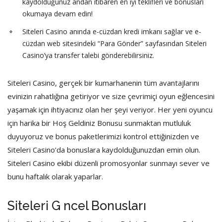
kaydolduğunuz andan itibaren en iyi teklifleri ve bonusları
okumaya devam edin!
Siteleri Casino anında e-cüzdan kredi imkanı sağlar ve e-
cüzdan web sitesindeki “Para Gönder” sayfasından Siteleri
Casino’ya transfer talebi gönderebilirsiniz.
Siteleri Casino, gerçek bir kumarhanenin tüm avantajlarını
evinizin rahatlığına getiriyor ve size çevrimiçi oyun eğlencesini
yaşamak için ihtiyacınız olan her şeyi veriyor. Her yeni oyuncu
için harika bir Hoş Geldiniz Bonusu sunmaktan mutluluk
duyuyoruz ve bonus paketlerimizi kontrol ettiğinizden ve
Siteleri Casino’da bonuslara kaydolduğunuzdan emin olun.
Siteleri Casino ekibi düzenli promosyonlar sunmayı sever ve
bunu haftalık olarak yaparlar.
Siteleri G ncel Bonusları