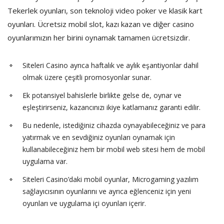
Tekerlek oyunları, son teknoloji video poker ve klasik kart
oyunları. Ücretsiz mobil slot, kazı kazan ve diğer casino
oyunlarımızın her birini oynamak tamamen ücretsizdir.
Siteleri Casino ayrıca haftalık ve aylık eşantiyonlar dahil
olmak üzere çeşitli promosyonlar sunar.
Ek potansiyel bahislerle birlikte gelse de, oynar ve
eşleştirirseniz, kazancınızı ikiye katlamanız garanti edilir.
Bu nedenle, istediğiniz cihazda oynayabileceğiniz ve para
yatırmak ve en sevdiğiniz oyunları oynamak için
kullanabileceğiniz hem bir mobil web sitesi hem de mobil
uygulama var.
Siteleri Casino’daki mobil oyunlar, Microgaming yazılım
sağlayıcısının oyunlarını ve ayrıca eğlenceniz için yeni
oyunları ve uygulama içi oyunları içerir.