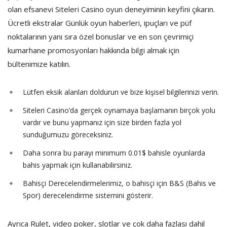
olan efsanevi Siteleri Casino oyun deneyiminin keyfini çıkarın.
Ücretli ekstralar Günlük oyun haberleri, ipuçları ve püf
noktalarının yanı sıra özel bonuslar ve en son çevrimiçi
kumarhane promosyonları hakkında bilgi almak için
bültenimize katılın.
Lütfen eksik alanları doldurun ve bize kişisel bilgilerinizi verin.
Siteleri Casino’da gerçek oynamaya başlamanın birçok yolu
vardır ve bunu yapmanız için size birden fazla yol
sunduğumuzu göreceksiniz.
Daha sonra bu parayı minimum 0.01$ bahisle oyunlarda
bahis yapmak için kullanabilirsiniz.
Bahisçi Derecelendirmelerimiz, o bahisçi için B&S (Bahis ve
Spor) derecelendirme sistemini gösterir.
Ayrıca Rulet, video poker, slotlar ve çok daha fazlası dahil