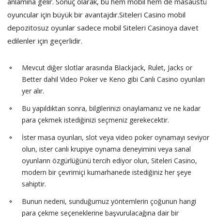
anlamına gelir. Sonuç olarak, bu hem mobil hem de masaüstü
oyuncular için büyük bir avantajdır.Siteleri Casino mobil
depozitosuz oyunlar sadece mobil Siteleri Casinoya davet
edilenler için geçerlidir.
Mevcut diğer slotlar arasında Blackjack, Rulet, Jacks or
Better dahil Video Poker ve Keno gibi Canlı Casino oyunları
yer alır.
Bu yapıldıktan sonra, bilgilerinizi onaylamanız ve ne kadar
para çekmek istediğinizi seçmeniz gerekecektir.
İster masa oyunları, slot veya video poker oynamayı seviyor
olun, ister canlı krupiye oynama deneyimini veya sanal
oyunların özgürlüğünü tercih ediyor olun, Siteleri Casino,
modern bir çevrimiçi kumarhanede istediğiniz her şeye
sahiptir.
Bunun nedeni, sunduğumuz yöntemlerin çoğunun hangi
para çekme seçeneklerine başvurulacağına dair bir