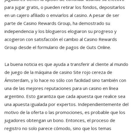
para jugar gratis, o pueden retirar los fondos, depositarlos
en un cajero afiliado o enviarlos al casino. A pesar de ser
parte de Casino Rewards Group, ha demostrado su
independencia y los blogueros elogiaron su progreso y
acogieron con satisfacción el cambio al Casino Rewards
Group desde el formulario de pagos de Guts Online.
La buena noticia es que ayuda a transferir al cliente al mundo
de juego de la máquina de casino Site rojo cereza de
Ámsterdam, y lo hace no sólo con facilidad sino también con
una de las mejores reputaciones para un casino en línea
argentino. Esto garantiza que cada apuesta que realice sea
una apuesta igualada por expertos. Independientemente del
motivo de la oferta o las promociones, es probable que los
jugadores obtengan un bono. Entonces, el proceso de
registro no solo parece cómodo, sino que los temas