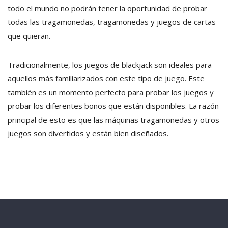
todo el mundo no podrán tener la oportunidad de probar
todas las tragamonedas, tragamonedas y juegos de cartas
que quieran.
Tradicionalmente, los juegos de blackjack son ideales para
aquellos más familiarizados con este tipo de juego. Este
también es un momento perfecto para probar los juegos y
probar los diferentes bonos que están disponibles. La razón
principal de esto es que las máquinas tragamonedas y otros
juegos son divertidos y están bien diseñados.