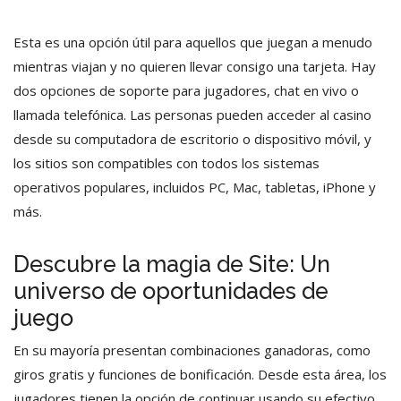
Esta es una opción útil para aquellos que juegan a menudo
mientras viajan y no quieren llevar consigo una tarjeta. Hay
dos opciones de soporte para jugadores, chat en vivo o
llamada telefónica. Las personas pueden acceder al casino
desde su computadora de escritorio o dispositivo móvil, y
los sitios son compatibles con todos los sistemas
operativos populares, incluidos PC, Mac, tabletas, iPhone y
más.
Descubre la magia de Site: Un
universo de oportunidades de
juego
En su mayoría presentan combinaciones ganadoras, como
giros gratis y funciones de bonificación. Desde esta área, los
jugadores tienen la opción de continuar usando su efectivo