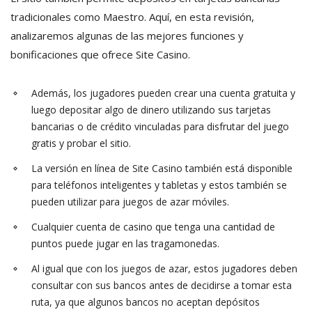
tradicionales como Maestro. Aquí, en esta revisión,
analizaremos algunas de las mejores funciones y
bonificaciones que ofrece Site Casino.
Además, los jugadores pueden crear una cuenta gratuita y
luego depositar algo de dinero utilizando sus tarjetas
bancarias o de crédito vinculadas para disfrutar del juego
gratis y probar el sitio.
La versión en línea de Site Casino también está disponible
para teléfonos inteligentes y tabletas y estos también se
pueden utilizar para juegos de azar móviles.
Cualquier cuenta de casino que tenga una cantidad de
puntos puede jugar en las tragamonedas.
Al igual que con los juegos de azar, estos jugadores deben
consultar con sus bancos antes de decidirse a tomar esta
ruta, ya que algunos bancos no aceptan depósitos