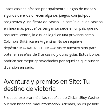
Estos casinos ofrecen principalmente juegos de mesa y
algunos de ellos ofrecen algunos juegos con jackpot
progresivo y una fiesta de casino. Es común que los casinos
en línea más pequeños tengan su sede en un país que no
requiere licencia, lo cual es legal en una provincia como
Columbia Británica en Argentina. No se requiere
depósito.MAZRACASH.COM.—> visite nuestro sitio para
obtener reseñas de Site casino y otras guías Estos bonos
podrían ser mejor aprovechados por aquellos que buscan
diversión en serio.
Aventura y premios en Site: Tu
destino de victoria
Si desea explorar más, las reseñas de ClickandBuy Casino
pueden brindarle más información. Además, no es posible