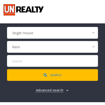
Single House
Rent
SEARCH
Advanced search