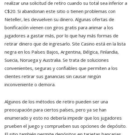
realizar una solicitud de retiro cuando su total sea inferior a
C$20. Si abandonan este sitio o tienen problemas con
Neteller, les devuelven su dinero. Algunas ofertas de
bonificación vienen con giros gratis para animar a los
jugadores a gastar más, por lo que hay más formas de
retirar dinero que de ingresarlo. Site Casino está en la lista
negra en los Países Bajos, Argentina, Bélgica, Finlandia,
Suecia, Noruega y Australia. Se trata de soluciones
convenientes, seguras y confiables que permiten a los
clientes retirar sus ganancias sin causar ningún
inconveniente o demora.
Algunos de los métodos de retiro pueden ser una
preocupación para ciertos países, pero ya se han
enumerado y esto no debería impedir que los jugadores
prueben el juego y comprueben sus opciones de depósito.
El sitio también permite depósitos en tarjetas bancarias