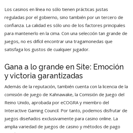
Los casinos en línea no sólo tienen prácticas justas
reguladas por el gobierno, sino también por un tercero de
confianza. La calidad es sólo uno de los factores principales
para mantenerlo en la cima. Con una selección tan grande de
juegos, no es difícil encontrar una tragamonedas que
satisfaga los gustos de cualquier jugador.
Gana a lo grande en Site: Emoción
y victoria garantizadas
Además de la reputación, también cuenta con la licencia de la
comisión de juego de Kahnawake, la Comisión de Juego del
Reino Unido, aprobada por eCOGRA y miembro del
Interactive Gaming Council. Por tanto, podemos disfrutar de
juegos diseñados exclusivamente para casino online. La
amplia variedad de juegos de casino y métodos de pago