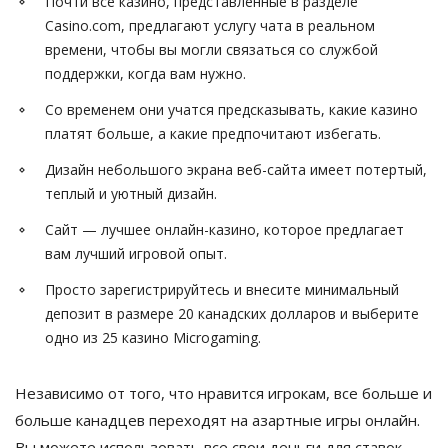
Почти все казино, представленные в разделе
Casino.com, предлагают услугу чата в реальном
времени, чтобы вы могли связаться со службой
поддержки, когда вам нужно.
Со временем они учатся предсказывать, какие казино
платят больше, а какие предпочитают избегать.
Дизайн небольшого экрана веб-сайта имеет потертый,
теплый и уютный дизайн.
Сайт — лучшее онлайн-казино, которое предлагает
вам лучший игровой опыт.
Просто зарегистрируйтесь и внесите минимальный
депозит в размере 20 канадских долларов и выберите
одно из 25 казино Microgaming.
Независимо от того, что нравится игрокам, все больше и
больше канадцев переходят на азартные игры онлайн.
Вы можете использовать все свои деньги для ставок