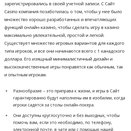
зарегистрировались в своей учетной записи. С Сайт
Casino компания позаботилась о том, чтобы у нее было
множество хорошо разработанных и впечатляющих
функций онлайн-казино, чтобы сделать игру в казино
максимально увлекательной, простой и легкой.
Существует множество игровых вариантов для каждого
типа игроков, и все они начинаются всего с 1 канадского
доллара. Его изящный минималистичный дизайн и
высококачественные игры понравятся как обычным, так
и опытным игрокам.
Разнообразие – это приправа к жизни, и игры в Сайт
гарантированно будут наполнены им в изобилии, когда
игроки садятся за столы онлайн-покера.
Они доступны круглосуточно и без выходных, чтобы
помочь вам, если это необходимо, по телефону,
электронной почте, в чате или с помощью нашей