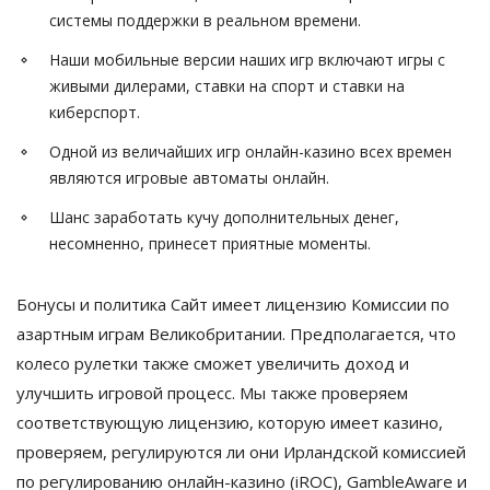
системы поддержки в реальном времени.
Наши мобильные версии наших игр включают игры с
живыми дилерами, ставки на спорт и ставки на
киберспорт.
Одной из величайших игр онлайн-казино всех времен
являются игровые автоматы онлайн.
Шанс заработать кучу дополнительных денег,
несомненно, принесет приятные моменты.
Бонусы и политика Сайт имеет лицензию Комиссии по
азартным играм Великобритании. Предполагается, что
колесо рулетки также сможет увеличить доход и
улучшить игровой процесс. Мы также проверяем
соответствующую лицензию, которую имеет казино,
проверяем, регулируются ли они Ирландской комиссией
по регулированию онлайн-казино (iROC), GambleAware и