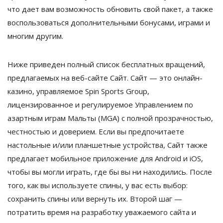
что дает вам возможность обновить свой пакет, а также
воспользоваться дополнительными бонусами, играми и
многим другим.
Ниже приведен полный список бесплатных вращений,
предлагаемых на веб-сайте Сайт. Сайт — это онлайн-
казино, управляемое Spin Sports Group,
лицензированное и регулируемое Управлением по
азартным играм Мальты (MGA) с полной прозрачностью,
честностью и доверием. Если вы предпочитаете
настольные и/или планшетные устройства, Сайт также
предлагает мобильное приложение для Android и iOS,
чтобы вы могли играть, где бы вы ни находились. После
того, как вы используете спины, у вас есть выбор:
сохранить спины или вернуть их. Второй шаг —
потратить время на разработку уважаемого сайта и