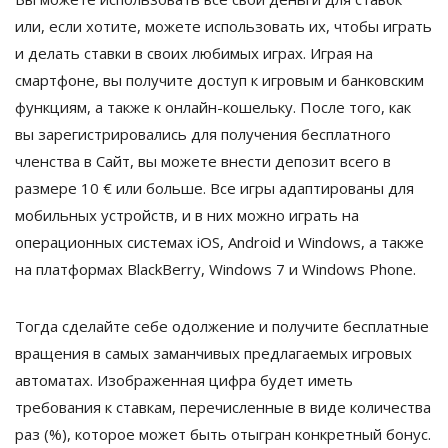
или, если хотите, можете использовать их, чтобы играть
и делать ставки в своих любимых играх. Играя на
смартфоне, вы получите доступ к игровым и банковским
функциям, а также к онлайн-кошельку. После того, как
вы зарегистрировались для получения бесплатного
членства в Сайт, вы можете внести депозит всего в
размере 10 € или больше. Все игры адаптированы для
мобильных устройств, и в них можно играть на
операционных системах iOS, Android и Windows, а также
на платформах BlackBerry, Windows 7 и Windows Phone.
Тогда сделайте себе одолжение и получите бесплатные
вращения в самых заманчивых предлагаемых игровых
автоматах. Изображенная цифра будет иметь
требования к ставкам, перечисленные в виде количества
раз (%), которое может быть отыгран конкретный бонус.