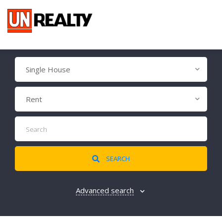
Single House
Rent
SEARCH
Advanced search