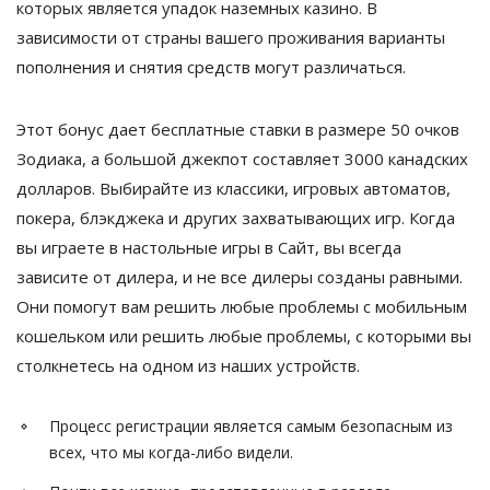
которых является упадок наземных казино. В
зависимости от страны вашего проживания варианты
пополнения и снятия средств могут различаться.
Этот бонус дает бесплатные ставки в размере 50 очков
Зодиака, а большой джекпот составляет 3000 канадских
долларов. Выбирайте из классики, игровых автоматов,
покера, блэкджека и других захватывающих игр. Когда
вы играете в настольные игры в Сайт, вы всегда
зависите от дилера, и не все дилеры созданы равными.
Они помогут вам решить любые проблемы с мобильным
кошельком или решить любые проблемы, с которыми вы
столкнетесь на одном из наших устройств.
Процесс регистрации является самым безопасным из
всех, что мы когда-либо видели.