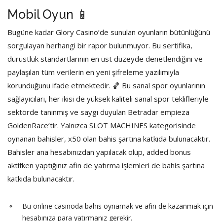
Mobil Oyun 📱
Bugüne kadar Glory Casino’de sunulan oyunların bütünlüğünü
sorgulayan herhangi bir rapor bulunmuyor. Bu sertifika,
dürüstlük standartlarının en üst düzeyde denetlendiğini ve
paylaşılan tüm verilerin en yeni şifreleme yazılımıyla
korunduğunu ifade etmektedir. 🏀 Bu sanal spor oyunlarının
sağlayıcıları, her ikisi de yüksek kaliteli sanal spor teklifleriyle
sektörde tanınmış ve saygı duyulan Betradar empieza
GoldenRace’tir. Yalnızca SLOT MACHINES kategorisinde
oynanan bahisler, x50 olan bahis şartına katkıda bulunacaktır.
Bahisler ana hesabınızdan yapılacak olup, added bonus
aktifken yaptığınız afin de yatırma işlemleri de bahis şartına
katkıda bulunacaktır.
Bu online casinoda bahis oynamak ve afin de kazanmak için
hesabınıza para yatırmanız gerekir.