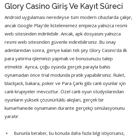
Glory Casino Giriş Ve Kayıt Süreci
Android uygulaması neredeyse tüm modern cihazlarda çalışır,
ancak Google Play’de listelenemez empieza yalnızca resmi
web sitesinden indirilebilir. Ancak, apk dosyasını yalnızca
resmi web sitesinden güvenle indirebilirsiniz. Bu onay
adımlarından sonra, geriye kalan tek şey Glory Casino’da ilk
para yatırma işleminizi yapmak ve bonusunuzu talep
etmektir. Ayrıca, çoğu oyunda gerçek parayla bahis
oynamadan önce trial modunda pratik yapabilirsiniz. Rulet,
blackjack, bakara, poker ve Para Çarkı gibi canlı oyunlar için
canlı krupiyeler mevcuttur. Özel canlı oyun stüdyolarından
oyunların yüksek çözünürlüklü akışları, gerçek bir
kumarhanede oynamanın durante gerçekçi simülasyonunu
yaratır.
Bununla beraber, bu konuda daha fazla bilgi istiyorsanız,