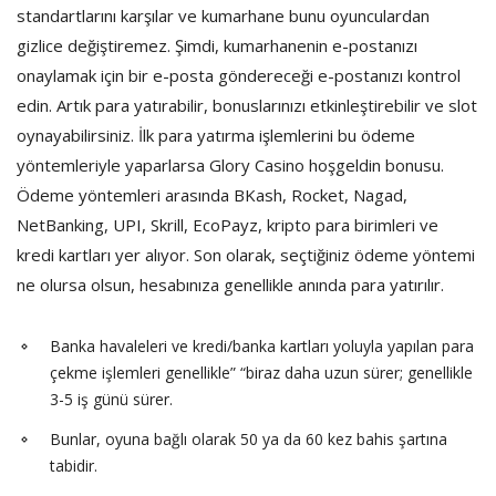
standartlarını karşılar ve kumarhane bunu oyunculardan
gizlice değiştiremez. Şimdi, kumarhanenin e-postanızı
onaylamak için bir e-posta göndereceği e-postanızı kontrol
edin. Artık para yatırabilir, bonuslarınızı etkinleştirebilir ve slot
oynayabilirsiniz. İlk para yatırma işlemlerini bu ödeme
yöntemleriyle yaparlarsa Glory Casino hoşgeldin bonusu.
Ödeme yöntemleri arasında BKash, Rocket, Nagad,
NetBanking, UPI, Skrill, EcoPayz, kripto para birimleri ve
kredi kartları yer alıyor. Son olarak, seçtiğiniz ödeme yöntemi
ne olursa olsun, hesabınıza genellikle anında para yatırılır.
Banka havaleleri ve kredi/banka kartları yoluyla yapılan para
çekme işlemleri genellikle” “biraz daha uzun sürer; genellikle
3-5 iş günü sürer.
Bunlar, oyuna bağlı olarak 50 ya da 60 kez bahis şartına
tabidir.