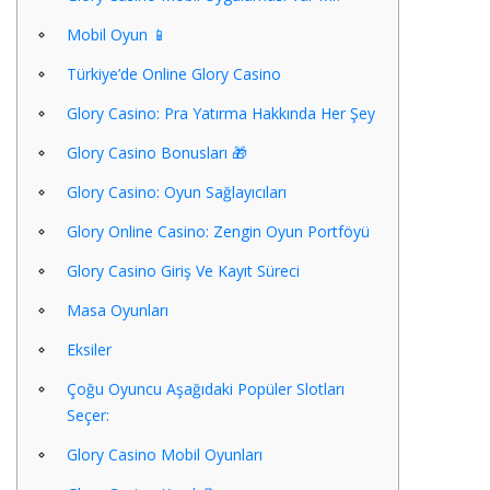
Mobil Oyun 📱
Türkiye’de Online Glory Casino
Glory Casino: Pra Yatırma Hakkında Her Şey
Glory Casino Bonusları 🎁
Glory Casino: Oyun Sağlayıcıları
Glory Online Casino: Zengin Oyun Portföyü
Glory Casino Giriş Ve Kayıt Süreci
Masa Oyunları
Eksiler
Çoğu Oyuncu Aşağıdaki Popüler Slotları
Seçer:
Glory Casino Mobil Oyunları