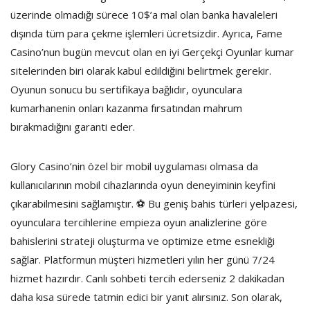
üzerinde olmadığı sürece 10$’a mal olan banka havaleleri
dışında tüm para çekme işlemleri ücretsizdir. Ayrıca, Fame
Casino’nun bugün mevcut olan en iyi Gerçekçi Oyunlar kumar
sitelerinden biri olarak kabul edildiğini belirtmek gerekir.
Oyunun sonucu bu sertifikaya bağlıdır, oyunculara
kumarhanenin onları kazanma fırsatından mahrum
bırakmadığını garanti eder.
Glory Casino’nin özel bir mobil uygulaması olmasa da
kullanıcılarının mobil cihazlarında oyun deneyiminin keyfini
çıkarabilmesini sağlamıştır. ⚽️ Bu geniş bahis türleri yelpazesi,
oyunculara tercihlerine empieza oyun analizlerine göre
bahislerini strateji oluşturma ve optimize etme esnekliği
sağlar. Platformun müşteri hizmetleri yılın her günü 7/24
hizmet hazırdır. Canlı sohbeti tercih ederseniz 2 dakikadan
daha kısa sürede tatmin edici bir yanıt alırsınız. Son olarak,