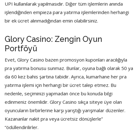
UPI kullanılarak yapılmasıdır. Diğer tüm işlemlerin anında
işlendiğinden empieza para yatırma işlemlerinden herhangi
bir ek ücret alınmadığından emin olabilirsiniz.
Glory Casino: Zengin Oyun
Portföyü
Evet, Glory Casino bazen promosyon kuponları aracılığıyla
pra yatırma bonusu sunmaz. Bunlar, oyuna bağlı olarak 50 ya
da 60 kez bahis şartına tabidir. Ayrıca, kumarhane her pra
yatırma işlemi için herhangi bir ücret talep etmez. Bu
nedenle, seçiminizi yapmadan önce bu konuda bilgi
edinmeniz önemlidir. Glory Casino sıkça siteye üye olan
oyuncuların birbirlerine karşı yarıştığı yarışmalar düzenler.
Kazananlar nakit pra veya ücretsiz dönüşlerle”
“ödüllendirilirler.