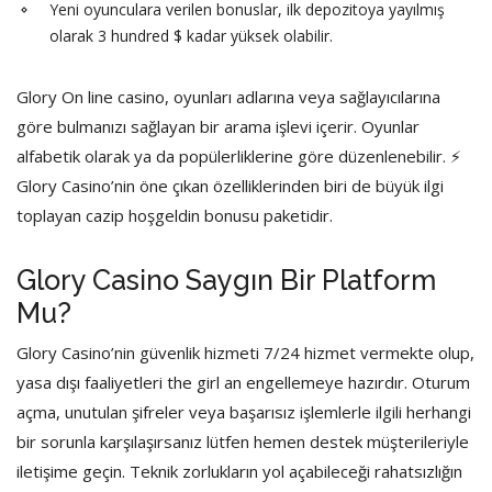
Yeni oyunculara verilen bonuslar, ilk depozitoya yayılmış
olarak 3 hundred $ kadar yüksek olabilir.
Glory On line casino, oyunları adlarına veya sağlayıcılarına
göre bulmanızı sağlayan bir arama işlevi içerir. Oyunlar
alfabetik olarak ya da popülerliklerine göre düzenlenebilir. ⚡️
Glory Casino’nin öne çıkan özelliklerinden biri de büyük ilgi
toplayan cazip hoşgeldin bonusu paketidir.
Glory Casino Saygın Bir Platform
Mu?
Glory Casino’nin güvenlik hizmeti 7/24 hizmet vermekte olup,
yasa dışı faaliyetleri the girl an engellemeye hazırdır. Oturum
açma, unutulan şifreler veya başarısız işlemlerle ilgili herhangi
bir sorunla karşılaşırsanız lütfen hemen destek müşterileriyle
iletişime geçin. Teknik zorlukların yol açabileceği rahatsızlığın