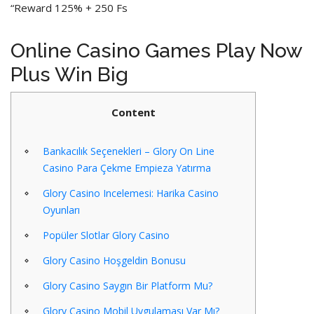
“Reward 125% + 250 Fs
Online Casino Games Play Now
Plus Win Big
Content
Bankacılık Seçenekleri – Glory On Line
Casino Para Çekme Empieza Yatırma
Glory Casino Incelemesi: Harika Casino
Oyunları
Popüler Slotlar Glory Casino
Glory Casino Hoşgeldin Bonusu
Glory Casino Saygın Bir Platform Mu?
Glory Casino Mobil Uygulaması Var Mı?