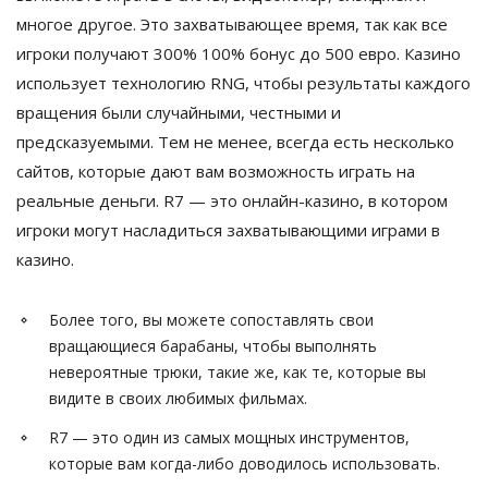
многое другое. Это захватывающее время, так как все
игроки получают 300% 100% бонус до 500 евро. Казино
использует технологию RNG, чтобы результаты каждого
вращения были случайными, честными и
предсказуемыми. Тем не менее, всегда есть несколько
сайтов, которые дают вам возможность играть на
реальные деньги. R7 — это онлайн-казино, в котором
игроки могут насладиться захватывающими играми в
казино.
Более того, вы можете сопоставлять свои
вращающиеся барабаны, чтобы выполнять
невероятные трюки, такие же, как те, которые вы
видите в своих любимых фильмах.
R7 — это один из самых мощных инструментов,
которые вам когда-либо доводилось использовать.