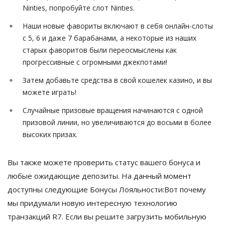
Ninties, попробуйте слот Ninties.
Наши новые фавориты включают в себя онлайн-слоты
с 5, 6 и даже 7 барабанами, а некоторые из наших
старых фаворитов были переосмыслены как
прогрессивные с огромными джекпотами!
Затем добавьте средства в свой кошелек казино, и вы
можете играть!
Случайные призовые вращения начинаются с одной
призовой линии, но увеличиваются до восьми в более
высоких призах.
Вы также можете проверить статус вашего бонуса и
любые ожидающие депозиты. На данный момент
доступны следующие Бонусы Лояльности:Вот почему
мы придумали новую интересную технологию
транзакций R7. Если вы решите загрузить мобильную