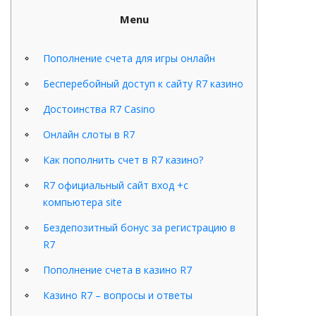
Menu
Пополнение счета для игры онлайн
Бесперебойный доступ к сайту R7 казино
Достоинства R7 Casino
Онлайн слоты в R7
Как пополнить счет в R7 казино?
R7 официальный сайт вход +с
компьютера site
Бездепозитный бонус за регистрацию в
R7
Пополнение счета в казино R7
Казино R7 – вопросы и ответы