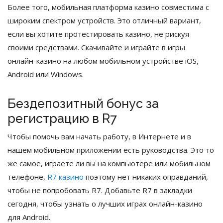
Более того, мобильная платформа казино совместима с
широким спектром устройств. Это отличный вариант,
если вы хотите протестировать казино, не рискуя
своими средствами. Скачивайте и играйте в игры
онлайн-казино на любом мобильном устройстве iOS,
Android или Windows.
Бездепозитный бонус за
регистрацию в R7
Чтобы помочь вам начать работу, в Интернете и в
нашем мобильном приложении есть руководства. Это то
же самое, играете ли вы на компьютере или мобильном
телефоне,
R7 казино
поэтому нет никаких оправданий,
чтобы не попробовать R7. Добавьте R7 в закладки
сегодня, чтобы узнать о лучших играх онлайн-казино
для Android.