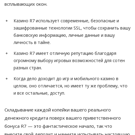
всплывающих окон.
Казино R7 использует современные, безопасные и
зашифрованные технологии SSL, чтобы сохранить вашу
банковскую информацию, личные данные и вашу
личность в тайне.
Казино R7 имеет отличную репутацию благодаря
огромному выбору игровых возможностей для сотен
разных стран.
Когда дело доходит до игр и мобильного казино в
целом, оно отличается, но имеет ту же проблему, что
и все остальные, доступ.
Складывание каждой копейки вашего реального
денежного кредита поверх вашего приветственного
бонуса R7 — это фантастическое начало, так что
внесите свой депозит и начните испытывать настоящую