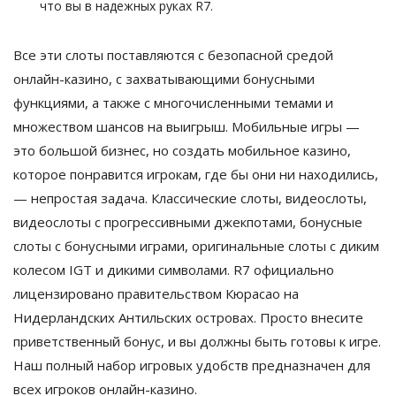
что вы в надежных руках R7.
Все эти слоты поставляются с безопасной средой
онлайн-казино, с захватывающими бонусными
функциями, а также с многочисленными темами и
множеством шансов на выигрыш. Мобильные игры —
это большой бизнес, но создать мобильное казино,
которое понравится игрокам, где бы они ни находились,
— непростая задача. Классические слоты, видеослоты,
видеослоты с прогрессивными джекпотами, бонусные
слоты с бонусными играми, оригинальные слоты с диким
колесом IGT и дикими символами. R7 официально
лицензировано правительством Кюрасао на
Нидерландских Антильских островах. Просто внесите
приветственный бонус, и вы должны быть готовы к игре.
Наш полный набор игровых удобств предназначен для
всех игроков онлайн-казино.