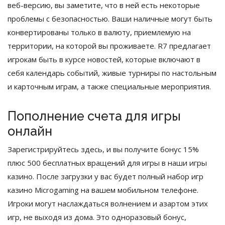
веб-версию, вы заметите, что в ней есть некоторые
проблемы с безопасностью. Ваши наличные могут быть
конвертированы только в валюту, приемлемую на
территории, на которой вы проживаете. R7 предлагает
игрокам быть в курсе новостей, которые включают в
себя календарь событий, живые турниры по настольным
и карточным играм, а также специальные мероприятия.
Пополнение счета для игры
онлайн
Зарегистрируйтесь здесь, и вы получите бонус 15%
плюс 500 бесплатных вращений для игры в наши игры
казино. После загрузки у вас будет полный набор игр
казино Microgaming на вашем мобильном телефоне.
Игроки могут наслаждаться волнением и азартом этих
игр, не выходя из дома. Это одноразовый бонус,