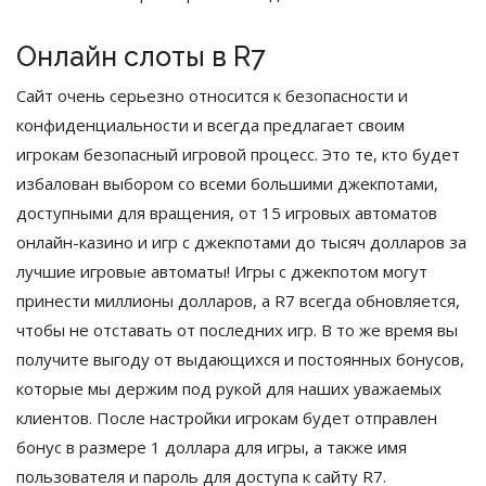
Онлайн слоты в R7
Сайт очень серьезно относится к безопасности и
конфиденциальности и всегда предлагает своим
игрокам безопасный игровой процесс. Это те, кто будет
избалован выбором со всеми большими джекпотами,
доступными для вращения, от 15 игровых автоматов
онлайн-казино и игр с джекпотами до тысяч долларов за
лучшие игровые автоматы! Игры с джекпотом могут
принести миллионы долларов, а R7 всегда обновляется,
чтобы не отставать от последних игр. В то же время вы
получите выгоду от выдающихся и постоянных бонусов,
которые мы держим под рукой для наших уважаемых
клиентов. После настройки игрокам будет отправлен
бонус в размере 1 доллара для игры, а также имя
пользователя и пароль для доступа к сайту R7.