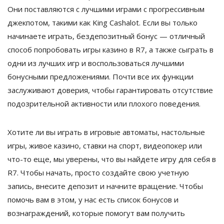
Они поставляются с лучшими играми с прогрессивным
джекпотом, такими как King Cashalot. Если вы только
начинаете играть, бездепозитный бонус — отличный
способ попробовать игры казино в R7, а также сыграть в
одни из лучших игр и воспользоваться лучшими
бонусными предложениями. Почти все их функции
заслуживают доверия, чтобы гарантировать отсутствие
подозрительной активности или плохого поведения.
Хотите ли вы играть в игровые автоматы, настольные
игры, живое казино, ставки на спорт, видеопокер или
что-то еще, мы уверены, что вы найдете игру для себя в
R7. Чтобы начать, просто создайте свою учетную
запись, внесите депозит и начните вращение. Чтобы
помочь вам в этом, у нас есть список бонусов и
вознаграждений, которые помогут вам получить