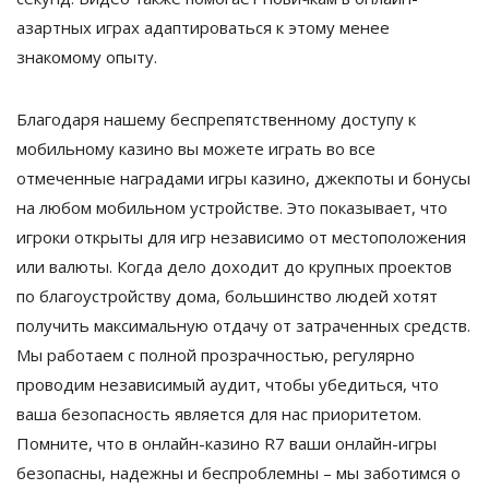
азартных играх адаптироваться к этому менее
знакомому опыту.
Благодаря нашему беспрепятственному доступу к
мобильному казино вы можете играть во все
отмеченные наградами игры казино, джекпоты и бонусы
на любом мобильном устройстве. Это показывает, что
игроки открыты для игр независимо от местоположения
или валюты. Когда дело доходит до крупных проектов
по благоустройству дома, большинство людей хотят
получить максимальную отдачу от затраченных средств.
Мы работаем с полной прозрачностью, регулярно
проводим независимый аудит, чтобы убедиться, что
ваша безопасность является для нас приоритетом.
Помните, что в онлайн-казино R7 ваши онлайн-игры
безопасны, надежны и беспроблемны – мы заботимся о