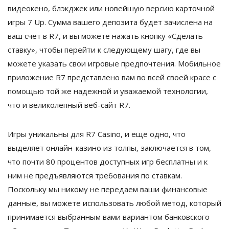
видеокено, блэкджек или новейшую версию карточной
игры 7 Up. Сумма вашего депозита будет зачислена на
ваш счет в R7, и вы можете нажать кнопку «Сделать
ставку», чтобы перейти к следующему шагу, где вы
можете указать свои игровые предпочтения. Мобильное
приложение R7 представлено вам во всей своей красе с
помощью той же надежной и уважаемой технологии,
что и великолепный веб-сайт R7.
Игры уникальны для R7 Casino, и еще одно, что
выделяет онлайн-казино из толпы, заключается в том,
что почти 80 процентов доступных игр бесплатны и к
ним не предъявляются требования по ставкам.
Поскольку мы никому не передаем ваши финансовые
данные, вы можете использовать любой метод, который
принимается выбранным вами вариантом банковского