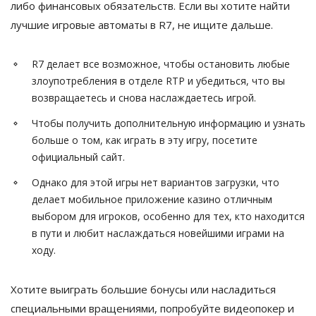
либо финансовых обязательств. Если вы хотите найти
лучшие игровые автоматы в R7, не ищите дальше.
R7 делает все возможное, чтобы остановить любые
злоупотребления в отделе RTP и убедиться, что вы
возвращаетесь и снова наслаждаетесь игрой.
Чтобы получить дополнительную информацию и узнать
больше о том, как играть в эту игру, посетите
официальный сайт.
Однако для этой игры нет вариантов загрузки, что
делает мобильное приложение казино отличным
выбором для игроков, особенно для тех, кто находится
в пути и любит наслаждаться новейшими играми на
ходу.
Хотите выиграть большие бонусы или насладиться
специальными вращениями, попробуйте видеопокер и