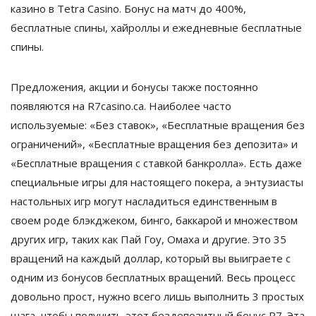
казино в Tetra Casino. Бонус на матч до 400%,
бесплатные спины, хайроллы и ежедневные бесплатные
спины.
Предложения, акции и бонусы также постоянно
появляются на R7casino.ca. Наиболее часто
используемые: «Без ставок», «Бесплатные вращения без
ограничений», «Бесплатные вращения без депозита» и
«Бесплатные вращения с ставкой банкролла». Есть даже
специальные игры для настоящего покера, а энтузиасты
настольных игр могут насладиться единственным в
своем роде блэкджеком, бинго, баккарой и множеством
других игр, таких как Пай Гоу, Омаха и другие. Это 35
вращений на каждый доллар, который вы выиграете с
одним из бонусов бесплатных вращений. Весь процесс
довольно прост, нужно всего лишь выполнить 3 простых
шага, чтобы получить этот бездепозитный бонус R7. Эта