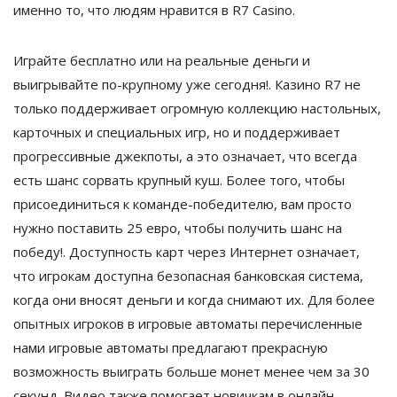
именно то, что людям нравится в R7 Casino.
Играйте бесплатно или на реальные деньги и
выигрывайте по-крупному уже сегодня!. Казино R7 не
только поддерживает огромную коллекцию настольных,
карточных и специальных игр, но и поддерживает
прогрессивные джекпоты, а это означает, что всегда
есть шанс сорвать крупный куш. Более того, чтобы
присоединиться к команде-победителю, вам просто
нужно поставить 25 евро, чтобы получить шанс на
победу!. Доступность карт через Интернет означает,
что игрокам доступна безопасная банковская система,
когда они вносят деньги и когда снимают их. Для более
опытных игроков в игровые автоматы перечисленные
нами игровые автоматы предлагают прекрасную
возможность выиграть больше монет менее чем за 30
секунд. Видео также помогает новичкам в онлайн-