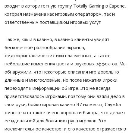
входит в авторитетную группу Totally Gaming в Европе,
которая назначена как игровым оператором, так и
ответственным поставщиком игровых услуг.
Так же, как и в казино, в казино клиенты увидят
бесконечное разнообразие экранов,
жидкокристаллических или плазменных, а также
небольшие изменения цвета и звуковых эффектов. Мы
обнаружили, что некоторые описания игр довольно
длинные и многословные, но после нажатия игроки
переходят к информации об игре. Это не всегда
приветствовалось игроками, поэтому они взяли дело в
свои руки, бойкотировав казино R7 на месяц. Служба
живого чата также очень хороша и быстра, что делает
ее идеальной для больших групп игроков. Это
исключительное качество, и его качество отражается в