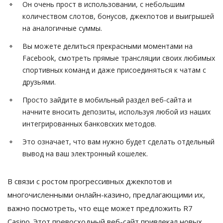
Он очень прост в использовании, с небольшим
количеством слотов, бонусов, джекпотов и выигрышей
на аналогичные суммы.
Вы можете делиться прекрасными моментами на
Facebook, смотреть прямые трансляции своих любимых
спортивных команд и даже присоединяться к чатам с
друзьями.
Просто зайдите в мобильный раздел веб-сайта и
начните вносить депозиты, используя любой из наших
интегрированных банковских методов.
Это означает, что вам нужно будет сделать отдельный
вывод на ваш электронный кошелек.
В связи с ростом прогрессивных джекпотов и
многочисленными онлайн-казино, предлагающими их,
важно посмотреть, что еще может предложить R7
Casino. Этот превосходный веб-сайт привлекал новых