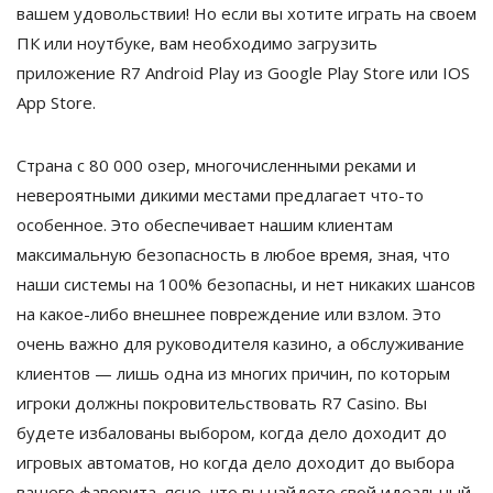
вашем удовольствии! Но если вы хотите играть на своем
ПК или ноутбуке, вам необходимо загрузить
приложение R7 Android Play из Google Play Store или IOS
App Store.
Страна с 80 000 озер, многочисленными реками и
невероятными дикими местами предлагает что-то
особенное. Это обеспечивает нашим клиентам
максимальную безопасность в любое время, зная, что
наши системы на 100% безопасны, и нет никаких шансов
на какое-либо внешнее повреждение или взлом. Это
очень важно для руководителя казино, а обслуживание
клиентов — лишь одна из многих причин, по которым
игроки должны покровительствовать R7 Casino. Вы
будете избалованы выбором, когда дело доходит до
игровых автоматов, но когда дело доходит до выбора
вашего фаворита, ясно, что вы найдете свой идеальный