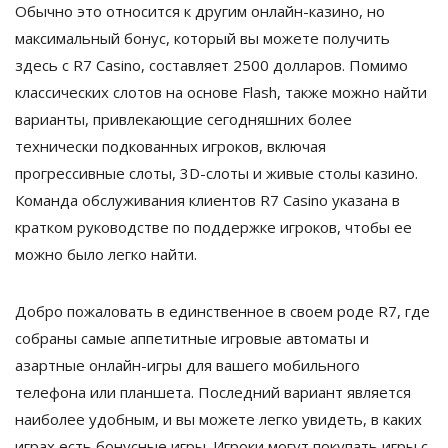
Обычно это относится к другим онлайн-казино, но
максимальный бонус, который вы можете получить
здесь с R7 Casino, составляет 2500 долларов. Помимо
классических слотов на основе Flash, также можно найти
варианты, привлекающие сегодняшних более
технически подкованных игроков, включая
прогрессивные слоты, 3D-слоты и живые столы казино.
Команда обслуживания клиентов R7 Casino указана в
кратком руководстве по поддержке игроков, чтобы ее
можно было легко найти.
Добро пожаловать в единственное в своем роде R7, где
собраны самые аппетитные игровые автоматы и
азартные онлайн-игры для вашего мобильного
телефона или планшета. Последний вариант является
наиболее удобным, и вы можете легко увидеть, в каких
играх есть бонусные игры. Игроки могут покупать игры с