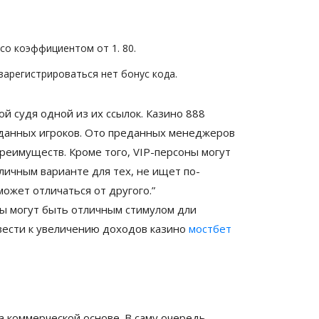
со коэффициентом от 1. 80.
зарегистрироваться нет бонус кода.
ой судя одной из их ссылок. Казино 888
реданных игроков. Ото преданных менеджеров
преимуществ. Кроме того, VIP-персоны могут
личным варианте для тех, не ищет по-
ожет отличаться от другого.”
сы могут быть отличным стимулом дли
ивести к увеличению доходов казино
мостбет
 коммерческой основе. В саму очередь,