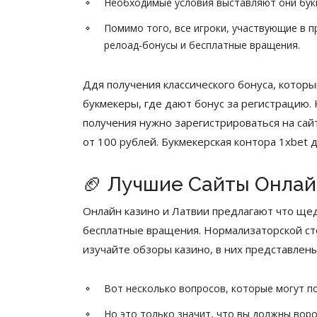
Необходимые условия выставляют они букм
Помимо того, все игроки, участвующие в п
релоад-бонусы и бесплатные вращения.
Ддя получения классического бонуса, котор
букмекеры, где дают бонус за регистрацию.
получения нужно зарегистрироваться на сайт
от 100 рублей. Букмекерская контора 1xbet
🏈 Лучшие Сайты Онлай
Онлайн казино и Латвии предлагают что ще
бесплатные вращения. Нормализаторской сто
изучайте обзоры казино, в них представлен
Вот несколько вопросов, которые могут по
Но это только значит, что вы должны воро