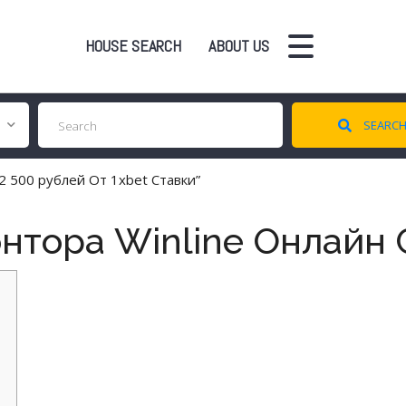
HOUSE SEARCH
ABOUT US
SEARC
2 500 рублей От 1xbet Ставки”
нтора Winline Онлайн 