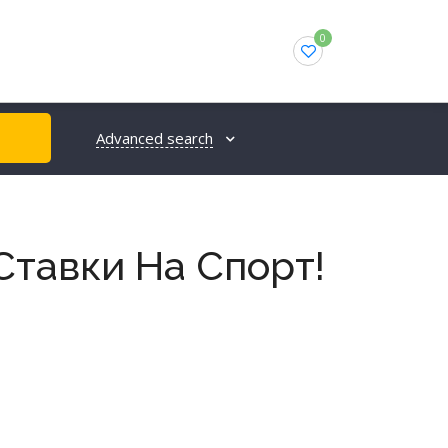
0
Advanced search
H
Ставки На Спорт!