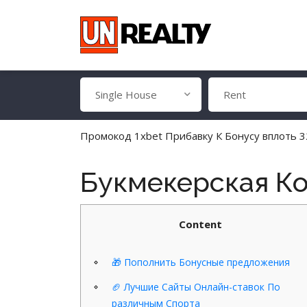
Single House
Rent
Промокод 1xbet Прибавку К Бонусу вплоть 3
Букмекерская Ко
Content
🎁 Пополнить Бонусные предложения
🏈 Лучшие Сайты Онлайн-ставок По
различным Спорта