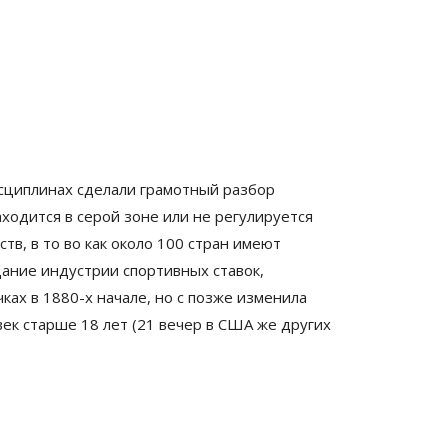
сциплинах сделали грамотный разбор
аходится в серой зоне или не регулируется
ств, в то во как около 100 стран имеют
ание индустрии спортивных ставок,
ках в 1880-х начале, но с позже изменила
овек старше 18 лет (21 вечер в США же других