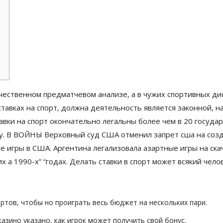
чественном предматчевом анализе, а в чужих спортивных ди
тавках на спорт, должна деятельность является законной, н
тавки на спорт окончательно легальны более чем в 20 государ
му. В ВОЙНЫ Верховный суд США отменил запрет сша на созд
 игры в США. Аргентина легализовала азартные игры на скач
 их а 1990-х” “годах. Делать ставки в спорт может всякий чел
ртов, чтобы но проиграть весь бюджет на нескольких пари.
азино указано, как игрок может получить свой бонус.