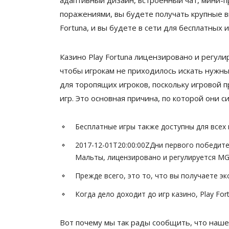
адаптивный дизайн, встроенный чат, мини-п
поражениями, вы будете получать крупные в
Fortuna, и вы будете в сети для бесплатных 
Казино Play Fortuna лицензировано и регули
чтобы игрокам не приходилось искать нужны
для торопящих игроков, поскольку игровой п
игр. Это основная причина, по которой они 
Бесплатные игры также доступны для всех 
2017-12-01T20:00:00ZДни первого победите
Мальты, лицензировано и регулируется MG
Прежде всего, это то, что вы получаете э
Когда дело доходит до игр казино, Play Fo
Вот почему мы так рады сообщить, что наш