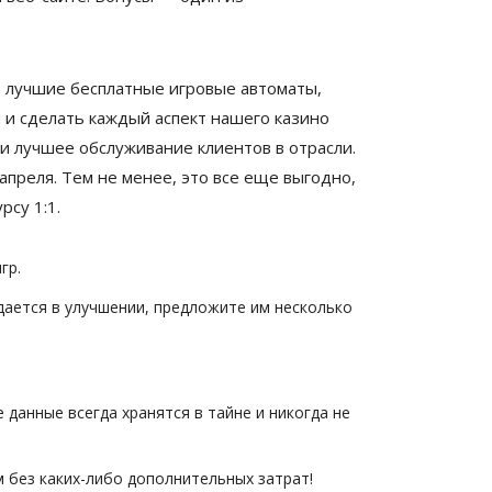
ет лучшие бесплатные игровые автоматы,
я и сделать каждый аспект нашего казино
 и лучшее обслуживание клиентов в отрасли.
апреля. Тем не менее, это все еще выгодно,
рсу 1:1.
гр.
дается в улучшении, предложите им несколько
 данные всегда хранятся в тайне и никогда не
м без каких-либо дополнительных затрат!