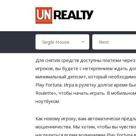
Single House
Rent
Для снятия средств доступны платежи через N
игроков, вы будете с нетерпением ждать до
минимальный депозит, который необходимо в
Play Fortuna. Игра в рулетку долгое время б
Roulette», чтобы начать играть. В мобильно
ноутбуком.
Как новому игроку, вам автоматически пред
мошенничества. Мы хотим, чтобы вы чувствова
насладиться всеми волнениями Play Fortuna в