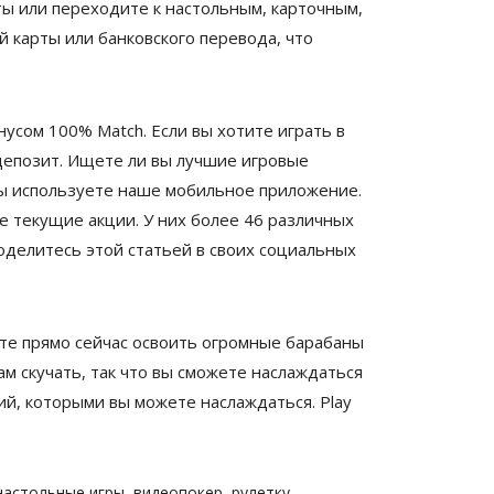
ты или переходите к настольным, карточным,
 карты или банковского перевода, что
усом 100% Match. Если вы хотите играть в
 депозит. Ищете ли вы лучшие игровые
 вы используете наше мобильное приложение.
е текущие акции. У них более 46 различных
поделитесь этой статьей в своих социальных
ете прямо сейчас освоить огромные барабаны
ам скучать, так что вы сможете наслаждаться
ий, которыми вы можете наслаждаться. Play
настольные игры, видеопокер, рулетку,