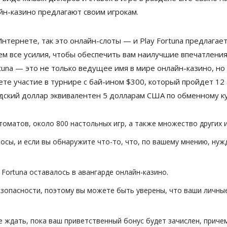
н-казино предлагают своим игрокам.
в Интернете, так это онлайн-слоты — и Play Fortuna предлага
аем все усилия, чтобы обеспечить вам наилучшие впечатлени
una — это не только ведущее имя в мире онлайн-казино, но
те участие в турнире с бай-ином $300, который пройдет 12 
адский доллар эквивалентен 5 долларам США по обменному ку
томатов, около 800 настольных игр, а также множество других и
осы, и если вы обнаружите что-то, что, по вашему мнению, нуж
 Fortuna оставалось в авангарде онлайн-казино.
безопасности, поэтому вы можете быть уверены, что ваши личные
е ждать, пока ваш приветственный бонус будет зачислен, приче