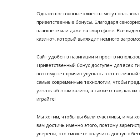
Однако постоянные клиенты могут пользова
приветственные бонусы. Благодаря сенсорно
планшете или даже на смартфоне. Все видео
казино», который выглядит немного загромож
Сайт удобен в навигации и прост в использ
Приветственный бонус доступен для всех тип
поэтому нет причин упускать этот отличный 
самые современные технологии, чтобы пред
узнать об этом казино, а также о том, как 
играйте!
Мы хотим, чтобы вы были счастливы, и мы х
вам достичь именно этого, поэтому зарегис
уверены, что сможете получить доступ к бес