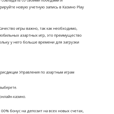
 совладать со своими победами и
рируйте новую учетную запись в Казино Play
ачество игры важно, так как необходимо,
 мобильных азартных игр, это преимущество
ольку у него больше времени для загрузки
 юрисдикции Управления по азартным играм
 выберете.
онлайн-казино.
0% бонус на депозит на всех новых счетах,