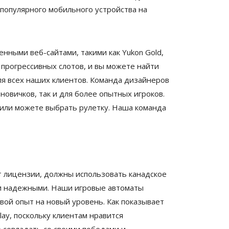
 популярного мобильного устройства на
енными веб-сайтами, такими как Yukon Gold,
 прогрессивных слотов, и вы можете найти
для всех наших клиентов. Команда дизайнеров
новичков, так и для более опытных игроков.
 или можете выбрать рулетку. Наша команда
ет лицензии, должны использовать канадское
и и надежными. Наши игровые автоматы
ой опыт на новый уровень. Как показывает
Play, поскольку клиентам нравится