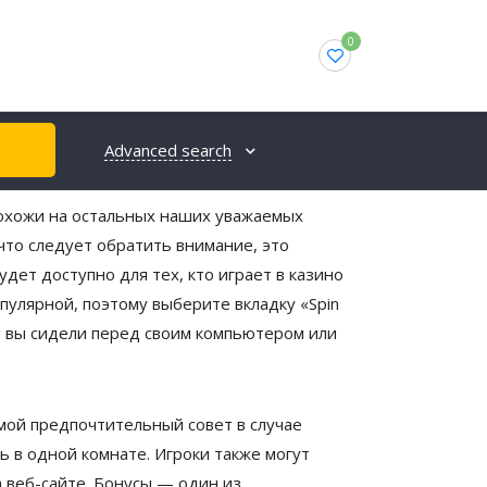
0
Advanced search
H
ы похожи на остальных наших уважаемых
что следует обратить внимание, это
ет доступно для тех, кто играет в казино
опулярной, поэтому выберите вкладку «Spin
 бы вы сидели перед своим компьютером или
мой предпочтительный совет в случае
сь в одной комнате. Игроки также могут
на веб-сайте. Бонусы — один из