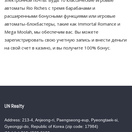
электронной почты. Будь то классические игровые
автоматы Rio Riches с тремя барабанами и
расширенными бонусными функциями или игровые
автоматы-блокбастеры, такие как Immortal Romance и
Mega Moolah, мы обеспечим вас. Вы можете
зарегистрировать свою учетную запись и внести деньги
на свой счет в казино, и вы получите 100% бонус.
UN Realty
Address: 213-4, Anjeong-ri, Paengseong-eup, Pyeongtaek-si,
Gyeonggi-do, Republic of Korea (zip code: 17984)