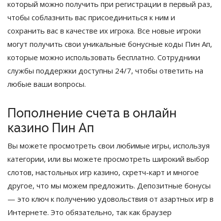
который можно получить при регистрации в первый раз,
чтобы соблазнить вас присоединиться к ним и
сохранить вас в качестве их игрока. Все новые игроки
могут получить свои уникальные бонусные коды Пин Ап,
которые можно использовать бесплатно. Сотрудники
службы поддержки доступны 24/7, чтобы ответить на
любые ваши вопросы.
Пополнение счета в онлайн
казино Пин Ап
Вы можете просмотреть свои любимые игры, используя
категории, или вы можете просмотреть широкий выбор
слотов, настольных игр казино, скретч-карт и многое
другое, что мы можем предложить. Депозитные бонусы
— это ключ к получению удовольствия от азартных игр в
Интернете. Это обязательно, так как браузер