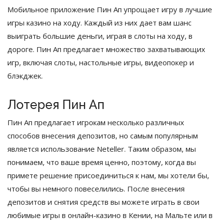
Мобильное приложение Пин Ап упрощает игру в лучшие
игры казино на ходу. Каждый из них дает вам шанс
выиграть большие деньги, играя в слоты на ходу, в
дороге. Пин Ап предлагает множество захватывающих
игр, включая слоты, настольные игры, видеопокер и
блэкджек.
Лотерея Пин Ап
Пин Ап предлагает игрокам несколько различных
способов внесения депозитов, но самым популярным
является использование Neteller. Таким образом, мы
понимаем, что ваше время ценно, поэтому, когда вы
примете решение присоединиться к нам, мы хотели бы,
чтобы вы немного повеселились. После внесения
депозитов и снятия средств вы можете играть в свои
любимые игры в онлайн-казино в Кении, на Мальте или в