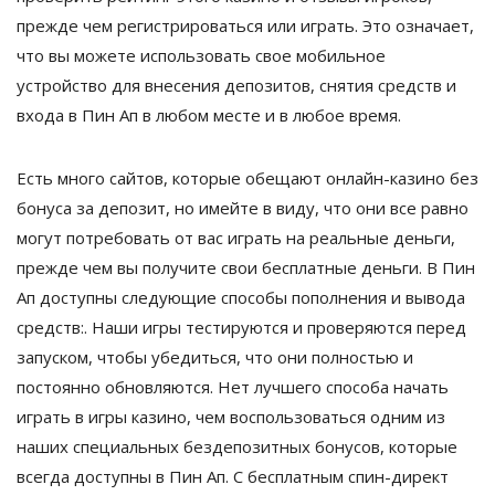
прежде чем регистрироваться или играть. Это означает,
что вы можете использовать свое мобильное
устройство для внесения депозитов, снятия средств и
входа в Пин Ап в любом месте и в любое время.
Есть много сайтов, которые обещают онлайн-казино без
бонуса за депозит, но имейте в виду, что они все равно
могут потребовать от вас играть на реальные деньги,
прежде чем вы получите свои бесплатные деньги. В Пин
Ап доступны следующие способы пополнения и вывода
средств:. Наши игры тестируются и проверяются перед
запуском, чтобы убедиться, что они полностью и
постоянно обновляются. Нет лучшего способа начать
играть в игры казино, чем воспользоваться одним из
наших специальных бездепозитных бонусов, которые
всегда доступны в Пин Ап. С бесплатным спин-директ