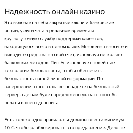
Надежность онлайн казино
Это включает в себя закрытые ключи и банковские
опции, услуги чата в реальном времени и
круглосуточную службу поддержки клиентов,
находящуюся всего в одном клике. Мгновенно вносите и
выводите средства на свой счет, используя несколько
банковских методов. Пин Ап использует новейшие
технологии безопасности, чтобы обеспечить
безопасность вашей личной информации. По
завершении этого этапа вы попадете на безопасный
сервер, где вам будет предложено указать способы
оплаты вашего депозита.
Есть только одно правило: вы должны внести минимум
10 €, чтобы разблокировать это предложение. Дело не