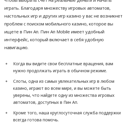
чтобы выбрать счет на реальные деньги и начать
играть. Благодаря множеству игровых автоматов,
настольных игр и других игр казино у вас не возникнет
проблем с поиском мобильного казино, которое вы
ищете в Пин Ап. Пин Ап Mobile имеет удобный
интерфейс, который включает в себя удобную
навигацию.
Когда вы видите свои бесплатные вращения, вам
нужно продолжать играть в обычном режиме.
Слоты, одна из самых увлекательных игр в любом
казино, играют во всем мире, и вы можете быть
уверены, что найдете одну из множества игровых
автоматов, доступных в Пин Ап.
Кроме того, наша круглосуточная служба поддержки
всегда готова помочь.