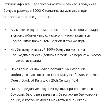
Южной Африке. Зарегистрируйтесь сейчас и получите
бонус в размере 1000 € наличными для игры при
внесении первого депозита.
Вы можете одновременно выполнять несколько задач
в своих любимых играх казино или наслаждаться
несколькими вариантами одной и той же игры.
Чтобы получить свой 100% бонус на матч, им
необходимо внести депозит в течение первых 48 часов
после регистрации.
Некоторые из наиболее популярных названий
мобильных слотов включают: Nutty Professor, Gonzo’s
Quest, Book of Ra и слот 20th Century Fox!
Пин Ап предлагает одни из лучших приветственных
бонусов, быстрые выплаты и безопасные банковские
опции, о которых может мечтать любой игрок.