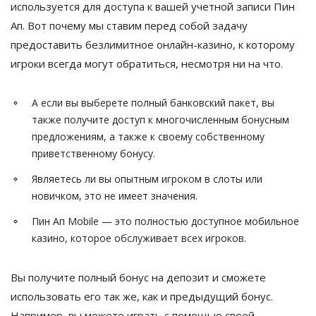
используется для доступа к вашей учетной записи Пин
Ап. Вот почему мы ставим перед собой задачу
предоставить безлимитное онлайн-казино, к которому
игроки всегда могут обратиться, несмотря ни на что.
А если вы выберете полный банковский пакет, вы
также получите доступ к многочисленным бонусным
предложениям, а также к своему собственному
приветственному бонусу.
Являетесь ли вы опытным игроком в слоты или
новичком, это не имеет значения.
Пин Ап Mobile — это полностью доступное мобильное
казино, которое обслуживает всех игроков.
Вы получите полный бонус на депозит и сможете
использовать его так же, как и предыдущий бонус.
Например, вы можете играть с помощью своей