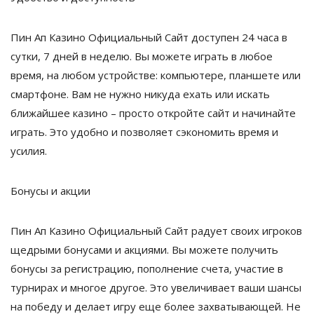
Пин Ап Казино Официальный Сайт доступен 24 часа в
сутки, 7 дней в неделю. Вы можете играть в любое
время, на любом устройстве: компьютере, планшете или
смартфоне. Вам не нужно никуда ехать или искать
ближайшее казино – просто откройте сайт и начинайте
играть. Это удобно и позволяет сэкономить время и
усилия.
Бонусы и акции
Пин Ап Казино Официальный Сайт радует своих игроков
щедрыми бонусами и акциями. Вы можете получить
бонусы за регистрацию, пополнение счета, участие в
турнирах и многое другое. Это увеличивает ваши шансы
на победу и делает игру еще более захватывающей. Не