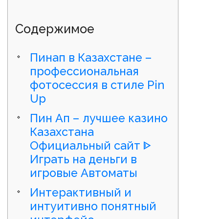
Содержимое
Пинап в Казахстане –
профессиональная
фотосессия в стиле Pin
Up
Пин Ап – лучшее казино
Казахстана
Официальный сайт ᐈ
Играть на деньги в
игровые Автоматы
Интерактивный и
интуитивно понятный