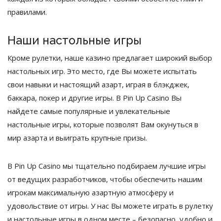
правилами.
Наши настольные игры
Кроме рулетки, нашe казино предлагает широкий выбор
настольных игр. Это место, где Вы можете испытать
свои навыки и настоящий азарт, играя в блэкджек,
баккара, покер и другие игры. В Pin Up Casino Вы
найдете самые популярные и увлекательные
настольные игры, которые позволят Вам окунуться в
мир азарта и выиграть крупные призы.
В Pin Up Casino мы тщательно подбираем лучшие игры
от ведущих разработчиков, чтобы обеспечить нашим
игрокам максимальную азартную атмосферу и
удовольствие от игры. У нас Вы можете играть в рулетку
и настольные игры в одном месте – безопасно, удобно и