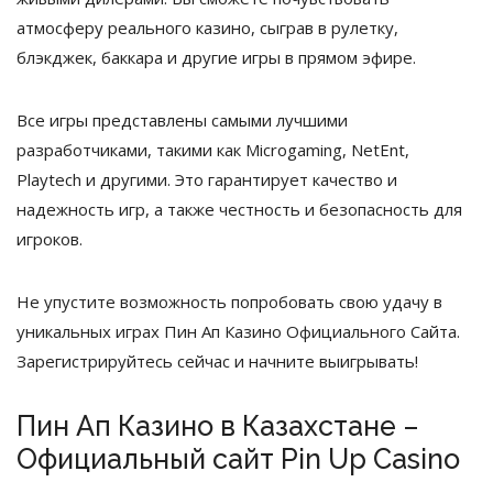
атмосферу реального казино, сыграв в рулетку,
блэкджек, баккара и другие игры в прямом эфире.
Все игры представлены самыми лучшими
разработчиками, такими как Microgaming, NetEnt,
Playtech и другими. Это гарантирует качество и
надежность игр, а также честность и безопасность для
игроков.
Не упустите возможность попробовать свою удачу в
уникальных играх Пин Ап Казино Официального Сайта.
Зарегистрируйтесь сейчас и начните выигрывать!
Пин Ап Казино в Казахстане –
Официальный сайт Pin Up Casino