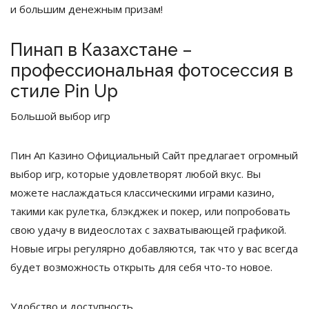
и большим денежным призам!
Пинап в Казахстане –
профессиональная фотосессия в
стиле Pin Up
Большой выбор игр
Пин Ап Казино Официальный Сайт предлагает огромный
выбор игр, которые удовлетворят любой вкус. Вы
можете наслаждаться классическими играми казино,
такими как рулетка, блэкджек и покер, или попробовать
свою удачу в видеослотах с захватывающей графикой.
Новые игры регулярно добавляются, так что у вас всегда
будет возможность открыть для себя что-то новое.
Удобство и доступность