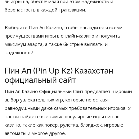
выигрыша, обеспечивая при этом надежность и
безопасность в каждой транзакции.
Выберите Пин Ап Казино, чтобы насладиться всеми
преимуществами игры в онлайн-казино и получить
максимум азарта, а также быстрые выплаты и
надежность!
Пин Ап (Pin Up Kz) Казахстан
официальный сайт
Пин Ап Казино Официальный Сайт предлагает широкий
выбор увлекательных игр, которые не оставят
равнодушными даже самых требовательных игроков. У
нас вы найдете все самые популярные игры пин ап
казино, такие как покер, рулетка, блэкджек, игровые
автоматы и многое другое.