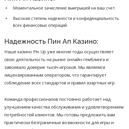
Моментальное зачисление выигрышей на ваш счет.
Высокая степень надежности и конфиденциальность
всех финансовых операций.
Надежность Пин Ап Казино:
Наше казино Pin Up уже многие годы осуществляет
свою деятельность на рынке онлайн-гемблинга и
завоевало доверие тысяч игроков. Мы являемся
лицензированным оператором, что гарантирует
соблюдение всех стандартов и правил азартных игр.
Команда профессионалов постоянно работает над
улучшением качества обслуживания и удовлетворением
потребностей клиентов. Мы готовы предложить вам
практически безграничные возможности для игры и