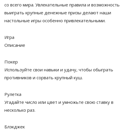
со всего мира. Увлекательные правила и возможность
выиграть крупные денежные призы делают наши
настольные игры особенно привлекательными.
Игра
Описание
Покер
Используйте свои навыки и удачу, чтобы обыграть
противников и сорвать крупный куш.
Рулетка
Угадайте число или цвет и умножьте свою ставку в
несколько раз.
Блэкджек