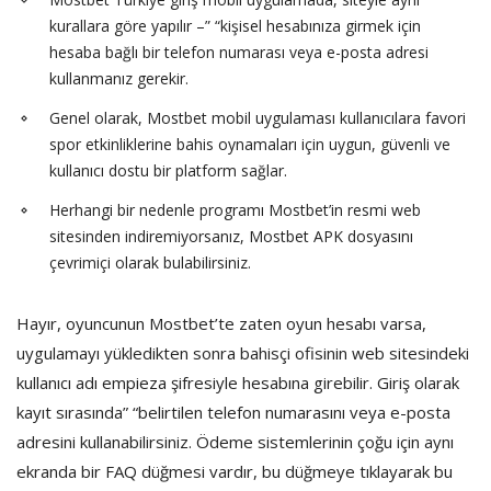
kurallara göre yapılır –” “kişisel hesabınıza girmek için
hesaba bağlı bir telefon numarası veya e-posta adresi
kullanmanız gerekir.
Genel olarak, Mostbet mobil uygulaması kullanıcılara favori
spor etkinliklerine bahis oynamaları için uygun, güvenli ve
kullanıcı dostu bir platform sağlar.
Herhangi bir nedenle programı Mostbet’in resmi web
sitesinden indiremiyorsanız, Mostbet APK dosyasını
çevrimiçi olarak bulabilirsiniz.
Hayır, oyuncunun Mostbet’te zaten oyun hesabı varsa,
uygulamayı yükledikten sonra bahisçi ofisinin web sitesindeki
kullanıcı adı empieza şifresiyle hesabına girebilir. Giriş olarak
kayıt sırasında” “belirtilen telefon numarasını veya e-posta
adresini kullanabilirsiniz. Ödeme sistemlerinin çoğu için aynı
ekranda bir FAQ düğmesi vardır, bu düğmeye tıklayarak bu