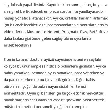
kaydolarak yapabilirsiniz. Kaydolduktan sonra, süreç boyunca
sizing rehberlik edecek empieza sorularınızı yanıtlayacak bir
hesap yöneticisi atanacaktır. Ayrıca, ortaklar kârlarını artırmak
için kullanabilecekleri özel promosyonlara ve bonuslara erişim
elde ederler. Mostbet’te Netent, Pragmatic Play, BetSoft ve
daha fazlası gibi önde gelen sağlayıcıların oyunlarına
erişebileceksiniz.
Sitenin kullanıcı dostu arayüzü sayesinde istenilen sayfalar
kolayca bulunur empieza hızlıca o bölümlere gidilebilir. Ayrıca
bahis yaparken, casinoda oyun oynarken, para yatırırken ya
da para çekerken de bu işlevsellik görülür. Diğer bahis
bürolarının çoğunda bulunmayan disiplinler temsil
edilmektedir. Oyun içi bahisler için birçok etkinlik mevcuttur,
büyük maçların canlı yayınları vardır.” “[newline]Mostbet’teki
müşteri hizmetleri personeli iyi eğitimlidir empieza