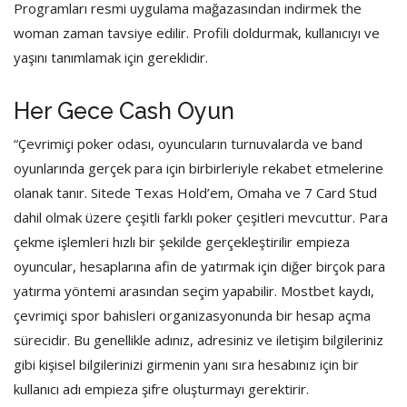
Programları resmi uygulama mağazasından indirmek the
woman zaman tavsiye edilir. Profili doldurmak, kullanıcıyı ve
yaşını tanımlamak için gereklidir.
Her Gece Cash Oyun
“Çevrimiçi poker odası, oyuncuların turnuvalarda ve band
oyunlarında gerçek para için birbirleriyle rekabet etmelerine
olanak tanır. Sitede Texas Hold’em, Omaha ve 7 Card Stud
dahil olmak üzere çeşitli farklı poker çeşitleri mevcuttur. Para
çekme işlemleri hızlı bir şekilde gerçekleştirilir empieza
oyuncular, hesaplarına afin de yatırmak için diğer birçok para
yatırma yöntemi arasından seçim yapabilir. Mostbet kaydı,
çevrimiçi spor bahisleri organizasyonunda bir hesap açma
sürecidir. Bu genellikle adınız, adresiniz ve iletişim bilgileriniz
gibi kişisel bilgilerinizi girmenin yanı sıra hesabınız için bir
kullanıcı adı empieza şifre oluşturmayı gerektirir.