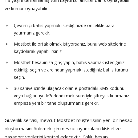
18 yaşını tamamlamış tüm kayıtlı kullanıcılar bahis oynayabilir
ve kumar oynayabilir.
Çevrimiçi bahis yapmak istediğinizde öncelikle para
yatırmanız gerekir.
Mostbet ile ortak olmak istiyorsanız, bunu web sitelerine
kaydolarak yapabilirsiniz.
Mostbet hesabınıza giriş yapın, bahis yapmak istediğiniz
etkinliği seçin ve ardından yapmak istediğiniz bahis türünü
seçin.
30 saniye içinde ulaşacak olan e-postadaki SMS kodunu
veya bağlantıyı de?erlendirmek suretiyle şifreyi sıfırlamanız
empieza yeni bir tane oluşturmanız gerekir.
Güvenlik servisi, mevcut Mostbet müşterisinin yeni bir hesap
oluşturmasını önlemek için mevcut oyuncuların kişisel ve
pasaport verilerini kontrol edecektir. Çoklu hesap,