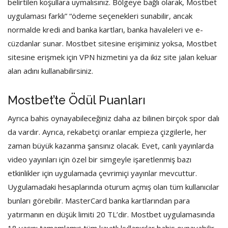
belirtilen koşullara uymalısınız. Bölgeye bağlı olarak, Mostbet
uygulaması farklı” “ödeme seçenekleri sunabilir, ancak
normalde kredi and banka kartları, banka havaleleri ve e-
cüzdanlar sunar. Mostbet sitesine erişiminiz yoksa, Mostbet
sitesine erişmek için VPN hizmetini ya da ikiz site jalan keluar
alan adını kullanabilirsiniz.
Mostbet’te Ödül Puanları
Ayrıca bahis oynayabileceğiniz daha az bilinen birçok spor dalı
da vardır. Ayrıca, rekabetçi oranlar empieza çizgilerle, her
zaman büyük kazanma şansınız olacak. Evet, canlı yayınlarda
video yayınları için özel bir simgeyle işaretlenmiş bazı
etkinlikler için uygulamada çevrimiçi yayınlar mevcuttur.
Uygulamadaki hesaplarında oturum açmış olan tüm kullanıcılar
bunları görebilir. MasterCard banka kartlarından para
yatırmanın en düşük limiti 20 TL’dir. Mostbet uygulamasında