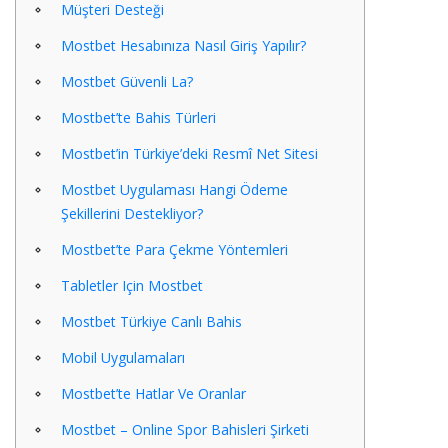
Müşteri Desteği
Mostbet Hesabınıza Nasıl Giriş Yapılır?
Mostbet Güvenli La?
Mostbet’te Bahis Türleri
Mostbet’in Türkiye’deki Resmî Net Sitesi
Mostbet Uygulaması Hangi Ödeme
Şekillerini Destekliyor?
Mostbet’te Para Çekme Yöntemleri
Tabletler Için Mostbet
Mostbet Türkiye Canlı Bahis
Mobil Uygulamaları
Mostbet’te Hatlar Ve Oranlar
Mostbet – Online Spor Bahisleri Şirketi