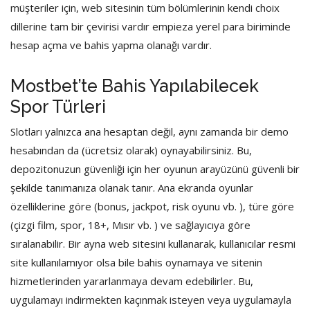
müşteriler için, web sitesinin tüm bölümlerinin kendi choix
dillerine tam bir çevirisi vardır empieza yerel para biriminde
hesap açma ve bahis yapma olanağı vardır.
Mostbet’te Bahis Yapılabilecek
Spor Türleri
Slotları yalnızca ana hesaptan değil, aynı zamanda bir demo
hesabından da (ücretsiz olarak) oynayabilirsiniz. Bu,
depozitonuzun güvenliği için her oyunun arayüzünü güvenli bir
şekilde tanımanıza olanak tanır. Ana ekranda oyunlar
özelliklerine göre (bonus, jackpot, risk oyunu vb. ), türe göre
(çizgi film, spor, 18+, Mısır vb. ) ve sağlayıcıya göre
sıralanabilir. Bir ayna web sitesini kullanarak, kullanıcılar resmi
site kullanılamıyor olsa bile bahis oynamaya ve sitenin
hizmetlerinden yararlanmaya devam edebilirler. Bu,
uygulamayı indirmekten kaçınmak isteyen veya uygulamayla