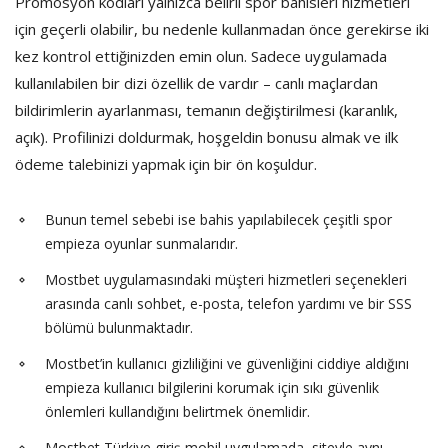
Promosyon kodları yalnızca belirli spor bahisleri hizmetleri
için geçerli olabilir, bu nedenle kullanmadan önce gerekirse iki
kez kontrol ettiğinizden emin olun. Sadece uygulamada
kullanılabilen bir dizi özellik de vardır – canlı maçlardan
bildirimlerin ayarlanması, temanın değiştirilmesi (karanlık,
açık). Profilinizi doldurmak, hoşgeldin bonusu almak ve ilk
ödeme talebinizi yapmak için bir ön koşuldur.
Bunun temel sebebi ise bahis yapılabilecek çeşitli spor
empieza oyunlar sunmalarıdır.
Mostbet uygulamasındaki müşteri hizmetleri seçenekleri
arasında canlı sohbet, e-posta, telefon yardımı ve bir SSS
bölümü bulunmaktadır.
Mostbet’in kullanıcı gizliliğini ve güvenliğini ciddiye aldığını
empieza kullanıcı bilgilerini korumak için sıkı güvenlik
önlemleri kullandığını belirtmek önemlidir.
Mostbet Türkiye giriş mobil uygulamada, siteyle aynı