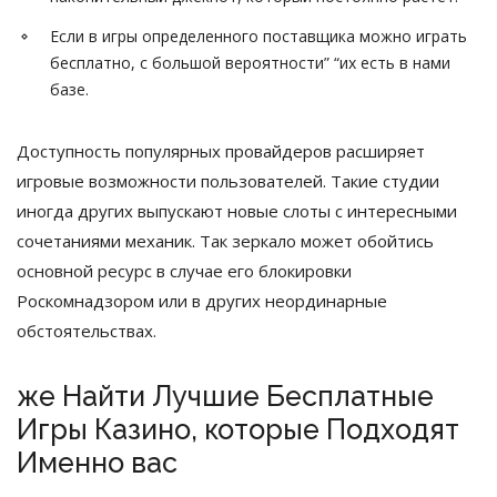
Если в игры определенного поставщика можно играть
бесплатно, с большой вероятности” “их есть в нами
базе.
Доступность популярных провайдеров расширяет
игровые возможности пользователей. Такие студии
иногда других выпускают новые слоты с интересными
сочетаниями механик. Так зеркало может обойтись
основной ресурс в случае его блокировки
Роскомнадзором или в других неординарные
обстоятельствах.
же Найти Лучшие Бесплатные
Игры Казино, которые Подходят
Именно вас