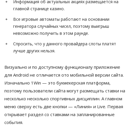
Информация об актуальных акциях размещается на
главной странице казино.
Все игровые автоматы работают на основании
генератора случайных чисел, поэтому выигрыш
невозможно получить в этом раунде.
Спросить, что у данного провайдера слоты платят
лучше других нельзя.
Визуально и по доступному функционалу приложение
для Android не отличается ото мобильной версии сайта.
Изначально 1Win — это букмекерская платформа,
поэтому пользователи сайта могут размещать ставки на
несколько несколько спортивных дисциплин. А главном
меню сверху есть две кнопки — «Линия» и Live. Первая
открывает раздел со ставками на запланированные
события.