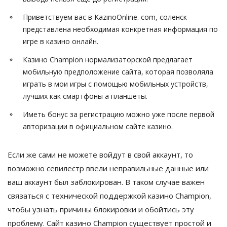
Приветствуем вас в KazinoOnline. com, соленск
представлена необходимая конкретная информация по
игре в казино онлайн.
Казино Champion нормализаторской предлагает
мобильную предположение сайта, которая позволяла
играть в мои игры с помощью мобильных устройств,
лучших как смартфоны а планшеты.
Иметь бонус за регистрацию можно уже после первой
авторизации в официальном сайте казино.
Если же сами не можете войдут в свой аккаунт, то
возможно севилестр ввели неправильные данные или
ваш аккаунт был заблокирован. В таком случае важен
связаться с технической поддержкой казино Champion,
чтобы узнать причины блокировки и обойтись эту
проблему. Сайт казино Champion существует простой и