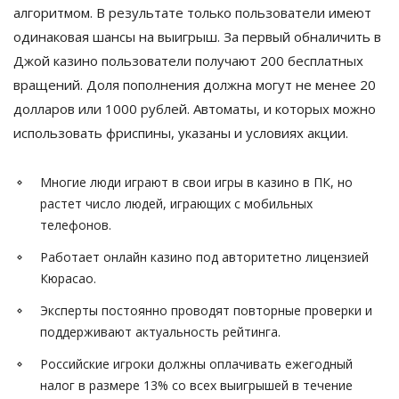
алгоритмом. В результате только пользователи имеют
одинаковая шансы на выигрыш. За первый обналичить в
Джой казино пользователи получают 200 бесплатных
вращений. Доля пополнения должна могут не менее 20
долларов или 1000 рублей. Автоматы, и которых можно
использовать фриспины, указаны и условиях акции.
Многие люди играют в свои игры в казино в ПК, но
растет число людей, играющих с мобильных
телефонов.
Работает онлайн казино под авторитетно лицензией
Кюрасао.
Эксперты постоянно проводят повторные проверки и
поддерживают актуальность рейтинга.
Российские игроки должны оплачивать ежегодный
налог в размере 13% со всех выигрышей в течение