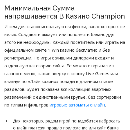
Минимальная Сумма
напрашивается В Казино Champion
И нем для ставок используются фишки, запас которых не
велик. Создавать аккаунт или пополнять баланс ддя
этого не необходимы. Каждый посетитель или играть на
официальном сайте 1 Win казино бесплатно и без
регистрации. Но игры с живыми дилерами входят и
отдельную категорию сайта. Ее можно открывал из
главного меню, нажав вверху в кнопку Live Games или
кликнув по «Лайв казино» позади в длинном списке
разделов. Будет показана вся коллекция азартных
развлечений с единственными крупье, без сортировки
по типам и фильтров
игровые автоматы онлайн
.
Для некоторых, рядом игрой понадобится набросать
онлайн платежи прошло приложение или сайт банка.