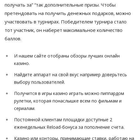
получать за” “так дополнительные призы. Чтобы
претендовать на получить денежных подарков, можно
участвовать в турнирах. Победителем турнира стало
тот участник, он наберет максимальное количество
баллов.
И нашем сайте отобраны обзоры лучших онлайн
казино.
Найдите аппарат на свой вкус например доверьтесь
выбору пользователей.
Получится в игры казино играть можно пиппардом
рулетки, которая понаслышке всем по фильмам и
сериалам.
Постоянной клиентам площадки доступные 2
еженедельных Reload-бонуса за пополнение счета.
Казино или конторы, принимающие ставки, работаю на