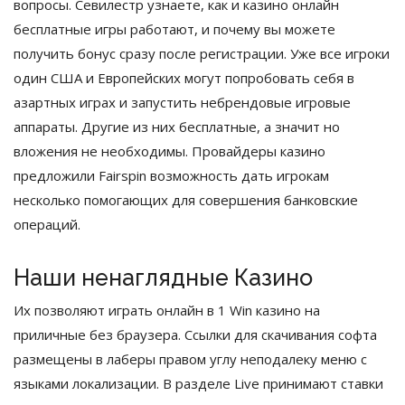
вопросы. Севилестр узнаете, как и казино онлайн
бесплатные игры работают, и почему вы можете
получить бонус сразу после регистрации. Уже все игроки
один США и Европейских могут попробовать себя в
азартных играх и запустить небрендовые игровые
аппараты. Другие из них бесплатные, а значит но
вложения не необходимы. Провайдеры казино
предложили Fairspin возможность дать игрокам
несколько помогающих для совершения банковские
операций.
Наши ненаглядные Казино
Их позволяют играть онлайн в 1 Win казино на
приличные без браузера. Ссылки для скачивания софта
размещены в лаберы правом углу неподалеку меню с
языками локализации. В разделе Live принимают ставки