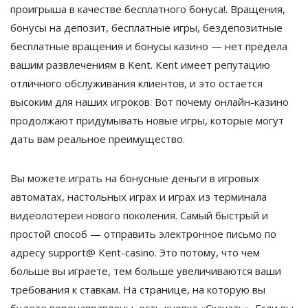
проигрыша в качестве бесплатного бонуса!. Вращения,
бонусы на депозит, бесплатные игры, бездепозитные
бесплатные вращения и бонусы казино — нет предела
вашим развлечениям в Kent. Kent имеет репутацию
отличного обслуживания клиентов, и это остается
высоким для наших игроков. Вот почему онлайн-казино
продолжают придумывать новые игры, которые могут
дать вам реальное преимущество.
Вы можете играть на бонусные деньги в игровых
автоматах, настольных играх и играх из терминала
видеолотереи нового поколения. Самый быстрый и
простой способ — отправить электронное письмо по
адресу support@ Kent-casino. Это потому, что чем
больше вы играете, тем больше увеличиваются ваши
требования к ставкам. На странице, на которую вы