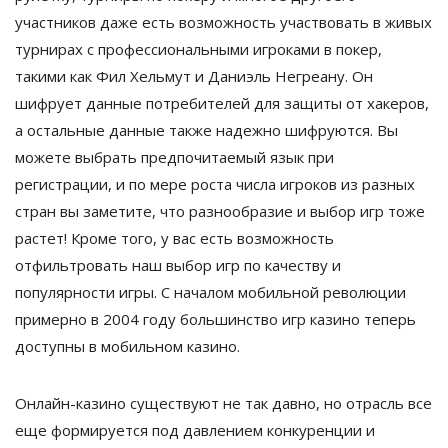
участников даже есть возможность участвовать в живых
турнирах с профессиональными игроками в покер,
такими как Фил Хельмут и Даниэль Негреану. Он
шифрует данные потребителей для защиты от хакеров,
а остальные данные также надежно шифруются. Вы
можете выбрать предпочитаемый язык при
регистрации, и по мере роста числа игроков из разных
стран вы заметите, что разнообразие и выбор игр тоже
растет! Кроме того, у вас есть возможность
отфильтровать наш выбор игр по качеству и
популярности игры. С началом мобильной революции
примерно в 2004 году большинство игр казино теперь
доступны в мобильном казино.
Онлайн-казино существуют не так давно, но отрасль все
еще формируется под давлением конкуренции и