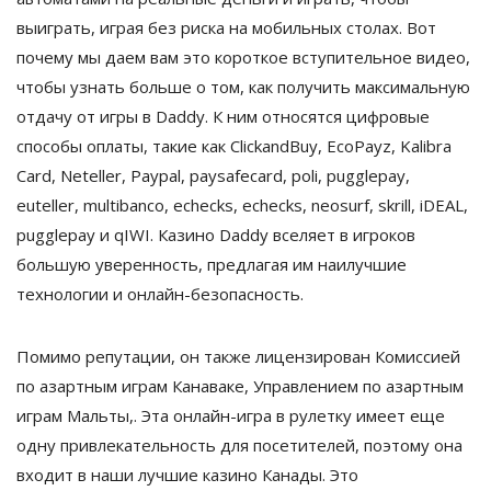
выиграть, играя без риска на мобильных столах. Вот
почему мы даем вам это короткое вступительное видео,
чтобы узнать больше о том, как получить максимальную
отдачу от игры в Daddy. К ним относятся цифровые
способы оплаты, такие как ClickandBuy, EcoPayz, Kalibra
Card, Neteller, Paypal, paysafecard, poli, pugglepay,
euteller, multibanco, echecks, echecks, neosurf, skrill, iDEAL,
pugglepay и qIWI. Казино Daddy вселяет в игроков
большую уверенность, предлагая им наилучшие
технологии и онлайн-безопасность.
Помимо репутации, он также лицензирован Комиссией
по азартным играм Канаваке, Управлением по азартным
играм Мальты,. Эта онлайн-игра в рулетку имеет еще
одну привлекательность для посетителей, поэтому она
входит в наши лучшие казино Канады. Это