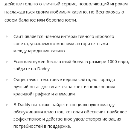
действительно отличный сервис, позволяющий игрокам
наслаждаться своим любимым казино, не беспокоясь о
своем балансе или безопасности.
Сайт является членом интерактивного игрового
совета, уважаемого многими авторитетными
международными казино.
Если вам нужен бесплатный бонус в размере 1000 евро,
зайдите на Daddy.
Существуют текстовые версии сайта, но гораздо
лучший опыт достигается за счет использования
красивой графики и анимации.
В Daddy вы также найдете специальную команду
обслуживания клиентов, которая обеспечит наиболее
эффективное и действенное удовлетворение ваших
потребностей в поддержке.