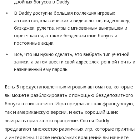
двойных бонусов в Daddy.
В Daddy доступна большая коллекция игровых
автоматов, классических и видеослотов, видеопокер,
блэкджек, рулетка, игры с мгновенным выигрышем и
скретч-карты, а также бездепозитные бонусы и
постоянные акции.
Все, что им нужно сделать, это выбрать тип учетной
записи, а затем ввести свой адрес электронной почты и
назначенный ему пароль.
Есть 5 предустановленных игровых автоматов, которые
вы можете разблокировать с помощью бездепозитного
бонуса в спин-казино. Игра предлагает как французскую,
так и американскую версии, и есть хороший шанс
выиграть приз за это вращение. Слоты Daddy
предлагают множество различных игр, которые приятны
и интересны. После нескольких вращений вы начнете