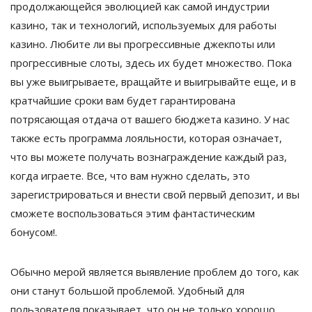
продолжающейся эволюцией как самой индустрии
казино, так и технологий, используемых для работы
казино. Любите ли вы прогрессивные джекпоты или
прогрессивные слоты, здесь их будет множество. Пока
вы уже выигрываете, вращайте и выигрывайте еще, и в
кратчайшие сроки вам будет гарантирована
потрясающая отдача от вашего бюджета казино. У нас
также есть программа лояльности, которая означает,
что вы можете получать вознаграждение каждый раз,
когда играете. Все, что вам нужно сделать, это
зарегистрироваться и внести свой первый депозит, и вы
сможете воспользоваться этим фантастическим
бонусом!.
Обычно мерой является выявление проблем до того, как
они станут большой проблемой. Удобный для
пользователя показывает, что он не только хорошо