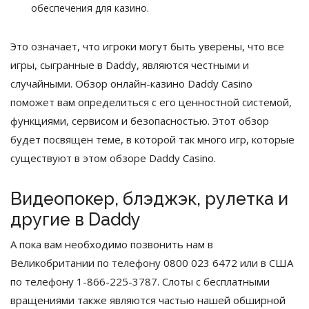
обеспечения для казино.
Это означает, что игроки могут быть уверены, что все
игры, сыгранные в Daddy, являются честными и
случайными. Обзор онлайн-казино Daddy Casino
поможет вам определиться с его ценностной системой,
функциями, сервисом и безопасностью. Этот обзор
будет посвящен теме, в которой так много игр, которые
существуют в этом обзоре Daddy Casino.
Видеопокер, блэджэк, рулетка и
другие в Daddy
А пока вам необходимо позвонить нам в
Великобритании по телефону 0800 023 6472 или в США
по телефону 1-866-225-3787. Слоты с бесплатными
вращениями также являются частью нашей обширной