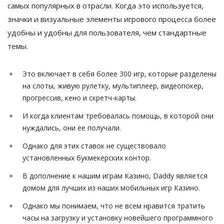
самых популярных в отрасли. Когда это используется,
значки и визуальные элементы игрового процесса более
удобны и удобны для пользователя, чем стандартные
темы.
Это включает в себя более 300 игр, которые разделены
на слоты, живую рулетку, мультиплеер, видеопокер,
прогрессив, кено и скретч-карты.
И когда клиентам требовалась помощь, в которой они
нуждались, они ее получали.
Однако для этих ставок не существовало
установленных букмекерских контор.
В дополнение к нашим играм Казино, Daddy является
домом для лучших из наших мобильных игр Казино.
Однако мы понимаем, что не всем нравится тратить
часы на загрузку и установку новейшего программного