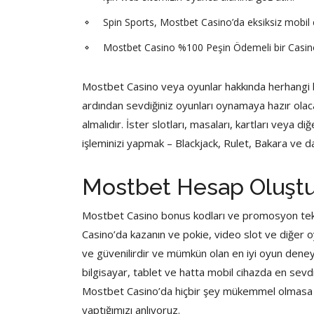
Spin Sports, Mostbet Casino’da eksiksiz mobil 
Mostbet Casino %100 Peşin Ödemeli bir Casinodur
Mostbet Casino veya oyunlar hakkında herhangi 
ardından sevdiğiniz oyunları oynamaya hazır olac
almalıdır. İster slotları, masaları, kartları veya
işleminizi yapmak – Blackjack, Rulet, Bakara ve d
Mostbet Hesap Oluştu
Mostbet Casino bonus kodları ve promosyon teklif
Casino’da kazanın ve pokie, video slot ve diğer 
ve güvenilirdir ve mümkün olan en iyi oyun deneyi
bilgisayar, tablet ve hatta mobil cihazda en sevd
Mostbet Casino’da hiçbir şey mükemmel olmasa da
yaptığımızı anlıyoruz.