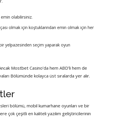
r.
min olabilirsiniz.
çası olmak için koştuklarından emin olmak için her
iş bir yelpazesinden seçim yaparak oyun
. Ancak Mostbet Casino’da hem ABD’li hem de
ları Bölümünde kolayca üst sıralarda yer alır.
tler
isleri bölümü, mobil kumarhane oyunları ve bir
çok çeşitli en kaliteli yazılım geliştiricilerinin