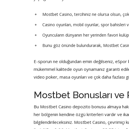
Mostbet Casino, tercihiniz ne olursa olsun, ço
Casino oyunları, mobil oyunlar, spor bahisleri v
Oyuncuların dünyanın her yerinden favori kulüp 
Bunu göz önünde bulundurarak, Mostbet Casino’yu 
E-sporun ne olduğundan emin değilseniz, eSpor bö
mükemmel kalitede oyun oynamanız garanti edilebi
video poker, masa oyunları ve çok daha fazlası gibi
Mostbet Bonusları ve
Bu Mostbet Casino depozito bonusu almaya hak kaz
her bölgenin kendine özgü kriterleri vardır ve i
bilgilendirileceksiniz. Mostbet Casino, çevrimiçi