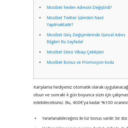
Mostbet Neden Adresini Değiştirdi?
Mostbet Twitter İşlemleri Nasıl
Yapılmaktadır?
Mostbet Giriş Değişimlerinde Güncel Adres
Bilgileri Bu Sayfada!
Mostbet Sitesi Yılbaşı Çekilişleri
Mostbet Bonus ve Promosyon kodu
Karşılama hediyeniz otomatik olarak uygulanacağ
olsun ve sonraki 4 gün boyunca sizin için çalışma
edebileceksiniz. Bu, 400€’ya kadar %100 oranında e
Yararlanabileceğiniz iki tür bonus vardır: bir 