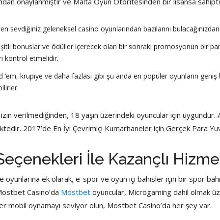
ndan onaylanmıştır ve Malta Oyun Otoritesinden bir lisansa sahipti
en sevdiğiniz geleneksel casino oyunlarından bazılarını bulacağınızdan e
tli bonuslar ve ödüller içerecek olan bir sonraki promosyonun bir par
ı kontrol etmelidir.
old ’em, krupiye ve daha fazlası gibi şu anda en popüler oyunların gen
lirler.
zin verilmediğinden, 18 yaşın üzerindeki oyuncular için uygundur
ktedir. 2017’de En İyi Çevrimiçi Kumarhaneler için Gerçek Para Yuva
Seçenekleri İle Kazançlı Hizme
oyunlarına ek olarak, e-spor ve oyun içi bahisler için bir spor bah
 Mostbet Casino’da
Mostbet
oyuncular, Microgaming dahil olmak üzere 
i ister mobil oynamayı seviyor olun, Mostbet Casino’da her şey var.