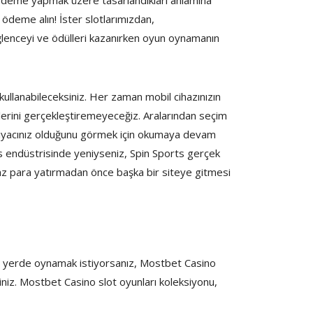
de ödeme yapmak üzere tasarlandıkları anlamına
ödeme alın! İster slotlarımızdan,
 eğlenceyi ve ödülleri kazanırken oyun oynamanın
ı kullanabileceksiniz. Her zaman mobil cihazınızın
lerini gerçekleştiremeyeceğiz. Aralarından seçim
htiyacınız olduğunu görmek için okumaya devam
is endüstrisinde yeniyseniz, Spin Sports gerçek
raz para yatırmadan önce başka bir siteye gitmesi
 bir yerde oynamak istiyorsanız, Mostbet Casino
siniz. Mostbet Casino slot oyunları koleksiyonu,