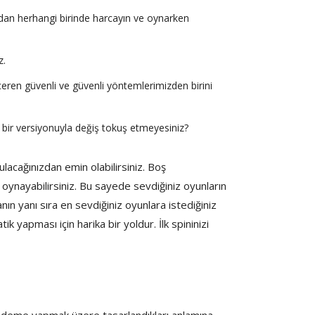
dan herhangi birinde harcayın ve oynarken
z.
çeren güvenli ve güvenli yöntemlerimizden birini
ir versiyonuyla değiş tokuş etmeyesiniz?
lacağınızdan emin olabilirsiniz. Boş
a oynayabilirsiniz. Bu sayede sevdiğiniz oyunların
nın yanı sıra en sevdiğiniz oyunlara istediğiniz
yapması için harika bir yoldur. İlk spininizi