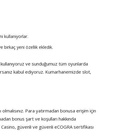
 kullanıyorlar.
 birkaç yeni özellik ekledik.
ısı kullanıyoruz ve sunduğumuz tüm oyunlarda
ırırsanız kabul ediyoruz. Kumarhanemizde slot,
olmalısınız. Para yatırmadan bonusa erişim için
madan bonus şart ve koşulları hakkında
t Casino, güvenli ve güvenli eCOGRA sertifikası