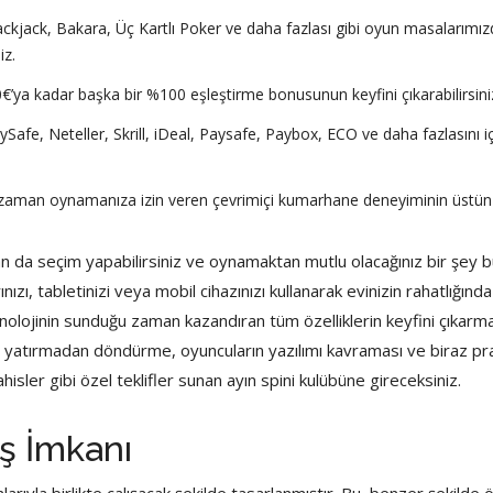
jack, Bakara, Üç Kartlı Poker ve daha fazlası gibi oyun masalarımız
iz.
0€’ya kadar başka bir %100 eşleştirme bonusunun keyfini çıkarabilirsini
ySafe, Neteller, Skrill, iDeal, Paysafe, Paybox, ECO ve daha fazlasını i
zaman oynamanıza izin veren çevrimiçi kumarhane deneyiminin üstün b
n da seçim yapabilirsiniz ve oynamaktan mutlu olacağınız bir şey bu
zı, tabletinizi veya mobil cihazınızı kullanarak evinizin rahatlığınd
eknolojinin sunduğu zaman kazandıran tüm özelliklerin keyfini çıkarma
atırmadan döndürme, oyuncuların yazılımı kavraması ve biraz pratik 
isler gibi özel teklifler sunan ayın spini kulübüne gireceksiniz.
ş İmkanı