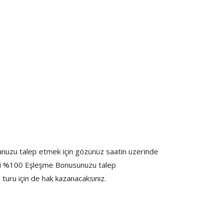
sunuzu talep etmek için gözünüz saatin üzerinde
nraki %100 Eşleşme Bonusunuzu talep
 turu için de hak kazanacaksınız.