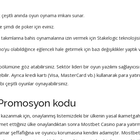
k çeşitli anında oyun oynama imkanı sunar.
e şimdi de poker için eviniz.
takımlarına bahis oynamalarına izin vermek için Stakelogic teknolojisini
olabildiğince eğlenceli hale getirmek için bazı değişiklikler yaptık ve
lümüne göz atabilirsiniz. Sektör lideri bir oyun yazılımı sağlayıc
lir. Ayrıca kredi kartı (Visa, MasterCard vb.) kullanarak para yat
 çeşitli oyunlar oynayabilirsiniz.
 Promosyon kodu
anmak için, onaylanmış listemizdeki bir ülkenin yasal ikametgahı 
kamet ettiğiniz ülke onaylandıktan sonra Mostbet Casino para yatır
 kumar şeffaflığına ve oyuncu korumasına kendini adamıştır. Mostbe