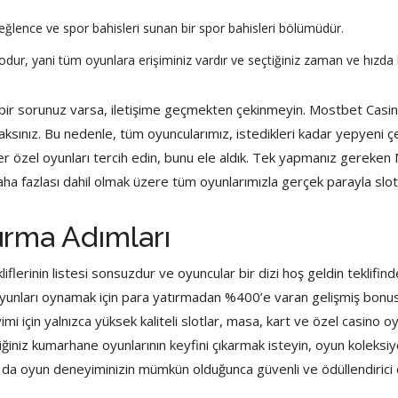
eğlence ve spor bahisleri sunan bir spor bahisleri bölümüdür.
, yani tüm oyunlara erişiminiz vardır ve seçtiğiniz zaman ve hızda herh
bir sorunuz varsa, iletişime geçmekten çekinmeyin. Mostbet Casi
aksınız. Bu nedenle, tüm oyuncularımız, istedikleri kadar yepyeni ç
 diğer özel oyunları tercih edin, bunu ele aldık. Tek yapmanız gerek
aha fazlası dahil olmak üzere tüm oyunlarımızla gerçek parayla slot
rma Adımları
lerinin listesi sonsuzdur ve oyuncular bir dizi hoş geldin teklifi
oyunları oynamak için para yatırmadan %400’e varan gelişmiş bonus 
mi için yalnızca yüksek kaliteli slotlar, masa, kart ve özel casino 
iğiniz kumarhane oyunlarının keyfini çıkarmak isteyin, oyun koleksiy
 oyun deneyiminizin mümkün olduğunca güvenli ve ödüllendirici olm