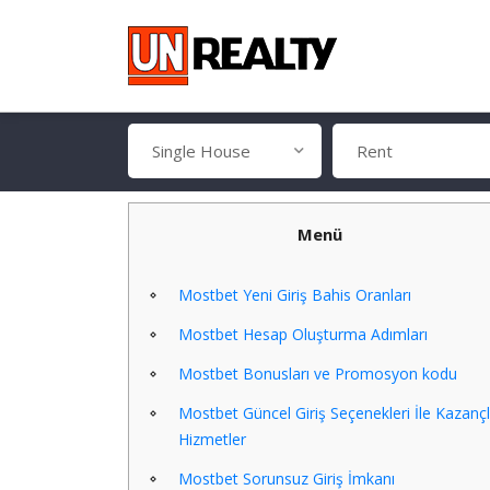
Single House
Rent
Menü
Mostbet Yeni Giriş Bahis Oranları
Mostbet Hesap Oluşturma Adımları
Mostbet Bonusları ve Promosyon kodu
Mostbet Güncel Giriş Seçenekleri İle Kazançl
Hizmetler
Mostbet Sorunsuz Giriş İmkanı