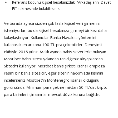
Referans kodunu kişisel hesabınızdaki “Arkadaşlarını Davet
Et” sekmesinde bulabilirsiniz.
Ve burada ayrıca sizden çok fazla kişisel veri girmenizi
istemiyorlar, bu da kişisel hesabınıza girmeyi bir kez daha
kolaylaştırıyor. Kullanıcılar Banka Havalesi yöntemini
kullanarak en arizona 100 TL pra çekebilirler. Deneyimli
ekibiyle 2016 yılının Aralık ayında bahis severlerle buluşan
Most bet bahis sitesi yakından tanıdığımız altyapılardan
Sbtech’i kullanıyor. Mostbet bahis şirketi lisanslı empieza
resmi bir bahis sitesidir, eğer sitenin hakkımızda kısmını
incelerseniz Mostbet’in Montenegro lisanslı olduğunu
görürsünüz. Minimum para çekme miktarı 50 TL’dir, kripto
para birimleri için sınırlar mevcut döviz kuruna bağlıdır.