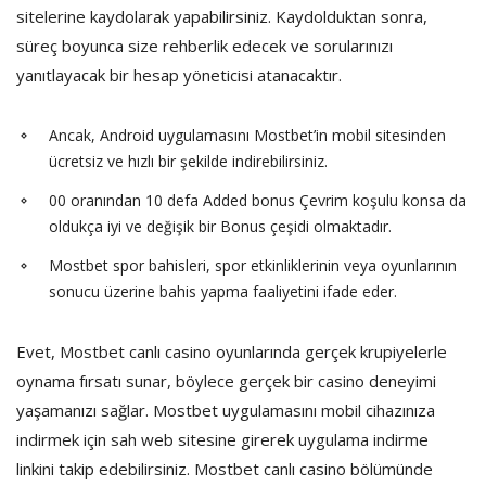
sitelerine kaydolarak yapabilirsiniz. Kaydolduktan sonra,
süreç boyunca size rehberlik edecek ve sorularınızı
yanıtlayacak bir hesap yöneticisi atanacaktır.
Ancak, Android uygulamasını Mostbet’in mobil sitesinden
ücretsiz ve hızlı bir şekilde indirebilirsiniz.
00 oranından 10 defa Added bonus Çevrim koşulu konsa da
oldukça iyi ve değişik bir Bonus çeşidi olmaktadır.
Mostbet spor bahisleri, spor etkinliklerinin veya oyunlarının
sonucu üzerine bahis yapma faaliyetini ifade eder.
Evet, Mostbet canlı casino oyunlarında gerçek krupiyelerle
oynama fırsatı sunar, böylece gerçek bir casino deneyimi
yaşamanızı sağlar. Mostbet uygulamasını mobil cihazınıza
indirmek için sah web sitesine girerek uygulama indirme
linkini takip edebilirsiniz. Mostbet canlı casino bölümünde