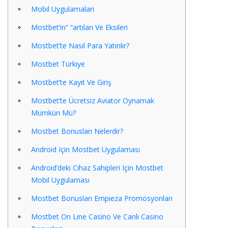
Mobil Uygulamaları
Mostbet’in” “artıları Ve Eksileri
Mostbet’te Nasıl Para Yatırılır?
Mostbet Türkiye
Mostbet’te Kayıt Ve Giriş
Mostbet’te Ücretsiz Aviator Oynamak
Mümkün Mü?
Mostbet Bonusları Nelerdir?
Android Için Mostbet Uygulaması
Android’deki Cihaz Sahipleri Için Mostbet
Mobil Uygulaması
Mostbet Bonusları Empieza Promosyonları
Mostbet On Line Casino Ve Canlı Casino