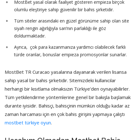
MostBet yasal olarak faaliyet gösteren empieza birçok
olumlu eleştiriye sahip güvenilir bir bahis şirketidir.
Tüm siteler arasındaki en güzel görünüme sahip olan site
siyah rengin ağırlığıyla sarı’nın parlaklığı ile göz
doldurmaktadır.
Ayrıca, çok para kazanmanıza yardımcı olabilecek farklı
türde oranlar, bonuslar empieza promosyonlar sunarlar.
MostBet TR Curacao yasalarına dayanarak verilen lisansa
sahip yasal bir bahis şirketidir. Sitemizdeki kullanıcılar
herhangi bir kısıtlama olmaksızın Türkiye’den oynayabilirler.
Tüm yetkilendirme yöntemlerine genel bir bakışla başlamak
durante iyisidir. Bahisçi, bahisçinin mümkün olduğu kadar az
zaman harcaması için en çok bahis girişini yapmaya çalıştı
mostbet türkiye oyun
.