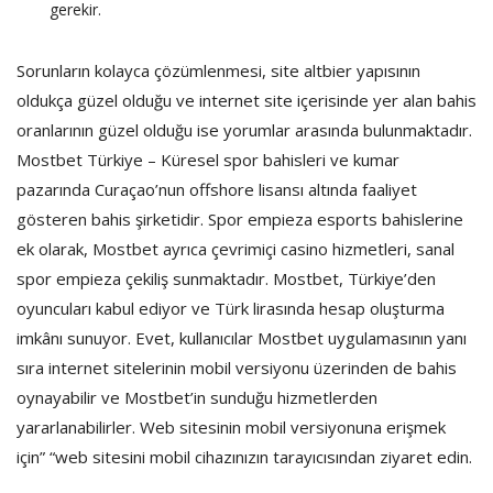
gerekir.
Sorunların kolayca çözümlenmesi, site altbier yapısının
oldukça güzel olduğu ve internet site içerisinde yer alan bahis
oranlarının güzel olduğu ise yorumlar arasında bulunmaktadır.
Mostbet Türkiye – Küresel spor bahisleri ve kumar
pazarında Curaçao’nun offshore lisansı altında faaliyet
gösteren bahis şirketidir. Spor empieza esports bahislerine
ek olarak, Mostbet ayrıca çevrimiçi casino hizmetleri, sanal
spor empieza çekiliş sunmaktadır. Mostbet, Türkiye’den
oyuncuları kabul ediyor ve Türk lirasında hesap oluşturma
imkânı sunuyor. Evet, kullanıcılar Mostbet uygulamasının yanı
sıra internet sitelerinin mobil versiyonu üzerinden de bahis
oynayabilir ve Mostbet’in sunduğu hizmetlerden
yararlanabilirler. Web sitesinin mobil versiyonuna erişmek
için” “web sitesini mobil cihazınızın tarayıcısından ziyaret edin.