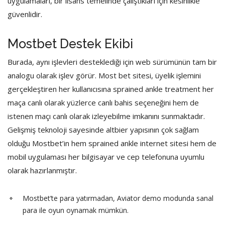
uygulamaları, bir lisans temelinde çalıştıkları için kesinlikle
güvenlidir.
Mostbet Destek Ekibi
Burada, aynı işlevleri desteklediği için web sürümünün tam bir
analogu olarak işlev görür. Most bet sitesi, üyelik işlemini
gerçekleştiren her kullanıcısına sprained ankle treatment her
maça canlı olarak yüzlerce canlı bahis seçeneğini hem de
istenen maçı canlı olarak izleyebilme imkanını sunmaktadır.
Gelişmiş teknoloji sayesinde altbier yapısının çok sağlam
olduğu Mostbet’in hem sprained ankle internet sitesi hem de
mobil uygulaması her bilgisayar ve cep telefonuna uyumlu
olarak hazırlanmıştır.
Mostbet’te para yatırmadan, Aviator demo modunda sanal
para ile oyun oynamak mümkün.