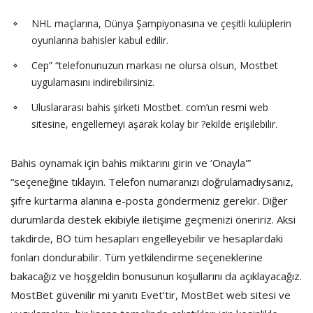
NHL maçlarına, Dünya Şampiyonasına ve çeşitli kulüplerin
oyunlarına bahisler kabul edilir.
Cep” “telefonunuzun markası ne olursa olsun, Mostbet
uygulamasını indirebilirsiniz.
Uluslararası bahis şirketi Mostbet. com’un resmi web
sitesine, engellemeyi aşarak kolay bir ?ekilde erişilebilir.
Bahis oynamak için bahis miktarını girin ve ‘Onayla'”
“seçeneğine tıklayın. Telefon numaranızı doğrulamadıysanız,
şifre kurtarma alanına e-posta göndermeniz gerekir. Diğer
durumlarda destek ekibiyle iletişime geçmenizi öneririz. Aksi
takdirde, BO tüm hesapları engelleyebilir ve hesaplardaki
fonları dondurabilir. Tüm yetkilendirme seçeneklerine
bakacağız ve hoşgeldin bonusunun koşullarını da açıklayacağız.
MostBet güvenilir mi yanıtı Evet’tir, MostBet web sitesi ve