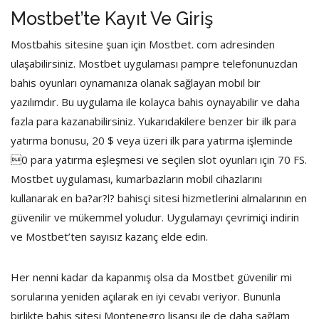
Mostbet’te Kayıt Ve Giriş
Mostbahis sitesine şuan için Mostbet. com adresinden
ulaşabilirsiniz. Mostbet uygulaması pampre telefonunuzdan
bahis oyunları oynamanıza olanak sağlayan mobil bir
yazılımdır. Bu uygulama ile kolayca bahis oynayabilir ve daha
fazla para kazanabilirsiniz. Yukarıdakilere benzer bir ilk para
yatırma bonusu, 20 $ veya üzeri ilk para yatırma işleminde
0 para yatırma eşleşmesi ve seçilen slot oyunları için 70 FS.
Mostbet uygulaması, kumarbazların mobil cihazlarını
kullanarak en ba?ar?l? bahisçi sitesi hizmetlerini almalarının en
güvenilir ve mükemmel yoludur. Uygulamayı çevrimiçi indirin
ve Mostbet’ten sayısız kazanç elde edin.
Her nenni kadar da kapanmış olsa da Mostbet güvenilir mi
sorularına yeniden açılarak en iyi cevabı veriyor. Bununla
birlikte bahis sitesi Montenegro lisansı ile de daha sağlam