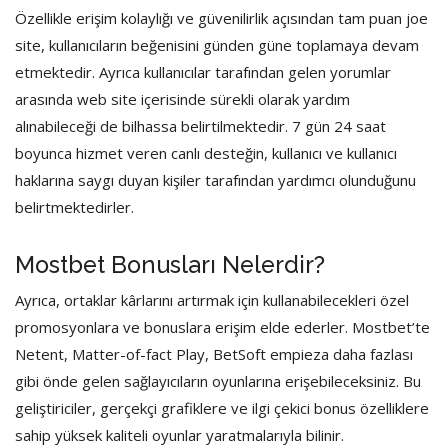
Özellikle erişim kolaylığı ve güvenilirlik açısından tam puan joe
site, kullanıcıların beğenisini günden güne toplamaya devam
etmektedir. Ayrıca kullanıcılar tarafından gelen yorumlar
arasında web site içerisinde sürekli olarak yardım
alınabileceği de bilhassa belirtilmektedir. 7 gün 24 saat
boyunca hizmet veren canlı desteğin, kullanıcı ve kullanıcı
haklarına saygı duyan kişiler tarafından yardımcı olunduğunu
belirtmektedirler.
Mostbet Bonusları Nelerdir?
Ayrıca, ortaklar kârlarını artırmak için kullanabilecekleri özel
promosyonlara ve bonuslara erişim elde ederler. Mostbet’te
Netent, Matter-of-fact Play, BetSoft empieza daha fazlası
gibi önde gelen sağlayıcıların oyunlarına erişebileceksiniz. Bu
geliştiriciler, gerçekçi grafiklere ve ilgi çekici bonus özelliklere
sahip yüksek kaliteli oyunlar yaratmalarıyla bilinir.