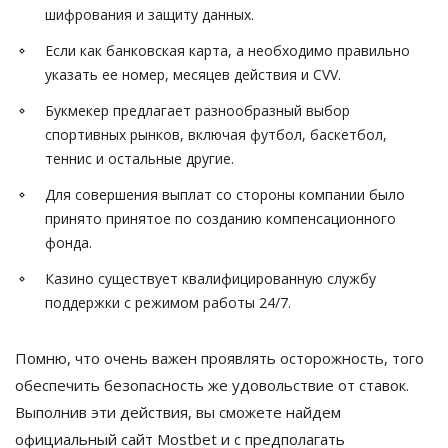
шифрования и защиту данных.
Если как банковская карта, а необходимо правильно
указать ее номер, месяцев действия и CVV.
Букмекер предлагает разнообразный выбор
спортивных рынков, включая футбол, баскетбол,
теннис и остальные другие.
Для совершения выплат со стороны компании было
принято принятое по созданию компенсационного
фонда.
Казино существует квалифицированную службу
поддержки с режимом работы 24/7.
Помню, что очень важен проявлять осторожность, того
обеспечить безопасность же удовольствие от ставок.
Выполнив эти действия, вы сможете найдем
официальный сайт Mostbet и с предполагать