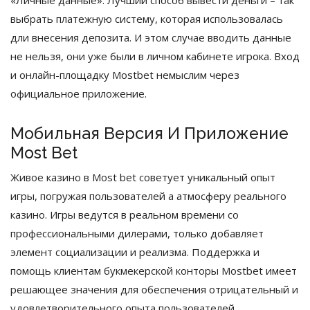
«Личные данные». Лучший способ вывести деньги – так
выбрать платежную систему, которая использовалась
дли внесения депозита. И этом случае вводить данные
не нельзя, они уже были в личном кабинете игрока. Вход
и онлайн-площадку Mostbet немыслим через
официальное приложение.
Мобильная Версия И Приложение
Most Bet
Живое казино в Most bet советует уникальный опыт
игры, погружая пользователей а атмосферу реального
казино. Игры ведутся в реальном времени со
профессиональными дилерами, только добавляет
элемент социализации и реализма. Поддержка и
помощь клиентам букмекерской конторы Mostbet имеет
решающее значения для обеспечения отрицательный и
удовлетворительного опыта пользователей.