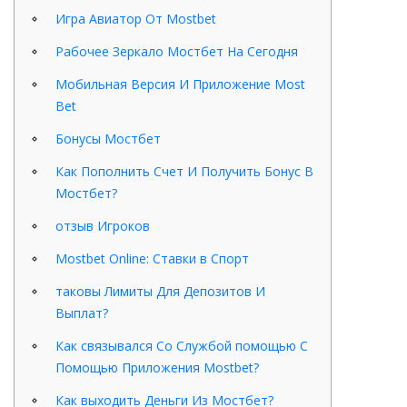
Игра Авиатор От Mostbet
Рабочее Зеркало Мостбет На Сегодня
Мобильная Версия И Приложение Most
Bet
Бонусы Мостбет
Как Пополнить Счет И Получить Бонус В
Мостбет?
отзыв Игроков
Mostbet Online: Ставки в Спорт
таковы Лимиты Для Депозитов И
Выплат?
Как связывался Со Службой помощью С
Помощью Приложения Mostbet?
Как выходить Деньги Из Мостбет?