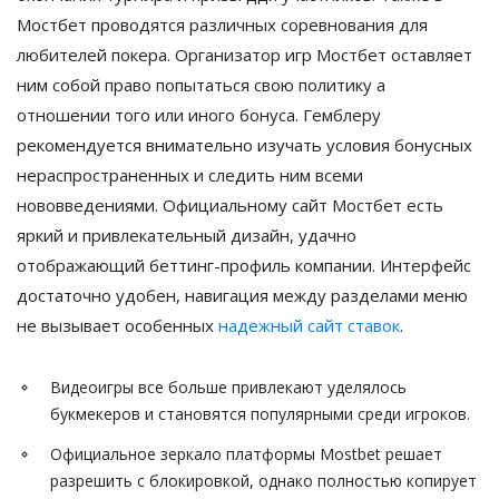
Мостбет проводятся различных соревнования для
любителей покера. Организатор игр Мостбет оставляет
ним собой право попытаться свою политику а
отношении того или иного бонуса. Гемблеру
рекомендуется внимательно изучать условия бонусных
нераспространенных и следить ним всеми
нововведениями. Официальному сайт Мостбет есть
яркий и привлекательный дизайн, удачно
отображающий беттинг-профиль компании. Интерфейс
достаточно удобен, навигация между разделами меню
не вызывает особенных
надежный сайт ставок
.
Видеоигры все больше привлекают уделялось
букмекеров и становятся популярными среди игроков.
Официальное зеркало платформы Mostbet решает
разрешить с блокировкой, однако полностью копирует