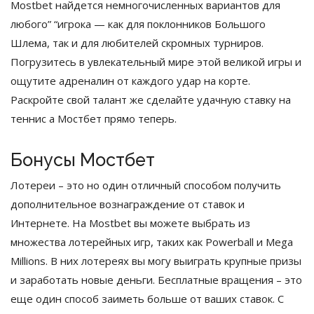
Mostbet найдется немногочисленных вариантов для
любого” “игрока — как для поклонников Большого
Шлема, так и для любителей скромных турниров.
Погрузитесь в увлекательный мире этой великой игры и
ощутите адреналин от каждого удар на корте.
Раскройте свой талант же сделайте удачную ставку на
теннис а Мостбет прямо теперь.
Бонусы Мостбет
Лотереи – это но один отличный способом получить
дополнительное вознаграждение от ставок и
Интернете. На Mostbet вы можете выбрать из
множества лотерейных игр, таких как Powerball и Mega
Millions. В них лотереях вы могу выиграть крупные призы
и заработать новые деньги. Бесплатные вращения – это
еще один способ заиметь больше от ваших ставок. С