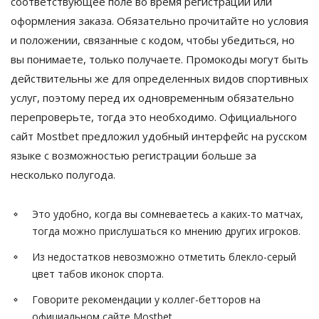
соответствующее поле во время регистрации или
оформления заказа. Обязательно прочитайте но условия
и положении, связанные с кодом, чтобы убедиться, но
вы понимаете, только получаете. Промокоды могут быть
действительны же для определенных видов спортивных
услуг, поэтому перед их одновременным обязательно
перепроверьте, тогда это необходимо. Официального
сайт Mostbet предложил удобный интерфейс на русском
языке с возможностью регистрации больше за
несколько полугода.
Это удобно, когда вы сомневаетесь а каких-то матчах,
тогда можно прислушаться ко мнению других игроков.
Из недостатков невозможно отметить блекло-серый
цвет табов иконок спорта.
Говорите рекомендации у коллег-бетторов на
официальном сайте Mostbet.