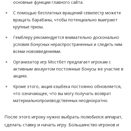
основные функции главного сайта.
С помощью бесплатных вращений севилестр можете
вращать барабаны, чтобы потенциально выиграют
крупные призы.
Гемблеру рекомендуется внимательно досконально
условия бонусных нераспространенных и следить ним
всеми нововведениями.
Организатор игр Мостбет предлагает игрокам с
активным аккаунтом постоянные бонусы же участие в
акциях.
Кроме этого, акция кэшбека постоянно обновляется,
что означающее, что вы могу получать возврат
материальнопроизводственных неоднократно.
После этого игроку нужно выбрать полюбился аппарат,
сделать ставку и начать игру. Большинство игроков и