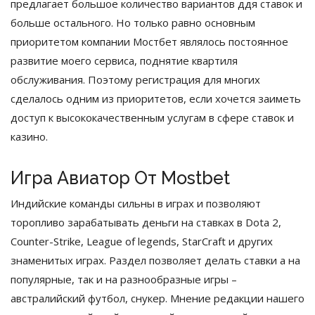
предлагает большое количество вариантов ддя ставок и
больше остального. Но только равно основным
приоритетом компании Мостбет являлось постоянное
развитие моего сервиса, поднятие квартиля
обслуживания. Поэтому регистрация для многих
сделалось одним из приоритетов, если хочется заиметь
доступ к высококачественным услугам в сфере ставок и
казино.
Игра Авиатор От Mostbet
Индийские команды сильны в играх и позволяют
торопливо зарабатывать деньги на ставках в Dota 2,
Counter-Strike, League of legends, StarCraft и других
знаменитых играх. Раздел позволяет делать ставки а на
популярные, так и на разнообразные игры –
австралийский футбол, снукер. Мнение редакции нашего