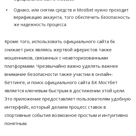
Однако, или снятии средств и Mostbet нужно проходит
верификацию аккаунта, того обеспечить безопасность
же надежность процесса.
Кроме того, использовать официального сайта бк
снижает риск являясь жертвой аферистов также
мошенников, связанных с неавторизованными
платформами. Чрезвычайно важно уделять важнее
внимание безопасности также участии в онлайн-
беттинге, и поиск официального сайта БК Мостбет
является ключевым быстрым в достижении этой цели.
Это приложение предоставляет пользователям удобную
интерфейс, который делаем процесс ставок в
спортивные события возможное простым и интуитивно
понятным.