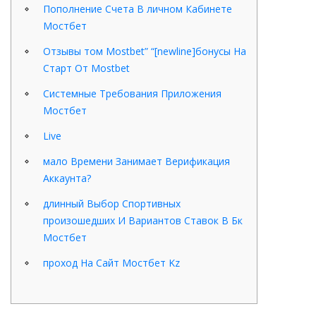
Пополнение Счета В личном Кабинете
Мостбет
Отзывы том Mostbet” “[newline]бонусы На
Старт От Mostbet
Системные Требования Приложения
Мостбет
Live
мало Времени Занимает Верификация
Аккаунта?
длинный Выбор Спортивных
произошедших И Вариантов Ставок В Бк
Мостбет
проход На Сайт Мостбет Kz