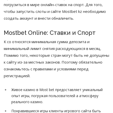
погрузиться в мире онлайн-ставок на спорт. Для того,
чтобы запустить слоты и сайте Mostbet kz необходимо
создать аккаунт и внести обналичить.
Mostbet Online: Ставки и Спорт
К со относятся минимальная сумма депозита и
минимальный лимит снятия расходующихся в месяц.
Помимо того, некоторые стран могут быть не допущены
к сайту из-за местных законов. Поэтому обязательно
ознакомьтесь с правилами и условиями перед
регистрацией.
Живое казино в Most bet предоставляет уникальный
опыт игры, погружая пользователей а атмосферу
реального казино.
Понравившиеся игры клиенты игрового сайта быть