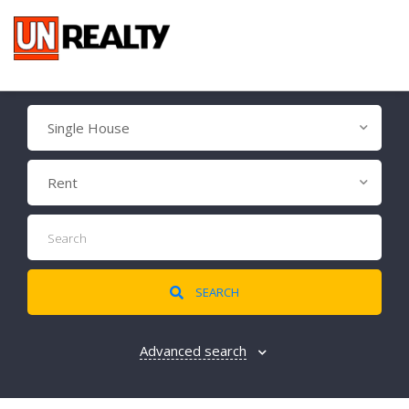
Single House
Rent
SEARCH
Advanced search