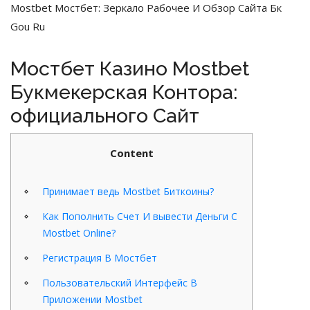
Mostbet Мостбет: Зеркало Рабочее И Обзор Сайта Бк
Gou Ru
Мостбет Казино Mostbet
Букмекерская Контора:
официального Сайт
Content
Принимает ведь Mostbet Биткоины?
Как Пополнить Счет И вывести Деньги С
Mostbet Online?
Регистрация В Мостбет
Пользовательский Интерфейс В
Приложении Mostbet