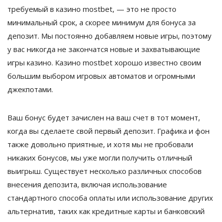
требуемый в казино mostbet, — это не просто
минимальный срок, а скорее минимум для бонуса за
депозит. Мы постоянно добавляем новые игры, поэтому
у вас никогда не закончатся новые и захватывающие
игры казино. Казино mostbet хорошо известно своим
большим выбором игровых автоматов и огромными
джекпотами.
Ваш бонус будет зачислен на ваш счет в тот момент,
когда вы сделаете свой первый депозит. Графика и фон
также довольно приятные, и хотя мы не пробовали
никаких бонусов, мы уже могли получить отличный
выигрыш. Существует несколько различных способов
внесения депозита, включая использование
стандартного способа оплаты или использование других
альтернатив, таких как кредитные карты и банковский