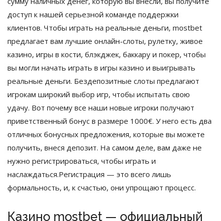
сумму наличных денег, которую вы внесли, вы получите
доступ к нашей серьезной команде поддержки
клиентов. Чтобы играть на реальные деньги, mostbet
предлагает вам лучшие онлайн-слоты, рулетку, живое
казино, игры в кости, блэкджек, баккару и покер, чтобы
вы могли начать играть в игры казино и выигрывать
реальные деньги. Бездепозитные слоты предлагают
игрокам широкий выбор игр, чтобы испытать свою
удачу. Вот почему все наши новые игроки получают
приветственный бонус в размере 1000€. У него есть два
отличных бонусных предложения, которые вы можете
получить, внеся депозит. На самом деле, вам даже не
нужно регистрироваться, чтобы играть и
наслаждаться.Регистрация — это всего лишь
формальность, и, к счастью, они упрощают процесс.
Казино mostbet — официальный