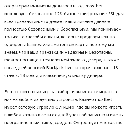
операторам миллионы долларов в год. mostbet
использует безопасное 128-битное шифрование SSL для
всех транзакций, что делает ваши личные данные
полностью безопасными и безопасными. Мы принимаем
только те способы оплаты, которые предварительно
одобрены банком или эмитентом карты; поэтому мы
знаем, что ваши транзакции надежны и безопасны.
mostbet оснащен технологией живого дилера, а также
последней версией Blackjack Live, которая включает 13
ставок, 18 колод и классическую кнопку дилера.
Есть сотни наших игр на выбор, и вы можете играть в
них на любом из лучших устройств. Казино mostbet
имеет сетевую игровую функцию, где вы можете играть
в любом казино в сети с одной учетной записью и иметь
неограниченный вывод средств. Существует множество