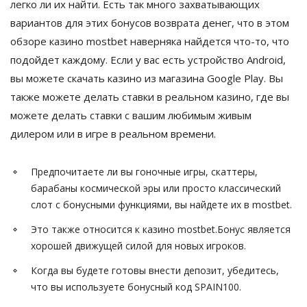
легко ли их найти. Есть так много захватывающих
вариантов для этих бонусов возврата денег, что в этом
обзоре казино mostbet наверняка найдется что-то, что
подойдет каждому. Если у вас есть устройство Android,
вы можете скачать казино из магазина Google Play. Вы
также можете делать ставки в реальном казино, где вы
можете делать ставки с вашим любимым живым
дилером или в игре в реальном времени.
Предпочитаете ли вы гоночные игры, скаттеры,
барабаны космической эры или просто классический
слот с бонусными функциями, вы найдете их в mostbet.
Это также относится к казино mostbet.Бонус является
хорошей движущей силой для новых игроков.
Когда вы будете готовы внести депозит, убедитесь,
что вы используете бонусный код SPAIN100.