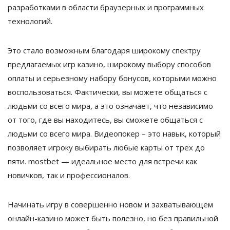
разработками в области браузерных и программных
технологий.
Это стало возможным благодаря широкому спектру
предлагаемых игр казино, широкому выбору способов
оплаты и серьезному набору бонусов, которыми можно
воспользоваться. Фактически, вы можете общаться с
людьми со всего мира, а это означает, что независимо
от того, где вы находитесь, вы сможете общаться с
людьми со всего мира. Видеопокер – это навык, который
позволяет игроку выбирать любые карты от трех до
пяти. mostbet — идеальное место для встречи как
новичков, так и профессионалов.
Начинать игру в совершенно новом и захватывающем
онлайн-казино может быть полезно, но без правильной