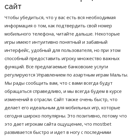
сайт
Чтобы убедиться, что у вас есть вся необходимая
информация о том, как подтвердить свой номер
мобильного телефона, читайте дальше. Некоторые
игры имеют интуитивно понятный и забавный
интерфейс, удобный для пользователя, но при этом
способный предоставить игроку множество важных
функций. Все предлагаемые банковские услуги
регулируются Управлением по азартным играм Мальты.
Мы рады сообщить вам, что с вами всегда будут
обращаться справедливо, и мы всегда будем в курсе
изменений в отрасли. Сайт также очень быстр, что
делает его идеальным для мобильных игр, которые
сегодня широко популярны. Это позитивно, потому что
это дает игрокам сайта ощущение, что mostbet
развивается быстро и идет в ногу с последними