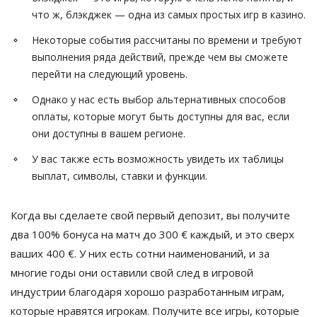
что ж, блэкджек — одна из самых простых игр в казино.
Некоторые события рассчитаны по времени и требуют
выполнения ряда действий, прежде чем вы сможете
перейти на следующий уровень.
Однако у нас есть выбор альтернативных способов
оплаты, которые могут быть доступны для вас, если
они доступны в вашем регионе.
У вас также есть возможность увидеть их таблицы
выплат, символы, ставки и функции.
Когда вы сделаете свой первый депозит, вы получите
два 100% бонуса на матч до 300 € каждый, и это сверх
ваших 400 €. У них есть сотни наименований, и за
многие годы они оставили свой след в игровой
индустрии благодаря хорошо разработанным играм,
которые нравятся игрокам. Получите все игры, которые