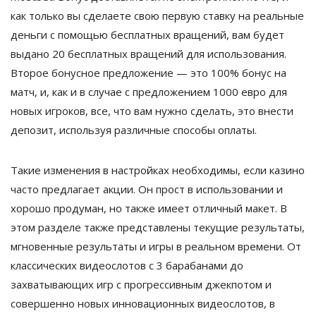
как только вы сделаете свою первую ставку на реальные
деньги с помощью бесплатных вращений, вам будет
выдано 20 бесплатных вращений для использования.
Второе бонусное предложение — это 100% бонус на
матч, и, как и в случае с предложением 1000 евро для
новых игроков, все, что вам нужно сделать, это внести
депозит, используя различные способы оплаты.
Такие изменения в настройках необходимы, если казино
часто предлагает акции. Он прост в использовании и
хорошо продуман, но также имеет отличный макет. В
этом разделе также представлены текущие результаты,
мгновенные результаты и игры в реальном времени. От
классических видеослотов с 3 барабанами до
захватывающих игр с прогрессивным джекпотом и
совершенно новых инновационных видеослотов, в