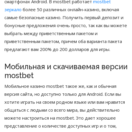
смартфонах Android. В mostbet работает
mostbet
зеркало
более 50 различных онлайн-казино, включая
самые безопасные казино. Получить первый депозит и
бонусные предложения очень просто, так как вы можете
выбрать между приветственным пакетом и
приветственным пакетом, причем оба варианта пакета
предлагают вам 200% до 200 долларов для игры.
Мобильная и скачиваемая версии
mostbet
Мобильное казино mostbet такое же, как и обычная
версия сайта, но доступно только для Android. Если вы
хотите играть на своем родном языке или вам нравится
общаться с людьми со всего мира, вы действительно
можете настроиться на mostbet. Это дает хорошее
представление о количестве доступных игр и о том,