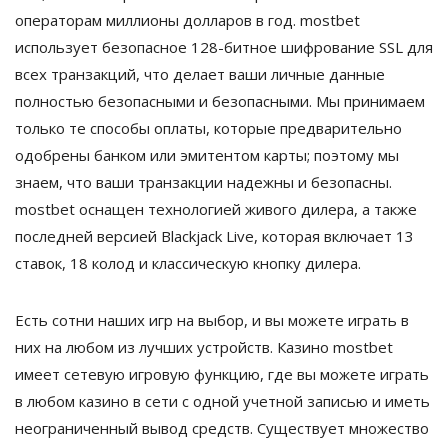
операторам миллионы долларов в год. mostbet
использует безопасное 128-битное шифрование SSL для
всех транзакций, что делает ваши личные данные
полностью безопасными и безопасными. Мы принимаем
только те способы оплаты, которые предварительно
одобрены банком или эмитентом карты; поэтому мы
знаем, что ваши транзакции надежны и безопасны.
mostbet оснащен технологией живого дилера, а также
последней версией Blackjack Live, которая включает 13
ставок, 18 колод и классическую кнопку дилера.
Есть сотни наших игр на выбор, и вы можете играть в
них на любом из лучших устройств. Казино mostbet
имеет сетевую игровую функцию, где вы можете играть
в любом казино в сети с одной учетной записью и иметь
неограниченный вывод средств. Существует множество