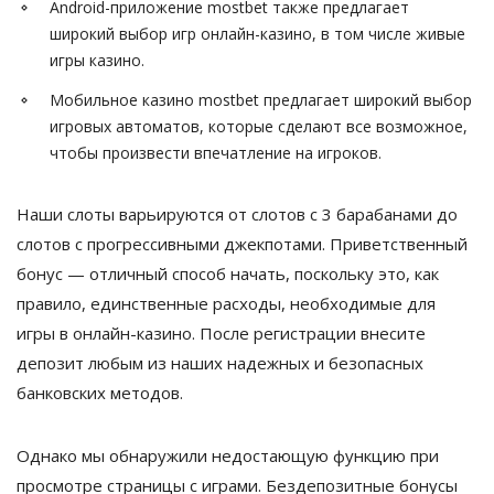
Android-приложение mostbet также предлагает
широкий выбор игр онлайн-казино, в том числе живые
игры казино.
Мобильное казино mostbet предлагает широкий выбор
игровых автоматов, которые сделают все возможное,
чтобы произвести впечатление на игроков.
Наши слоты варьируются от слотов с 3 барабанами до
слотов с прогрессивными джекпотами. Приветственный
бонус — отличный способ начать, поскольку это, как
правило, единственные расходы, необходимые для
игры в онлайн-казино. После регистрации внесите
депозит любым из наших надежных и безопасных
банковских методов.
Однако мы обнаружили недостающую функцию при
просмотре страницы с играми. Бездепозитные бонусы