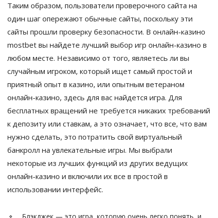
Таким образом, пользователи проверочного сайта на
один шаг опережают обычные сайты, поскольку эти
сайты прошли проверку безопасности. В онлайн-казино
mostbet вы найдете лучший выбор игр онлайн-казино в
любом месте. Независимо от того, являетесь ли вы
случайным игроком, который ищет самый простой и
приятный опыт в казино, или опытным ветераном
онлайн-казино, здесь для вас найдется игра. Для
бесплатных вращений не требуется никаких требований
к депозиту или ставкам, а это означает, что все, что вам
нужно сделать, это потратить свой виртуальный
банкролл на увлекательные игры. Мы выбрали
некоторые из лучших функций из других ведущих
онлайн-казино и включили их все в простой в
использовании интерфейс.
Блэкджек — это игра, которую очень легко понять, и