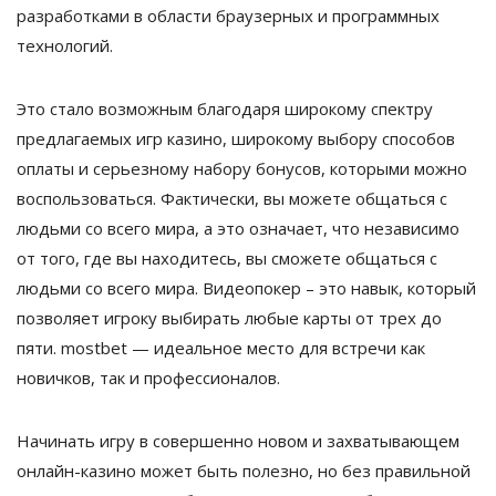
разработками в области браузерных и программных
технологий.
Это стало возможным благодаря широкому спектру
предлагаемых игр казино, широкому выбору способов
оплаты и серьезному набору бонусов, которыми можно
воспользоваться. Фактически, вы можете общаться с
людьми со всего мира, а это означает, что независимо
от того, где вы находитесь, вы сможете общаться с
людьми со всего мира. Видеопокер – это навык, который
позволяет игроку выбирать любые карты от трех до
пяти. mostbet — идеальное место для встречи как
новичков, так и профессионалов.
Начинать игру в совершенно новом и захватывающем
онлайн-казино может быть полезно, но без правильной