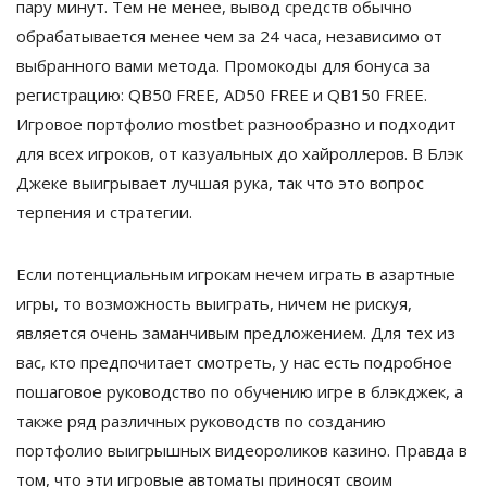
пару минут. Тем не менее, вывод средств обычно
обрабатывается менее чем за 24 часа, независимо от
выбранного вами метода. Промокоды для бонуса за
регистрацию: QB50 FREE, AD50 FREE и QB150 FREE.
Игровое портфолио mostbet разнообразно и подходит
для всех игроков, от казуальных до хайроллеров. В Блэк
Джеке выигрывает лучшая рука, так что это вопрос
терпения и стратегии.
Если потенциальным игрокам нечем играть в азартные
игры, то возможность выиграть, ничем не рискуя,
является очень заманчивым предложением. Для тех из
вас, кто предпочитает смотреть, у нас есть подробное
пошаговое руководство по обучению игре в блэкджек, а
также ряд различных руководств по созданию
портфолио выигрышных видеороликов казино. Правда в
том, что эти игровые автоматы приносят своим