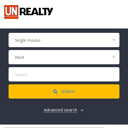
Single House
Rent
SEARCH
Advanced search