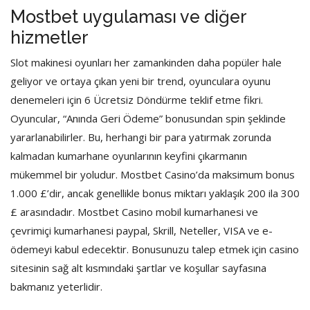
Mostbet uygulaması ve diğer
hizmetler
Slot makinesi oyunları her zamankinden daha popüler hale
geliyor ve ortaya çıkan yeni bir trend, oyunculara oyunu
denemeleri için 6 Ücretsiz Döndürme teklif etme fikri.
Oyuncular, “Anında Geri Ödeme” bonusundan spin şeklinde
yararlanabilirler. Bu, herhangi bir para yatırmak zorunda
kalmadan kumarhane oyunlarının keyfini çıkarmanın
mükemmel bir yoludur. Mostbet Casino’da maksimum bonus
1.000 £’dir, ancak genellikle bonus miktarı yaklaşık 200 ila 300
£ arasındadır. Mostbet Casino mobil kumarhanesi ve
çevrimiçi kumarhanesi paypal, Skrill, Neteller, VISA ve e-
ödemeyi kabul edecektir. Bonusunuzu talep etmek için casino
sitesinin sağ alt kısmındaki şartlar ve koşullar sayfasına
bakmanız yeterlidir.