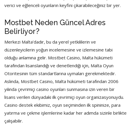
verici ve eğlenceli oyunların keyfini çıkarabileceğiniz bir yer.
Mostbet Neden Güncel Adres
Belirliyor?
Merkezi Malta’dadır, bu da yerel yetkililerin ve
düzenleyicilerin yoğun incelemesine ve izlemesine tabi
olduğu anlamına gelir. Mostbet Casino, Malta hükümeti
tarafından lisanslandığı ve denetlendiği için, Malta Oyun
Otoritesinin tüm standartlarına uymaları gerekmektedir.
Aslında, Mostbet Casino, Malta hükümeti tarafından 2006
yılında çevrimiçi casino oyunları sunmasına izin veren bir
lisans verilen dünyadaki ilk çevrimiçi oyun organizasyonuydu.
Casino destek ekibimiz, oyun seçiminden ilk spininize, para
yatırma ve çekme işlemlerine kadar her adımda sizinle birlikte
çalışabilir.