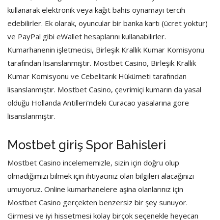
kullanarak elektronik veya kağıt bahis oynamayı tercih
edebilirler. Ek olarak, oyuncular bir banka kartı (ücret yoktur)
ve PayPal gibi eWallet hesaplarını kullanabilirler.
Kumarhanenin işletmecisi, Birleşik Krallık Kumar Komisyonu
tarafından lisanslanmıştır. Mostbet Casino, Birleşik Krallık
Kumar Komisyonu ve Cebelitarık Hükümeti tarafından
lisanslanmıştır. Mostbet Casino, çevrimiçi kumarın da yasal
olduğu Hollanda Antilleri’ndeki Curacao yasalarına göre
lisanslanmıştır.
Mostbet giriş Spor Bahisleri
Mostbet Casino incelememizle, sizin için doğru olup
olmadığımızı bilmek için ihtiyacınız olan bilgileri alacağınızı
umuyoruz. Online kumarhanelere aşina olanlarınız için
Mostbet Casino gerçekten benzersiz bir şey sunuyor.
Girmesi ve iyi hissetmesi kolay birçok seçenekle heyecan