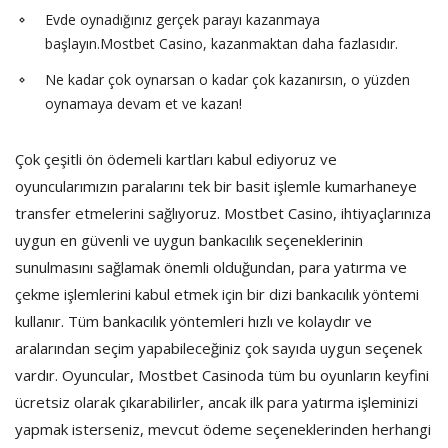
Evde oynadığınız gerçek parayı kazanmaya
başlayın.Mostbet Casino, kazanmaktan daha fazlasıdır.
Ne kadar çok oynarsan o kadar çok kazanırsın, o yüzden
oynamaya devam et ve kazan!
Çok çeşitli ön ödemeli kartları kabul ediyoruz ve
oyuncularımızın paralarını tek bir basit işlemle kumarhaneye
transfer etmelerini sağlıyoruz. Mostbet Casino, ihtiyaçlarınıza
uygun en güvenli ve uygun bankacılık seçeneklerinin
sunulmasını sağlamak önemli olduğundan, para yatırma ve
çekme işlemlerini kabul etmek için bir dizi bankacılık yöntemi
kullanır. Tüm bankacılık yöntemleri hızlı ve kolaydır ve
aralarından seçim yapabileceğiniz çok sayıda uygun seçenek
vardır. Oyuncular, Mostbet Casinoda tüm bu oyunların keyfini
ücretsiz olarak çıkarabilirler, ancak ilk para yatırma işleminizi
yapmak isterseniz, mevcut ödeme seçeneklerinden herhangi