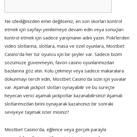
Ne izlediğinizden emin değilseniz, en son skorları kontrol
etmek için sayfayı yenilemeye devam edin veya sonuçları
kontrol etmek için sadece yarışmanın adını yazın. Poki’lerden
video slotlarına, slotlara, masa ve özel oyunlara, Mostbet
Casino’da her tür oyuncu için bir şeyler var. Sadece bizim
sözümüze güvenmeyin, favori casino oyunlarımızdan
bazılarına göz atın. Kolu çekmeyi veya sadece makaralara
dokunmayı tercih edin, Mostbet Casino’da sizin için yuvalar
var. Aşamalı jackpot slotları oynayabilir ve bu süreçte
heyecan verici aşamalı jackpotlar kazanabilirsiniz! Aşamalı
slotlarımızdan birini oynayarak kazancınızı bir sonraki
seviyeye taşımak ister misiniz?
Mostbet Casino’da, eğlence veya gerçek parayla