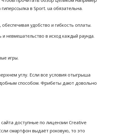
, чтобы прочитать обзор целиком например
гиперссылка в Sport. ua обязательна.
 обеспечивая удобство и гибкость оплаты.
ть и невмешательство в исход каждый раунда.
вые игры.
ерхнем углу. Если все условия отыгрыша
 удобным способом. Фрибеты дают довольно
 сайта доступные по лицензии Creative
. Если смартфон выдаёт роковую, то это