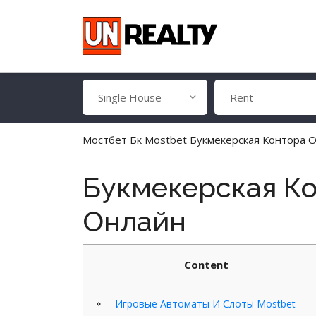
Single House
Rent
Мостбет Бк Mostbet Букмекерская Контора 
Букмекерская Ко
Онлайн
Content
Игровые Автоматы И Слоты Mostbet