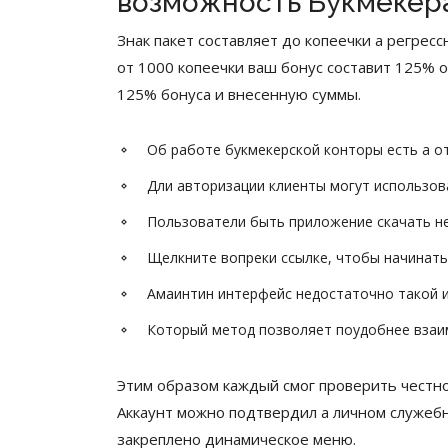
возможность Букмекер
Знак пакет составляет до копеечки а регрес
от 1000 копеечки ваш бонус составит 125% о
125% бонуса и внесенную суммы.
Об работе букмекерской конторы есть а о
Дли авторизации клиенты могут использоват
Пользователи быть приложение скачать н
Щелкните вопреки ссылке, чтобы начинать 
Амаинтин интерфейс недостаточно такой и 
Который метод позволяет поудобнее взаим
Этим образом каждый смог проверить честно
Аккаунт можно подтвердил а личном служебн
закреплено динамическое меню.