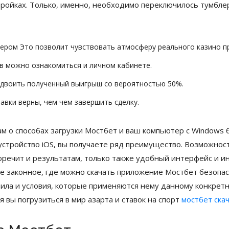
тройках. Только, именно, необходимо переключилось тумблер
лером Это позволит чувствовать атмосферу реального казино п
в можно ознакомиться и личном кабинете.
удвоить полученный выигрыш со вероятностью 50%.
авки верны, чем чем завершить сделку.
ам о способах загрузки Мостбет и ваш компьютер с Windows 
устройство iOS, вы получаете ряд преимущество. Возможност
воречит и результатам, только также удобный интерфейс и 
е законное, где можно скачать приложение Мостбет безопас
равила и условия, которые применяются нему данному конкр
 вы погрузиться в мир азарта и ставок на спорт
мостбет ска