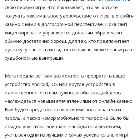
свою первую игру. Это показывает, что вы хотите
получать максимальное удовольствие от игры в онлайн-
казино с нами в долгосрочной перспективе. Пока сайт
лицензирован и управляется должным образом, он
обычно достаточно хорош. Для тех, кто предпочитает
рулетку, у нас есть игры, в которых вы можете выиграть
судьбоносные выигрыши.
Mers предлагает вам возможность превратить ваше
устройство Android, iOS или другое устройство в
единственное, что вам нужно, чтобы каждый день
наслаждаться новыми впечатлениями от онлайн-казино.
Вам будет предложено ввести имя пользователя и
пароль, а также номер мобильного телефона. Было бы
стыдно упустить свой шанс насладиться весельем,
учитывая одни из лучших и самых увлекательных игр!