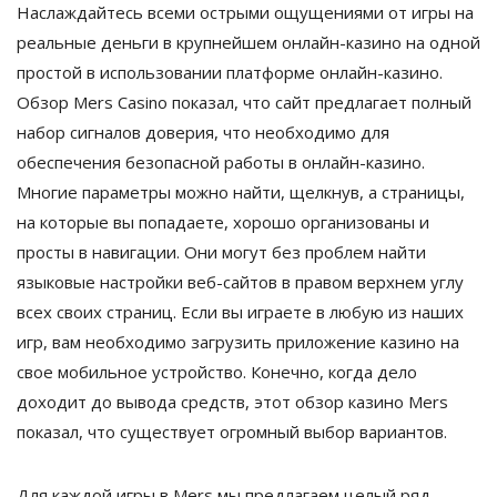
Наслаждайтесь всеми острыми ощущениями от игры на
реальные деньги в крупнейшем онлайн-казино на одной
простой в использовании платформе онлайн-казино.
Обзор Mers Casino показал, что сайт предлагает полный
набор сигналов доверия, что необходимо для
обеспечения безопасной работы в онлайн-казино.
Многие параметры можно найти, щелкнув, а страницы,
на которые вы попадаете, хорошо организованы и
просты в навигации. Они могут без проблем найти
языковые настройки веб-сайтов в правом верхнем углу
всех своих страниц. Если вы играете в любую из наших
игр, вам необходимо загрузить приложение казино на
свое мобильное устройство. Конечно, когда дело
доходит до вывода средств, этот обзор казино Mers
показал, что существует огромный выбор вариантов.
Для каждой игры в Mers мы предлагаем целый ряд