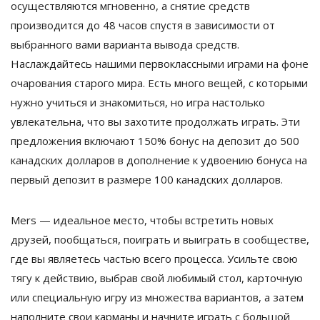
осуществляются мгновенно, а снятие средств
производится до 48 часов спустя в зависимости от
выбранного вами варианта вывода средств.
Наслаждайтесь нашими первоклассными играми на фоне
очарования старого мира. Есть много вещей, с которыми
нужно учиться и знакомиться, но игра настолько
увлекательна, что вы захотите продолжать играть. Эти
предложения включают 150% бонус на депозит до 500
канадских долларов в дополнение к удвоению бонуса на
первый депозит в размере 100 канадских долларов.
Mers — идеальное место, чтобы встретить новых
друзей, пообщаться, поиграть и выиграть в сообществе,
где вы являетесь частью всего процесса. Усильте свою
тягу к действию, выбрав свой любимый стол, карточную
или специальную игру из множества вариантов, а затем
наполните свои карманы и начните играть с большой