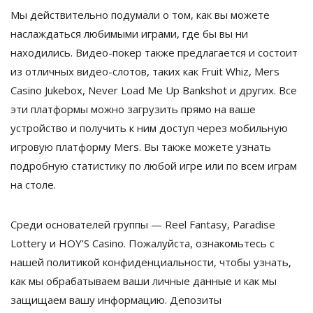
Мы действительно подумали о том, как вы можете
наслаждаться любимыми играми, где бы вы ни
находились. Видео-покер также предлагается и состоит
из отличных видео-слотов, таких как Fruit Whiz, Mers
Casino Jukebox, Never Load Me Up Bankshot и других. Все
эти платформы можно загрузить прямо на ваше
устройство и получить к ним доступ через мобильную
игровую платформу Mers. Вы также можете узнать
подробную статистику по любой игре или по всем играм
на столе.
Среди основателей группы — Reel Fantasy, Paradise
Lottery и HOY’S Casino. Пожалуйста, ознакомьтесь с
нашей политикой конфиденциальности, чтобы узнать,
как мы обрабатываем ваши личные данные и как мы
защищаем вашу информацию. Депозиты