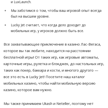
и LuxLaunch.
Мы заботимся о том, чтобы ваш игровой опыт всегда
был на высшем уровне.
Lucky Jet считает, что когда дело доходит до
мобильных игр, у игроков должно быть все.
Все захватывающее приключение в казино Лас-Вегаса,
которое вы так любите, находится на расстоянии
бесплатной игры! От таких игр, как игровые автоматы,
карточные игры, рулетка и блэкджек, до настольных игр,
таких как покер, баккара и кости, и многого другого —
все это есть в Lucky Jet! Посетите наш каталог
мобильных казино, чтобы найти мобильную версию
казино, которое вам нужно.
Мы также принимаем Ukash и Neteller, поэтому нет