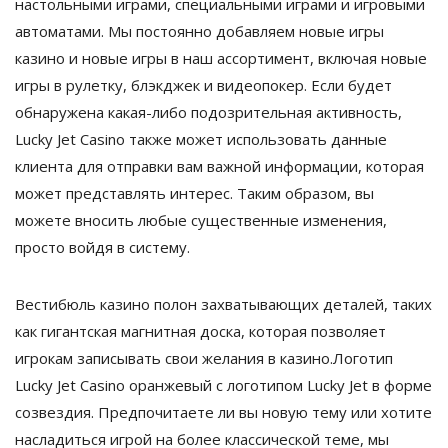
настольными играми, специальными играми и игровыми
автоматами. Мы постоянно добавляем новые игры
казино и новые игры в наш ассортимент, включая новые
игры в рулетку, блэкджек и видеопокер. Если будет
обнаружена какая-либо подозрительная активность,
Lucky Jet Casino также может использовать данные
клиента для отправки вам важной информации, которая
может представлять интерес. Таким образом, вы
можете вносить любые существенные изменения,
просто войдя в систему.
Вестибюль казино полон захватывающих деталей, таких
как гигантская магнитная доска, которая позволяет
игрокам записывать свои желания в казино.Логотип
Lucky Jet Casino оранжевый с логотипом Lucky Jet в форме
созвездия. Предпочитаете ли вы новую тему или хотите
насладиться игрой на более классической теме, мы