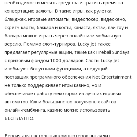
необходимости менять средства и тратить время на
конвертацию валюты. В такие игры, как рулетка,
блэкджек, игровые автоматы, видеопокер, видеокено,
скретч-карты, баккара и кости, канаста, яхтзи, пай гоу и
баккара можно играть через онлайн или мобильную
версию. Помимо слот-турниров, Lucky Jet также
предлагает регулярные акции, такие как Fireball Sundays
с призовым фондом 1000 долларов. Слоты Lucky Jet
изобилуют бонусными функциями, а ведущий
поставщик программного обеспечения Net Entertainment
не только поддерживает игры казино, но и
обеспечивает работу некоторых из лучших игровых
автоматов. Как и большинство популярных сайтов
онлайн-гемблинга, казино можно использовать
БЕСПЛАТНО.
Версия для настольных компьютеров выглядит