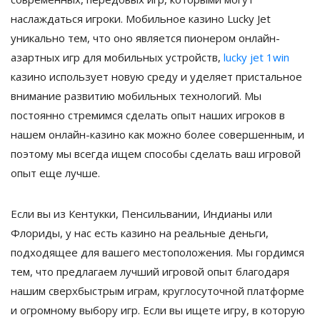
наслаждаться игроки. Мобильное казино Lucky Jet
уникально тем, что оно является пионером онлайн-
азартных игр для мобильных устройств,
lucky jet 1win
казино использует новую среду и уделяет пристальное
внимание развитию мобильных технологий. Мы
постоянно стремимся сделать опыт наших игроков в
нашем онлайн-казино как можно более совершенным, и
поэтому мы всегда ищем способы сделать ваш игровой
опыт еще лучше.
Если вы из Кентукки, Пенсильвании, Индианы или
Флориды, у нас есть казино на реальные деньги,
подходящее для вашего местоположения. Мы гордимся
тем, что предлагаем лучший игровой опыт благодаря
нашим сверхбыстрым играм, круглосуточной платформе
и огромному выбору игр. Если вы ищете игру, в которую