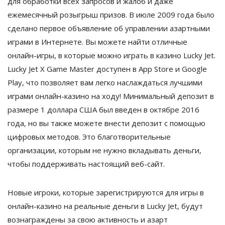
для обработки всех запросов и жалоб и даже
ежемесячный розыгрыш призов. В июле 2009 года было
сделано первое объявление об управлении азартными
играми в Интернете. Вы можете найти отличные
онлайн-игры, в которые можно играть в казино Lucky Jet.
Lucky Jet X Game Master доступен в App Store и Google
Play, что позволяет вам легко наслаждаться лучшими
играми онлайн-казино на ходу! Минимальный депозит в
размере 1 доллара США был введен в октябре 2016
года, но вы также можете внести депозит с помощью
цифровых методов. Это благотворительные
организации, которым не нужно вкладывать деньги,
чтобы поддерживать настоящий веб-сайт.
Новые игроки, которые зарегистрируются для игры в
онлайн-казино на реальные деньги в Lucky Jet, будут
вознаграждены за свою активность и азарт