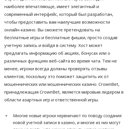
наиболее впечатляюще, имеет элегантный и
современный интерфейс, который был разработан,
чтобы предоставить вам наилучшие возможности
онлайн-казино. Вы сможете претендовать на
бесплатные игры и бесплатные фишки, просто создав
учетную запись и войдя в систему. Хост может
предлагать информацию об акциях, бонусах или о
различных функциях веб-сайта во время чата. Тем не
менее, игроки всегда должны проверять отзывы
клиентов, поскольку это поможет защитить их от
мошеннических или мошеннических казино. CrownBet,
принадлежащая CrownBet, является мировым лидером в
области азартных игр и ответственной игры.
Многие новые игроки нервничают по поводу создания
новой учетной записи в казино, и многие из них могут