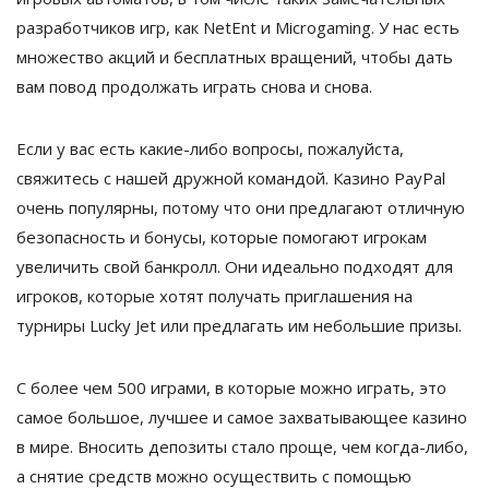
разработчиков игр, как NetEnt и Microgaming. У нас есть
множество акций и бесплатных вращений, чтобы дать
вам повод продолжать играть снова и снова.
Если у вас есть какие-либо вопросы, пожалуйста,
свяжитесь с нашей дружной командой. Казино PayPal
очень популярны, потому что они предлагают отличную
безопасность и бонусы, которые помогают игрокам
увеличить свой банкролл. Они идеально подходят для
игроков, которые хотят получать приглашения на
турниры Lucky Jet или предлагать им небольшие призы.
С более чем 500 играми, в которые можно играть, это
самое большое, лучшее и самое захватывающее казино
в мире. Вносить депозиты стало проще, чем когда-либо,
а снятие средств можно осуществить с помощью