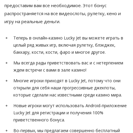
предоставим вам все необходимое. Этот бонус
распространяется на все видеослоты, рулетку, кено и
игру на реальные деньги.
Теперь в онлайн-казино Lucky Jet вы можете играть в
целый ряд живых игр, включая рулетку, блэкджек,
баккару, кости, кости, фаро и многое другое.
Мы всегда рады приветствовать вас и с нетерпением
ждем встречи с вами в зале казино!
Многие игроки приходят в Lucky Jet, потому что они
открыли для себя наши прогрессивные джекпоты,
которые сделали нас известными среди казино мира.
Новые игроки могут использовать Android-приложение
Lucky Jet для регистрации и получения 100%
приветственного бонуса.
Во-первых, мы предлагаем совершенно бесплатный