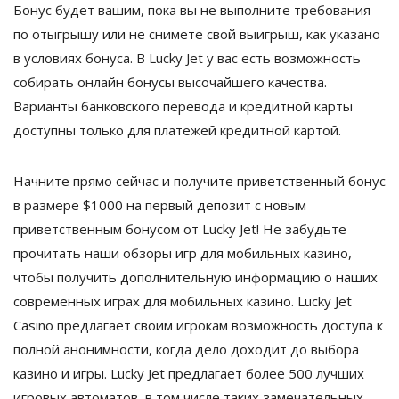
Бонус будет вашим, пока вы не выполните требования
по отыгрышу или не снимете свой выигрыш, как указано
в условиях бонуса. В Lucky Jet у вас есть возможность
собирать онлайн бонусы высочайшего качества.
Варианты банковского перевода и кредитной карты
доступны только для платежей кредитной картой.
Начните прямо сейчас и получите приветственный бонус
в размере $1000 на первый депозит с новым
приветственным бонусом от Lucky Jet! Не забудьте
прочитать наши обзоры игр для мобильных казино,
чтобы получить дополнительную информацию о наших
современных играх для мобильных казино. Lucky Jet
Casino предлагает своим игрокам возможность доступа к
полной анонимности, когда дело доходит до выбора
казино и игры. Lucky Jet предлагает более 500 лучших
игровых автоматов, в том числе таких замечательных