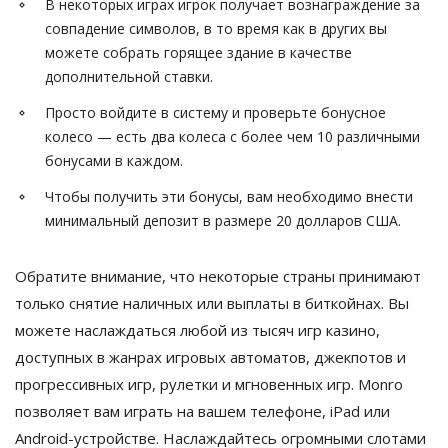
В некоторых играх игрок получает вознаграждение за
совпадение символов, в то время как в других вы
можете собрать горящее здание в качестве
дополнительной ставки.
Просто войдите в систему и проверьте бонусное
колесо — есть два колеса с более чем 10 различными
бонусами в каждом.
Чтобы получить эти бонусы, вам необходимо внести
минимальный депозит в размере 20 долларов США.
Обратите внимание, что некоторые страны принимают
только снятие наличных или выплаты в биткойнах. Вы
можете наслаждаться любой из тысяч игр казино,
доступных в жанрах игровых автоматов, джекпотов и
прогрессивных игр, рулетки и мгновенных игр. Monro
позволяет вам играть на вашем телефоне, iPad или
Android-устройстве. Наслаждайтесь огромными слотами