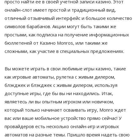
просто найти ее в своей учетной записи казино. Этот
онлайн-слот имеет простой и традиционный вид,
отличный отзывчивый интерфейс и большое количество
символов барабанов. Акции могут быть такими же
простыми, как подписка на получение информационных
бюллетеней от Казино Monros, или такими же
сложными, как участие в специальных предложениях.
Вы можете играть в свои любимые игры казино, такие
как игровые автоматы, рулетка с живым дилером,
блэкджек и блэкджек с живым дилером, используя
доступные игры, где бы вы ни находились. Итак,
являетесь ли вы опытным игроком или новичком,
который только начинает осваивать игру, Monro ждет
вас или ваше мобильное устройство прямо сейчас! У
провайдеров есть несколько онлайн-игр и игровых
автоматов на разные темы. Пришло время надеть свою