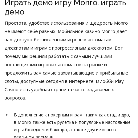
Играть демо игру Monro, играть
демо
Простота, удобство использования и щедрость Monro
не имеют себе равных. Мобильное казино Monro дает
вам доступ к бесчисленным игровым автоматам,
джекпотам и играм с прогрессивным джекпотом. Вот
почему мы решили работать с самыми лучшими
поставщиками игровых автоматов на рынке и
предложить вам самые захватывающие и прибыльные
слоты, доступные сегодня в Интернете. В лобби Play
Casino есть удобная страница часто задаваемых
вопросов.
В дополнение к покерным играм, таким как стад и дро,
в Monro также есть рулетка и популярные настольные
игры блэкджек и баккара, а также другие игры в
реальном времени.