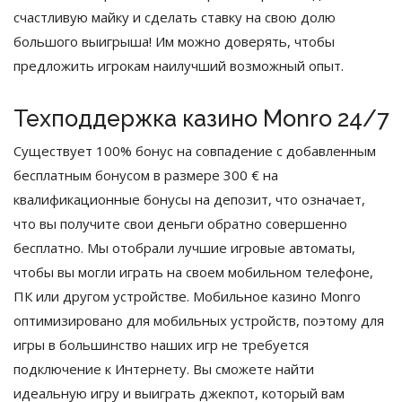
счастливую майку и сделать ставку на свою долю
большого выигрыша! Им можно доверять, чтобы
предложить игрокам наилучший возможный опыт.
Техподдержка казино Monro 24/7
Существует 100% бонус на совпадение с добавленным
бесплатным бонусом в размере 300 € на
квалификационные бонусы на депозит, что означает,
что вы получите свои деньги обратно совершенно
бесплатно. Мы отобрали лучшие игровые автоматы,
чтобы вы могли играть на своем мобильном телефоне,
ПК или другом устройстве. Мобильное казино Monro
оптимизировано для мобильных устройств, поэтому для
игры в большинство наших игр не требуется
подключение к Интернету. Вы сможете найти
идеальную игру и выиграть джекпот, который вам