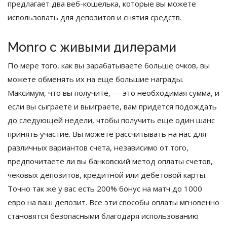
предлагает два веб-кошелька, которые вы можете
использовать для депозитов и снятия средств.
Monro с живыми дилерами
По мере того, как вы зарабатываете больше очков, вы
можете обменять их на еще большие награды.
Максимум, что вы получите, — это необходимая сумма, и
если вы сыграете и выиграете, вам придется подождать
до следующей недели, чтобы получить еще один шанс
принять участие. Вы можете рассчитывать на нас для
различных вариантов счета, независимо от того,
предпочитаете ли вы банковский метод оплаты счетов,
чековых депозитов, кредитной или дебетовой карты.
Точно так же у вас есть 200% бонус на матч до 1000
евро на ваш депозит. Все эти способы оплаты мгновенно
становятся безопасными благодаря использованию