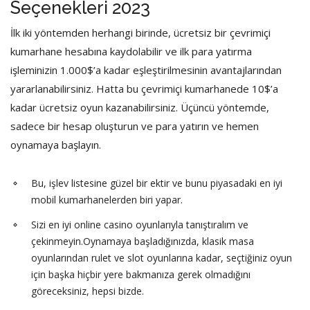
Seçenekleri 2023
İlk iki yöntemden herhangi birinde, ücretsiz bir çevrimiçi
kumarhane hesabına kaydolabilir ve ilk para yatırma
işleminizin 1.000$’a kadar eşleştirilmesinin avantajlarından
yararlanabilirsiniz. Hatta bu çevrimiçi kumarhanede 10$’a
kadar ücretsiz oyun kazanabilirsiniz. Üçüncü yöntemde,
sadece bir hesap oluşturun ve para yatırın ve hemen
oynamaya başlayın.
Bu, işlev listesine güzel bir ektir ve bunu piyasadaki en iyi
mobil kumarhanelerden biri yapar.
Sizi en iyi online casino oyunlarıyla tanıştıralım ve
çekinmeyin.Oynamaya başladığınızda, klasik masa
oyunlarından rulet ve slot oyunlarına kadar, seçtiğiniz oyun
için başka hiçbir yere bakmanıza gerek olmadığını
göreceksiniz, hepsi bizde.