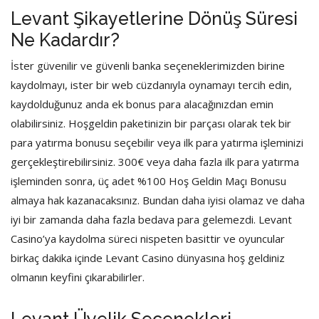
Levant Şikayetlerine Dönüş Süresi
Ne Kadardır?
İster güvenilir ve güvenli banka seçeneklerimizden birine
kaydolmayı, ister bir web cüzdanıyla oynamayı tercih edin,
kaydolduğunuz anda ek bonus para alacağınızdan emin
olabilirsiniz. Hoşgeldin paketinizin bir parçası olarak tek bir
para yatırma bonusu seçebilir veya ilk para yatırma işleminizi
gerçekleştirebilirsiniz. 300€ veya daha fazla ilk para yatırma
işleminden sonra, üç adet %100 Hoş Geldin Maçı Bonusu
almaya hak kazanacaksınız. Bundan daha iyisi olamaz ve daha
iyi bir zamanda daha fazla bedava para gelemezdi. Levant
Casino’ya kaydolma süreci nispeten basittir ve oyuncular
birkaç dakika içinde Levant Casino dünyasına hoş geldiniz
olmanın keyfini çıkarabilirler.