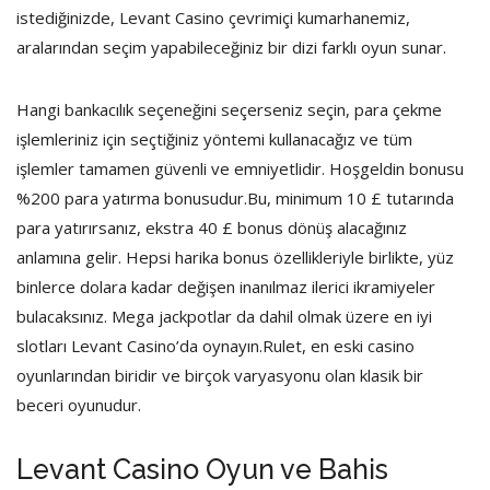
istediğinizde, Levant Casino çevrimiçi kumarhanemiz,
aralarından seçim yapabileceğiniz bir dizi farklı oyun sunar.
Hangi bankacılık seçeneğini seçerseniz seçin, para çekme
işlemleriniz için seçtiğiniz yöntemi kullanacağız ve tüm
işlemler tamamen güvenli ve emniyetlidir. Hoşgeldin bonusu
%200 para yatırma bonusudur.Bu, minimum 10 £ tutarında
para yatırırsanız, ekstra 40 £ bonus dönüş alacağınız
anlamına gelir. Hepsi harika bonus özellikleriyle birlikte, yüz
binlerce dolara kadar değişen inanılmaz ilerici ikramiyeler
bulacaksınız. Mega jackpotlar da dahil olmak üzere en iyi
slotları Levant Casino’da oynayın.Rulet, en eski casino
oyunlarından biridir ve birçok varyasyonu olan klasik bir
beceri oyunudur.
Levant Casino Oyun ve Bahis