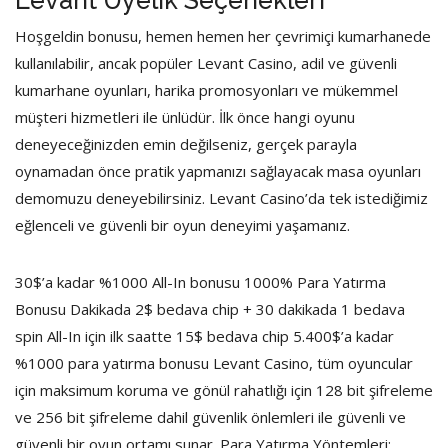
Levant Üyelik Seçenekleri
Hoşgeldin bonusu, hemen hemen her çevrimiçi kumarhanede
kullanılabilir, ancak popüler Levant Casino, adil ve güvenli
kumarhane oyunları, harika promosyonları ve mükemmel
müşteri hizmetleri ile ünlüdür. İlk önce hangi oyunu
deneyeceğinizden emin değilseniz, gerçek parayla
oynamadan önce pratik yapmanızı sağlayacak masa oyunları
demomuzu deneyebilirsiniz. Levant Casino’da tek istediğimiz
eğlenceli ve güvenli bir oyun deneyimi yaşamanız.
30$’a kadar %1000 All-In bonusu 1000% Para Yatırma
Bonusu Dakikada 2$ bedava chip + 30 dakikada 1 bedava
spin All-In için ilk saatte 15$ bedava chip 5.400$’a kadar
%1000 para yatırma bonusu Levant Casino, tüm oyuncular
için maksimum koruma ve gönül rahatlığı için 128 bit şifreleme
ve 256 bit şifreleme dahil güvenlik önlemleri ile güvenli ve
güvenli bir oyun ortamı sunar. Para Yatırma Yöntemleri: