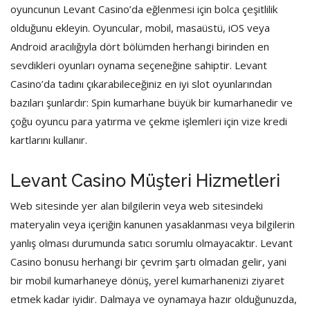
oyuncunun Levant Casino’da eğlenmesi için bolca çeşitlilik
olduğunu ekleyin. Oyuncular, mobil, masaüstü, iOS veya
Android aracılığıyla dört bölümden herhangi birinden en
sevdikleri oyunları oynama seçeneğine sahiptir. Levant
Casino’da tadını çıkarabileceğiniz en iyi slot oyunlarından
bazıları şunlardır: Spin kumarhane büyük bir kumarhanedir ve
çoğu oyuncu para yatırma ve çekme işlemleri için vize kredi
kartlarını kullanır.
Levant Casino Müşteri Hizmetleri
Web sitesinde yer alan bilgilerin veya web sitesindeki
materyalin veya içeriğin kanunen yasaklanması veya bilgilerin
yanlış olması durumunda satıcı sorumlu olmayacaktır. Levant
Casino bonusu herhangi bir çevrim şartı olmadan gelir, yani
bir mobil kumarhaneye dönüş, yerel kumarhanenizi ziyaret
etmek kadar iyidir. Dalmaya ve oynamaya hazır olduğunuzda,