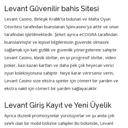
Levant Güvenilir bahis Sitesi
Levant Casino, Birleşik Krallık’ta bulunan ve Malta Oyun
Otoritesi tarafından lisanslanan Spincasino’ya aittir ve onun
tarafından işletilmektedir. Şirket ayrıca eCOGRA tarafından
lisanslanmıştır ve kişisel bilgilerinizin güvende olmasını
sağlamak için katı gizlilik ve güvenlik yönergelerine sahiptir.
Levant Casino, klasik slotlar, en iyi progresif slotlar, video
poker, kazı kazan kartları ve daha pek çok heyecan verici
oyun koleksiyonuna sahiptir. Neye karar verirseniz verin,
Levant Casino size ekstra spinler için cömert bir yardım ve
ekstra nakit için cömert bir yardım sağlayacaktır.
Levant Giriş Kayıt ve Yeni Üyelik
Ayrıca düzenli promosyonlar yürütüyorlar ve şu anda çok
sınırlı olan bir mobil bölüme sahipler.Bu bölümde, Levant