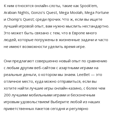
К ним относятся онлайн-слоты, такие как Spook’em,
Arabian Nights, Gonzo’s Quest, Mega Moolah, Mega Fortune
и Chomp’s Quest; среди прочих. Что ж, если вы ищете
лучший игровой опыт, вам нужно мыслить нестандартно.
Это может быть связано с тем, что в Европе много
людей, которые погружены в жизненные задачи и часто
не имеют возможности уделить время игре.
Они предлагают совершенно новый опыт по сравнению
с любым другим веб-сайтом с азартными играми на
реальные деньги, о котором мы знаем. LeeBet — это
отличное место, куда можно отправиться, если вы
хотите найти лучшие игры онлайн-казино, с более чем
200 лучшими мобильными играми и бесконечным
игровым удовольствием! Выберите любой из наших
приветственных пакетов сегодня и регулярно