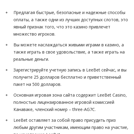
Предлагая быстрые, безопасные и надежные способы
оплаты, а также одни из лучших доступных слотов, это
явный признак того, что это казино привлечет
множество игроков.
Вы можете наслаждаться живыми играми в казино, а
также играть в свое удовольствие, а также играть на
реальные деньги.
Зарегистрируйте учетную запись в LeeBet сейчас, и вы
получите 25 долларов бесплатно и приветственный
пакет на 500 долларов.
Основная игровая зона сайта содержит LeeBet Casino,
полностью лицензированное игровой комиссией
Канаваке, членский номер – three-AG7C.
LeeBet оставляет за собой право присудить приз
любым другим участникам, имеющим право на участие,