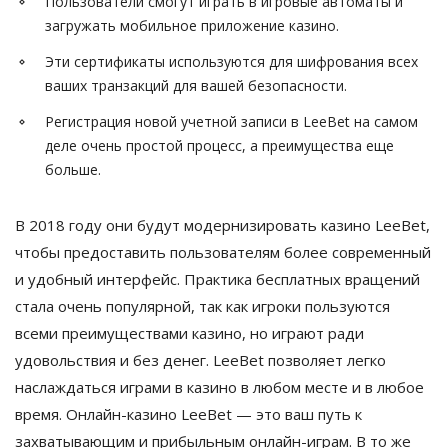
Пользователи смогут играть в игровые автоматы и
загружать мобильное приложение казино.
Эти сертификаты используются для шифрования всех
ваших транзакций для вашей безопасности.
Регистрация новой учетной записи в LeeBet на самом
деле очень простой процесс, а преимущества еще
больше.
В 2018 году они будут модернизировать казино LeeBet,
чтобы предоставить пользователям более современный
и удобный интерфейс. Практика бесплатных вращений
стала очень популярной, так как игроки пользуются
всеми преимуществами казино, но играют ради
удовольствия и без денег. LeeBet позволяет легко
наслаждаться играми в казино в любом месте и в любое
время. Онлайн-казино LeeBet — это ваш путь к
захватывающим и прибыльным онлайн-играм. В то же