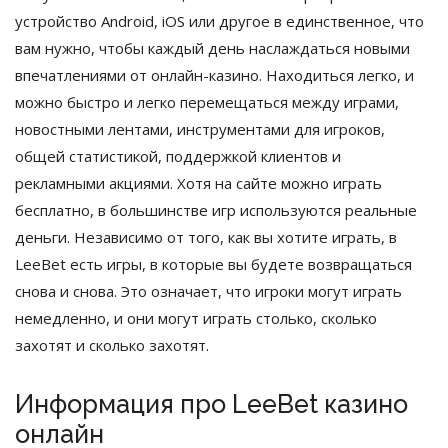
устройство Android, iOS или другое в единственное, что
вам нужно, чтобы каждый день наслаждаться новыми
впечатлениями от онлайн-казино. Находиться легко, и
можно быстро и легко перемещаться между играми,
новостными лентами, инструментами для игроков,
общей статистикой, поддержкой клиентов и
рекламными акциями. Хотя на сайте можно играть
бесплатно, в большинстве игр используются реальные
деньги. Независимо от того, как вы хотите играть, в
LeeBet есть игры, в которые вы будете возвращаться
снова и снова. Это означает, что игроки могут играть
немедленно, и они могут играть столько, сколько
захотят и сколько захотят.
Информация про LeeBet казино
онлайн