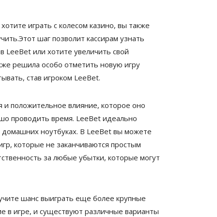
хотите играть с колесом казино, вы также
учить.Этот шаг позволит кассирам узнать
 в LeeBet или хотите увеличить свой
акже решила особо отметить новую игру
ывать, став игроком LeeBet.
ия и положительное влияние, которое оно
ошо проводить время. LeeBet идеально
и домашних ноутбуках. В LeeBet вы можете
игр, которые не заканчиваются простым
тственность за любые убытки, которые могут
лучите шанс выиграть еще более крупные
ие в игре, и существуют различные варианты