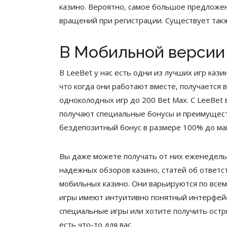
казино. Вероятно, самое большое предложен
вращений при регистрации. Существует такж
В Мобильной версии 
В LeeBet у нас есть одни из лучших игр каз
что когда они работают вместе, получается
одноколодных игр до 200 Bet Max. С LeeBet 
получают специальные бонусы и преимуществ
бездепозитный бонус в размере 100% до мак
Вы даже можете получать от них еженедель
надежных обзоров казино, статей об ответс
мобильных казино. Они варьируются по всем
игры имеют интуитивно понятный интерфейс 
специальные игры или хотите получить ост
есть что-то для вас.