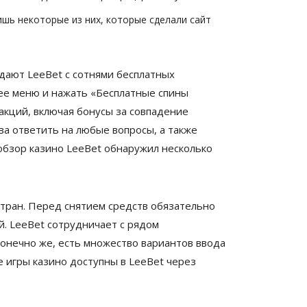
ишь некоторые из них, которые сделали сайт
идают LeeBet с сотнями бесплатных
хнее меню и нажать «Бесплатные спины
акций, включая бонусы за совпадение
ва ответить на любые вопросы, а также
обзор казино LeeBet обнаружил несколько
стран. Перед снятием средств обязательно
й. LeeBet сотрудничает с рядом
онечно же, есть множество вариантов ввода
е игры казино доступны в LeeBet через