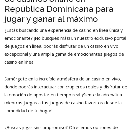
República Dominicana para
jugar y ganar al máximo
¿Estás buscando una experiencia de casino en línea única y
emocionante? ¡No busques más! En nuestro exclusivo portal
de juegos en línea, podrás disfrutar de un casino en vivo
excepcional y una amplia gama de emocionantes juegos de
casino en línea.
Sumérgete en la increíble atmósfera de un casino en vivo,
donde podrás interactuar con crupieres reales y disfrutar de
la emoción de apostar en tiempo real. ¡Siente la adrenalina
mientras juegas a tus juegos de casino favoritos desde la
comodidad de tu hogar!
¿Buscas jugar sin compromiso? Ofrecemos opciones de