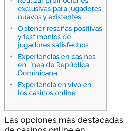
Realizar promociones
exclusivas para jugadores
nuevos y existentes
Obtener reseñas positivas
y testimonios de
jugadores satisfechos
Experiencias en casinos
en línea de República
Dominicana
Experiencia en vivo en
los casinos online
Las opciones más destacadas
de casinos online en