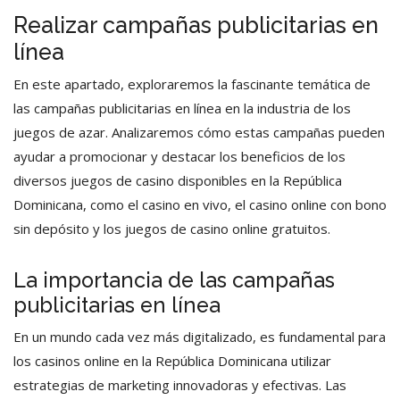
Realizar campañas publicitarias en
línea
En este apartado, exploraremos la fascinante temática de
las campañas publicitarias en línea en la industria de los
juegos de azar. Analizaremos cómo estas campañas pueden
ayudar a promocionar y destacar los beneficios de los
diversos juegos de casino disponibles en la República
Dominicana, como el casino en vivo, el casino online con bono
sin depósito y los juegos de casino online gratuitos.
La importancia de las campañas
publicitarias en línea
En un mundo cada vez más digitalizado, es fundamental para
los casinos online en la República Dominicana utilizar
estrategias de marketing innovadoras y efectivas. Las