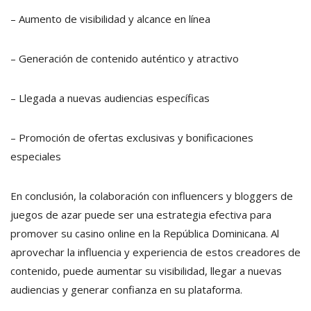
– Aumento de visibilidad y alcance en línea
– Generación de contenido auténtico y atractivo
– Llegada a nuevas audiencias específicas
– Promoción de ofertas exclusivas y bonificaciones
especiales
En conclusión, la colaboración con influencers y bloggers de
juegos de azar puede ser una estrategia efectiva para
promover su casino online en la República Dominicana. Al
aprovechar la influencia y experiencia de estos creadores de
contenido, puede aumentar su visibilidad, llegar a nuevas
audiencias y generar confianza en su plataforma.