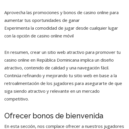
Aprovecha las promociones y bonos de casino online para
aumentar tus oportunidades de ganar
Experimenta la comodidad de jugar desde cualquier lugar
con la opción de casino online móvil
En resumen, crear un sitio web atractivo para promover tu
casino online en República Dominicana implica un diseño
atractivo, contenido de calidad y una navegación fácil.
Continúa refinando y mejorando tu sitio web en base a la
retroalimentación de los jugadores para asegurarte de que
siga siendo atractivo y relevante en un mercado
competitivo.
Ofrecer bonos de bienvenida
En esta sección, nos complace ofrecer a nuestros jugadores