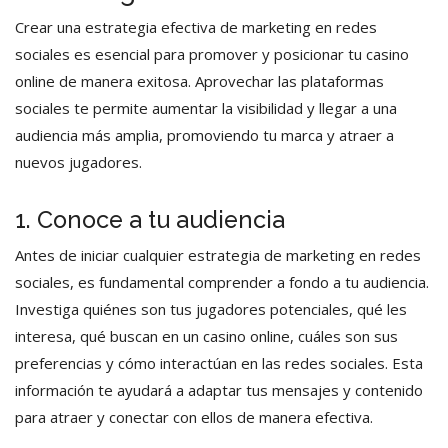
Crear una estrategia efectiva de marketing en redes
sociales es esencial para promover y posicionar tu casino
online de manera exitosa. Aprovechar las plataformas
sociales te permite aumentar la visibilidad y llegar a una
audiencia más amplia, promoviendo tu marca y atraer a
nuevos jugadores.
1. Conoce a tu audiencia
Antes de iniciar cualquier estrategia de marketing en redes
sociales, es fundamental comprender a fondo a tu audiencia.
Investiga quiénes son tus jugadores potenciales, qué les
interesa, qué buscan en un casino online, cuáles son sus
preferencias y cómo interactúan en las redes sociales. Esta
información te ayudará a adaptar tus mensajes y contenido
para atraer y conectar con ellos de manera efectiva.