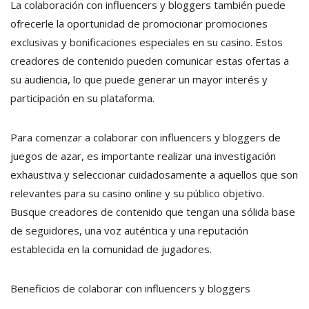
La colaboración con influencers y bloggers también puede
ofrecerle la oportunidad de promocionar promociones
exclusivas y bonificaciones especiales en su casino. Estos
creadores de contenido pueden comunicar estas ofertas a
su audiencia, lo que puede generar un mayor interés y
participación en su plataforma.
Para comenzar a colaborar con influencers y bloggers de
juegos de azar, es importante realizar una investigación
exhaustiva y seleccionar cuidadosamente a aquellos que son
relevantes para su casino online y su público objetivo.
Busque creadores de contenido que tengan una sólida base
de seguidores, una voz auténtica y una reputación
establecida en la comunidad de jugadores.
Beneficios de colaborar con influencers y bloggers