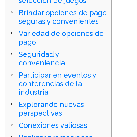
selección de juegos
Brindar opciones de pago
seguras y convenientes
Variedad de opciones de
pago
Seguridad y
conveniencia
Participar en eventos y
conferencias de la
industria
Explorando nuevas
perspectivas
Conexiones valiosas