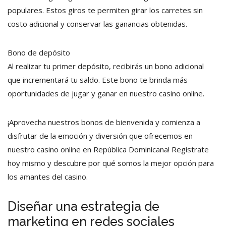
populares. Estos giros te permiten girar los carretes sin
costo adicional y conservar las ganancias obtenidas.
Bono de depósito
Al realizar tu primer depósito, recibirás un bono adicional
que incrementará tu saldo. Este bono te brinda más
oportunidades de jugar y ganar en nuestro casino online.
¡Aprovecha nuestros bonos de bienvenida y comienza a
disfrutar de la emoción y diversión que ofrecemos en
nuestro casino online en República Dominicana! Regístrate
hoy mismo y descubre por qué somos la mejor opción para
los amantes del casino.
Diseñar una estrategia de
marketing en redes sociales