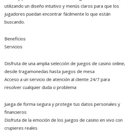
utilizando un diseño intuitivo y menús claros para que los
jugadores puedan encontrar fácilmente lo que están
buscando.
Beneficios
Servicios
Disfruta de una amplia selección de juegos de casino online,
desde tragamonedas hasta juegos de mesa
Acceso a un servicio de atención al cliente 24/7 para
resolver cualquier duda o problema
Juega de forma segura y protege tus datos personales y
financieros
Disfruta de la emoción de los juegos de casino en vivo con
crupieres reales