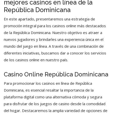
mejores casinos en línea de la
República Dominicana
En este apartado, presentaremos una estrategia de
promoción integral para los casinos online más destacados
de la República Dominicana. Nuestro objetivo es atraer a
nuevos jugadores y brindarles una experiencia única en el
mundo del juego en línea. A través de una combinación de
diferentes iniciativas, buscamos dar a conocer los servicios
de los casinos online en nuestro país.
Casino Online República Dominicana
Para promocionar los casinos en línea de República
Dominicana, es esencial resaltar la importancia de la
plataforma digital como una alternativa cómoda y segura
para disfrutar de los juegos de casino desde la comodidad
del hogar. Destacaremos la amplia variedad de opciones de