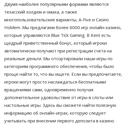
Двумя наиболее популярными формами являются
техасский холдем и омаха, а также
многопользовательские варианты, A-Five и Casino
Holdem. Мы предлагаем более 6000 игр онлайн-казино,
которые управляются Blue Tick Gaming. В Kent есть
щедрый приветственный бонус, который игроки
автоматически получают при регистрации счета на
реальные деньги. Мы отсортировали наши игры по
категориям программного обеспечения, чтобы было
проще найти то, что вы ищете. Если вы предпочитаете,
игроки могут просто наслаждаться бесплатными
вращениями сами, одновременно получая
дополнительное удовольствие от игры в слоты или
настольные игры. Здесь вы сможете найти полезную
информацию об онлайн-играх, которую следует
учитывать при внесении первого депозита в казино.