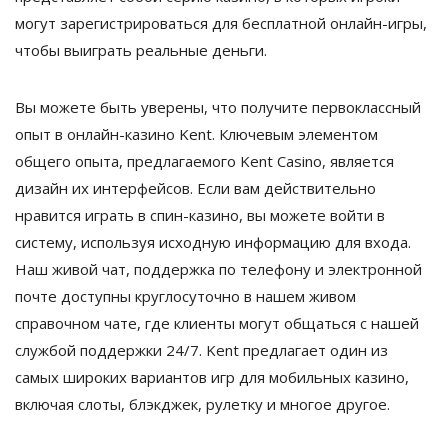
могут зарегистрироваться для бесплатной онлайн-игры,
чтобы выиграть реальные деньги.
Вы можете быть уверены, что получите первоклассный
опыт в онлайн-казино Kent. Ключевым элементом
общего опыта, предлагаемого Kent Casino, является
дизайн их интерфейсов. Если вам действительно
нравится играть в спин-казино, вы можете войти в
систему, используя исходную информацию для входа.
Наш живой чат, поддержка по телефону и электронной
почте доступны круглосуточно в нашем живом
справочном чате, где клиенты могут общаться с нашей
службой поддержки 24/7. Kent предлагает один из
самых широких вариантов игр для мобильных казино,
включая слоты, блэкджек, рулетку и многое другое.