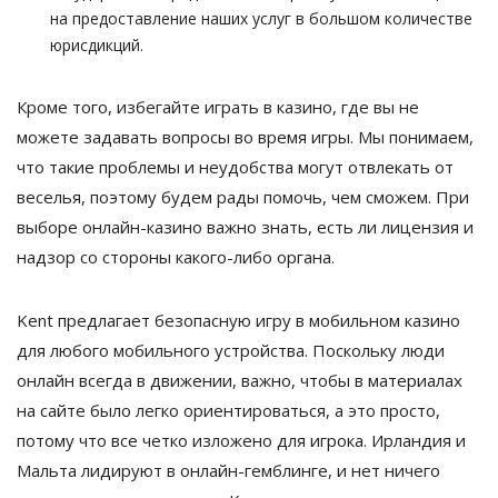
на предоставление наших услуг в большом количестве
юрисдикций.
Кроме того, избегайте играть в казино, где вы не
можете задавать вопросы во время игры. Мы понимаем,
что такие проблемы и неудобства могут отвлекать от
веселья, поэтому будем рады помочь, чем сможем. При
выборе онлайн-казино важно знать, есть ли лицензия и
надзор со стороны какого-либо органа.
Kent предлагает безопасную игру в мобильном казино
для любого мобильного устройства. Поскольку люди
онлайн всегда в движении, важно, чтобы в материалах
на сайте было легко ориентироваться, а это просто,
потому что все четко изложено для игрока. Ирландия и
Мальта лидируют в онлайн-гемблинге, и нет ничего