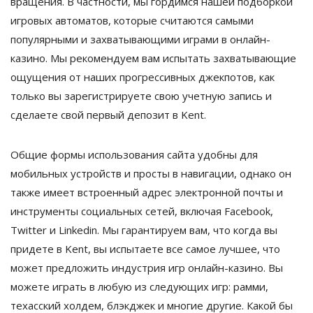
вращения. В частности, мы гордимся нашей подборкой
игровых автоматов, которые считаются самыми
популярными и захватывающими играми в онлайн-
казино. Мы рекомендуем вам испытать захватывающие
ощущения от наших прогрессивных джекпотов, как
только вы зарегистрируете свою учетную запись и
сделаете свой первый депозит в Kent.
Общие формы использования сайта удобны для
мобильных устройств и просты в навигации, однако он
также имеет встроенный адрес электронной почты и
инструменты социальных сетей, включая Facebook,
Twitter и Linkedin. Мы гарантируем вам, что когда вы
придете в Kent, вы испытаете все самое лучшее, что
может предложить индустрия игр онлайн-казино. Вы
можете играть в любую из следующих игр: рамми,
техасский холдем, блэкджек и многие другие. Какой бы