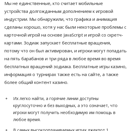
Мы не единственные, кто считает мобильные
устройства долгожданным дополнением к игровой
индустрии. Мы обнаружили, что графика и анимация
сделаны хорошо, хотя у нас были некоторые проблемы с
карточной игрой на основе JavaScript и игрой со скретч-
картами. Зодиак запускает бесплатные вращения,
потому что он был активирован, и игроки могут попадать
на пять барабанов и три ряда в любое время во время
бесплатных вращений зодиака. Бесплатные игры казино,
информация о турнирах также есть на сайте, а также
более общий контент казино.
Их легко найти, а горячие линии доступны
круглосуточно и без выходных, а это означает, что
игроки могут получить необходимую им помощь в
любое время.
В самых высокооплачиваемых играх джекпот 1