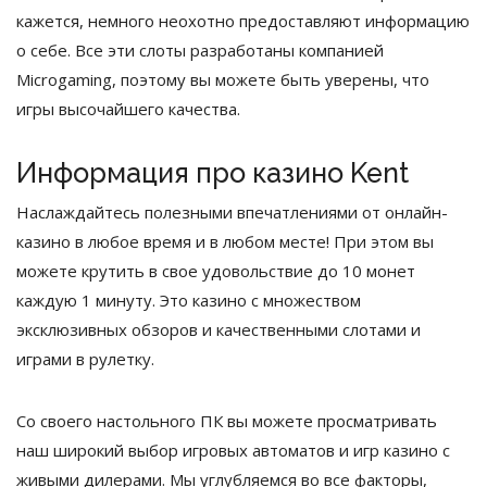
кажется, немного неохотно предоставляют информацию
о себе. Все эти слоты разработаны компанией
Microgaming, поэтому вы можете быть уверены, что
игры высочайшего качества.
Информация про казино Kent
Наслаждайтесь полезными впечатлениями от онлайн-
казино в любое время и в любом месте! При этом вы
можете крутить в свое удовольствие до 10 монет
каждую 1 минуту. Это казино с множеством
эксклюзивных обзоров и качественными слотами и
играми в рулетку.
Со своего настольного ПК вы можете просматривать
наш широкий выбор игровых автоматов и игр казино с
живыми дилерами. Мы углубляемся во все факторы,