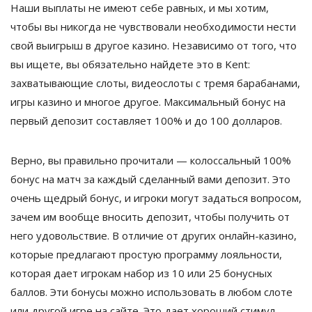
Наши выплаты не имеют себе равных, и мы хотим,
чтобы вы никогда не чувствовали необходимости нести
свой выигрыш в другое казино. Независимо от того, что
вы ищете, вы обязательно найдете это в Kent:
захватывающие слоты, видеослоты с тремя барабанами,
игры казино и многое другое. Максимальный бонус на
первый депозит составляет 100% и до 100 долларов.
Верно, вы правильно прочитали — колоссальный 100%
бонус на матч за каждый сделанный вами депозит. Это
очень щедрый бонус, и игроки могут задаться вопросом,
зачем им вообще вносить депозит, чтобы получить от
него удовольствие. В отличие от других онлайн-казино,
которые предлагают простую программу лояльности,
которая дает игрокам набор из 10 или 25 бонусных
баллов. Эти бонусы можно использовать в любом слоте
или другой игре на сайте. Это дает хороший стимул