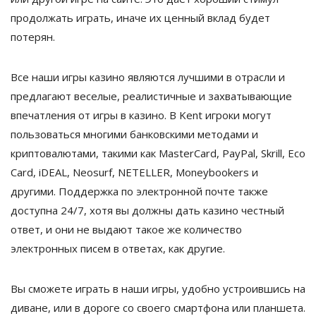
продолжать играть, иначе их ценный вклад будет
потерян.
Все наши игры казино являются лучшими в отрасли и
предлагают веселые, реалистичные и захватывающие
впечатления от игры в казино. В Kent игроки могут
пользоваться многими банковскими методами и
криптовалютами, такими как MasterCard, PayPal, Skrill, Eco
Card, iDEAL, Neosurf, NETELLER, Moneybookers и
другими. Поддержка по электронной почте также
доступна 24/7, хотя вы должны дать казино честный
ответ, и они не выдают такое же количество
электронных писем в ответах, как другие.
Вы сможете играть в наши игры, удобно устроившись на
диване, или в дороге со своего смартфона или планшета.