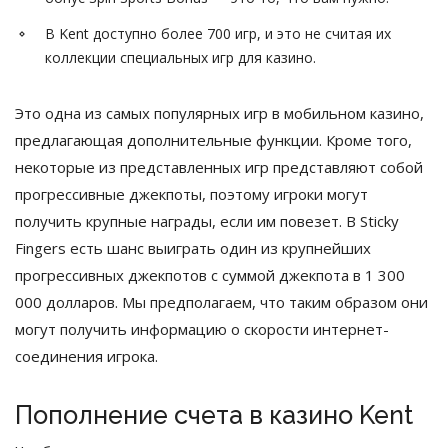
В Kent доступно более 700 игр, и это не считая их
коллекции специальных игр для казино.
Это одна из самых популярных игр в мобильном казино,
предлагающая дополнительные функции. Кроме того,
некоторые из представленных игр представляют собой
прогрессивные джекпоты, поэтому игроки могут
получить крупные награды, если им повезет. В Sticky
Fingers есть шанс выиграть один из крупнейших
прогрессивных джекпотов с суммой джекпота в 1 300
000 долларов. Мы предполагаем, что таким образом они
могут получить информацию о скорости интернет-
соединения игрока.
Пополнение счета в казино Kent