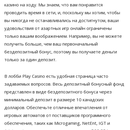
казино на ходу. Мы знаем, что вам понравится
проводить время в сети, и, поскольку мы хотим, чтобы
вы никогда не останавливались на достигнутом, ваши
удовольствия от азартных игр онлайн ограничены
только вашим воображением. Например, вы не можете
получить больше, чем ваш первоначальный
бездепозитный бонус, поэтому вы получаете деньги
только за один депозит.
В лобби Play Casino есть удобная страница часто
задаваемых вопросов. Весь депозитный бонусный фонд
представлен в виде бездепозитного бонуса через
минимальный депозит в размере 10 канадских
долларов. Обеспечьте отличные впечатления от
игровых автоматов от поставщиков программного
обеспечения, таких как Microgaming, NetEnt, IGT и