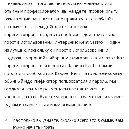
Независимо от того, являетесь ли вы новичком или
опытным профессионалом, вы найдете игровой опыт,
ожидающий вас в Kent. Мне нравится этот веб-сайт,
потому что на нем действительно легко
зарегистрироваться, и этот веб-сайт действительно
прост в использовании. Интерфейс Kent Casino — один
из лучших, поскольку он прост в использовании и
содержит хороший выбор внутриигровых подсказок. Как
зарегистрироваться и войти в Казино Kent – Самый
простой способ войти в Казино Kent – это использовать
обычный идентификатор пользователя и пароль. Мы
гордимся тем, что размещаем все наши игры, и
уверены, что вы будете уверены в том, что мы являемся
одним из самых надежных онлайн-казино.
Как только вы узнаете, сколько всего это в сумме, вам
нужно начать играть!