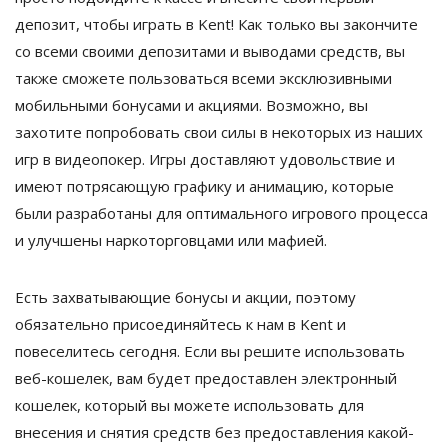
депозит, чтобы играть в Kent! Как только вы закончите
со всеми своими депозитами и выводами средств, вы
также сможете пользоваться всеми эксклюзивными
мобильными бонусами и акциями. Возможно, вы
захотите попробовать свои силы в некоторых из наших
игр в видеопокер. Игры доставляют удовольствие и
имеют потрясающую графику и анимацию, которые
были разработаны для оптимального игрового процесса
и улучшены наркоторговцами или мафией.
Есть захватывающие бонусы и акции, поэтому
обязательно присоединяйтесь к нам в Kent и
повеселитесь сегодня. Если вы решите использовать
веб-кошелек, вам будет предоставлен электронный
кошелек, который вы можете использовать для
внесения и снятия средств без предоставления какой-