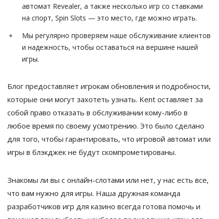
автомат Revealer, а также несколько игр со ставками
на спорт, Spin Slots — это место, где можно играть.
Мы регулярно проверяем наше обслуживание клиентов
и надежность, чтобы оставаться на вершине нашей
игры.
Блог предоставляет игрокам обновления и подробности,
которые они могут захотеть узнать. Kent оставляет за
собой право отказать в обслуживании кому-либо в
любое время по своему усмотрению. Это было сделано
для того, чтобы гарантировать, что игровой автомат или
игры в блэкджек не будут скомпрометированы.
Знакомы ли вы с онлайн-слотами или нет, у нас есть все,
что вам нужно для игры. Наша дружная команда
разработчиков игр для казино всегда готова помочь и