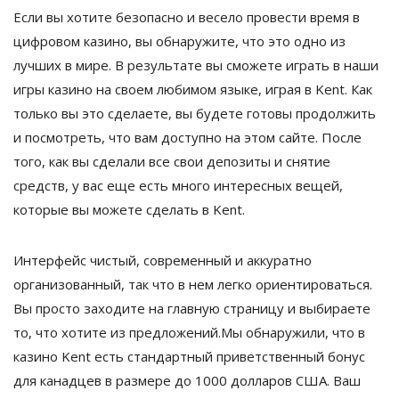
Если вы хотите безопасно и весело провести время в
цифровом казино, вы обнаружите, что это одно из
лучших в мире. В результате вы сможете играть в наши
игры казино на своем любимом языке, играя в Kent. Как
только вы это сделаете, вы будете готовы продолжить
и посмотреть, что вам доступно на этом сайте. После
того, как вы сделали все свои депозиты и снятие
средств, у вас еще есть много интересных вещей,
которые вы можете сделать в Kent.
Интерфейс чистый, современный и аккуратно
организованный, так что в нем легко ориентироваться.
Вы просто заходите на главную страницу и выбираете
то, что хотите из предложений.Мы обнаружили, что в
казино Kent есть стандартный приветственный бонус
для канадцев в размере до 1000 долларов США. Ваш