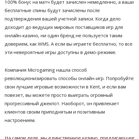
100% бонус на матч будет зачислен немедленно, а ваши
бесплатные спины будут зачислены после
подтверждения вашей учетной записи. Когда дело
доходит до ведущих мировых поставщиков игр для
онлайн-казино, ни один бренд не пользуется таким
доверием, как WMS. А если вы играете бесплатно, то все
эти невероятные игры доступны в демо-режиме.
Компания Microgaming нашла способ
революционизировать способы онлайн-игр. Попробуйте
свои лучшие игровые возможности в Kent, и если вам
повезет, вы можете просто выиграть огромный
прогрессивный джекпот. Наоборот, он привлекает
клиентов своим приподнятым и позитивным
настроением.
На самом деле, мы единственное казино, предлагающее