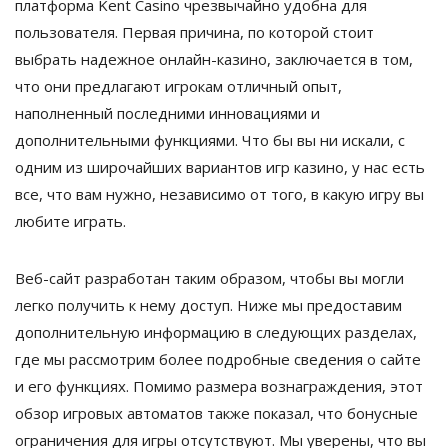
платформа Kent Casino чрезвычайно удобна для
пользователя. Первая причина, по которой стоит
выбрать надежное онлайн-казино, заключается в том,
что они предлагают игрокам отличный опыт,
наполненный последними инновациями и
дополнительными функциями. Что бы вы ни искали, с
одним из широчайших вариантов игр казино, у нас есть
все, что вам нужно, независимо от того, в какую игру вы
любите играть.
Веб-сайт разработан таким образом, чтобы вы могли
легко получить к нему доступ. Ниже мы предоставим
дополнительную информацию в следующих разделах,
где мы рассмотрим более подробные сведения о сайте
и его функциях. Помимо размера вознаграждения, этот
обзор игровых автоматов также показал, что бонусные
ограничения для игры отсутствуют. Мы уверены, что вы