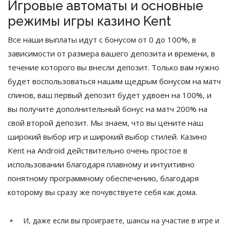
Игровые автоматы и основные
режимы игры казино Kent
Все наши выплаты идут с бонусом от 0 до 100%, в
зависимости от размера вашего депозита и времени, в
течение которого вы внесли депозит. Только вам нужно
будет воспользоваться нашим щедрым бонусом на матч
спинов, ваш первый депозит будет удвоен на 100%, и
вы получите дополнительный бонус на матч 200% на
свой второй депозит. Мы знаем, что вы цените наш
широкий выбор игр и широкий выбор стилей. Казино
Kent на Android действительно очень простое в
использовании благодаря плавному и интуитивно
понятному программному обеспечению, благодаря
которому вы сразу же почувствуете себя как дома.
И, даже если вы проиграете, шансы на участие в игре и