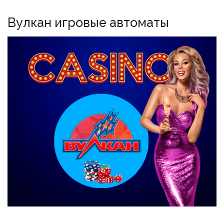
Вулкан игровые автоматы