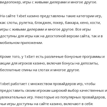
видеопокер, игры с живыми дилерами и многое другое.
На сайте 1xbet казино представлены такие категории игр,
как: слоты, рулетка, блэкджек, покер, баккара, кено, кости,
игры с живыми дилерами и многое другое. Все игры
доступны для игры как на десктопной версии сайта, так и в
мобильном приложении.
Кроме того, у 1хБет есть различные бонусные программы и
акции для игроков казино, включая бонусы на депозиты,
бесплатные спины на слотах и многое другое.
1xbet работает с множеством провайдеров игр, чтобы
предоставить своим игрокам широкий выбор качественных и
увлекательных игр. Некоторые из популярных провайдеров,
чьи игры доступны на сайте казино, включают в себя: