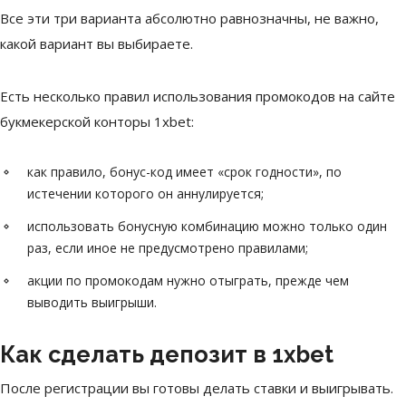
Все эти три варианта абсолютно равнозначны, не важно,
какой вариант вы выбираете.
Есть несколько правил использования промокодов на сайте
букмекерской конторы 1xbet:
как правило, бонус-код имеет «срок годности», по
истечении которого он аннулируется;
использовать бонусную комбинацию можно только один
раз, если иное не предусмотрено правилами;
акции по промокодам нужно отыграть, прежде чем
выводить выигрыши.
Как сделать депозит в 1xbet
После регистрации вы готовы делать ставки и выигрывать.