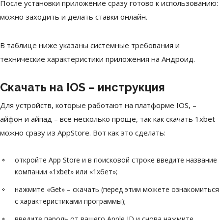
После установки приложение сразу готово к использованию:
можно заходить и делать ставки онлайн.
В таблице ниже указаны системные требования и
технические характеристики приложения на Андроид.
Скачать на IOS – инструкция
Для устройств, которые работают на платформе IOS, –
айфон и айпад – все несколько проще, так как скачать 1xbet
можно сразу из AppStore. Вот как это сделать:
откройте App Store и в поисковой строке введите название
компании «1xbet» или «1хбет»;
нажмите «Get» – скачать (перед этим можете ознакомиться
с характеристиками программы);
введите пароль от вашего Apple ID и снова нажмите