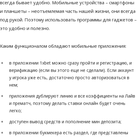
всегда бывает удобно. Мобильные устройства – смартфоны
и планшеты – неотъемлемая часть нашей жизни, они всегда
под рукой. Поэтому использовать программы для гаджетов –
это удобно и полезно.
Каким функционалом обладают мобильные приложения:
в приложении 1xbet можно сразу пройти и регистрацию, и
верификацию (если вы этого еще не сделали). Если аккаунт
у игрока уже есть, достаточно просто авторизоваться в
нем;
приложения дублируют линию и все коэффициенты на Лайв
и прематч, поэтому делать ставки онлайн будет очень
легко;
доступен вывод средств и пополнение мин депозита;
в приложении букмекера есть раздел, где представлены