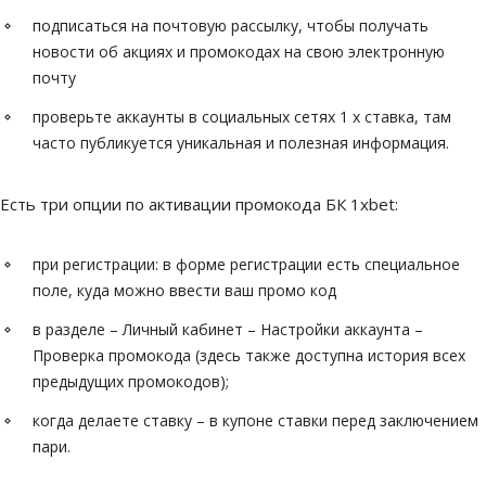
подписаться на почтовую рассылку, чтобы получать
новости об акциях и промокодах на свою электронную
почту
проверьте аккаунты в социальных сетях 1 х ставка, там
часто публикуется уникальная и полезная информация.
Есть три опции по активации промокода БК 1xbet:
при регистрации: в форме регистрации есть специальное
поле, куда можно ввести ваш промо код
в разделе – Личный кабинет – Настройки аккаунта –
Проверка промокода (здесь также доступна история всех
предыдущих промокодов);
когда делаете ставку – в купоне ставки перед заключением
пари.