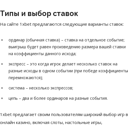
Типы и выбор ставок
На сайте 1xbet предлагаются следующие варианты ставок:
ординар (обычная ставка) – ставка на отдельное событие;
выигрыш будет равен произведению размера вашей ставки
на коэффициенты данного исхода;
экспресс – это когда игрок делает несколько ставок на
разные исходы в одном событии (при победе коэффициенты
перемножаются);
система – несколько экспрессов;
цепь – два и более ординаров на разные события.
1xbet предлагает своим пользователям широкий выбор игр в
онлайн казино, включая слоты, настольные игры,