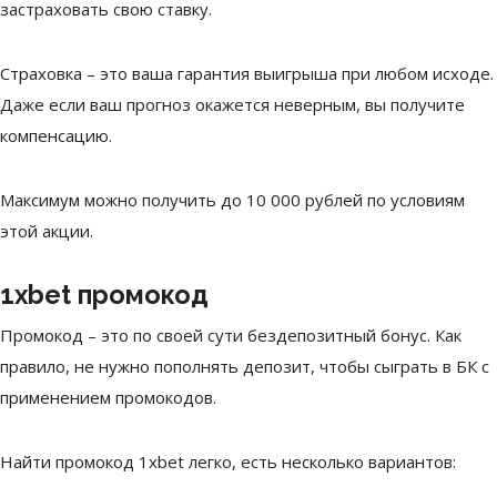
застраховать свою ставку.
Страховка – это ваша гарантия выигрыша при любом исходе.
Даже если ваш прогноз окажется неверным, вы получите
компенсацию.
Максимум можно получить до 10 000 рублей по условиям
этой акции.
1xbet промокод
Промокод – это по своей сути бездепозитный бонус. Как
правило, не нужно пополнять депозит, чтобы сыграть в БК с
применением промокодов.
Найти промокод 1xbet легко, есть несколько вариантов: