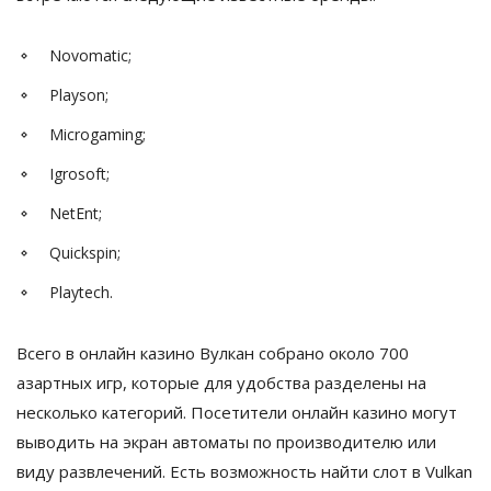
Novomatic;
Playson;
Microgaming;
Igrosoft;
NetEnt;
Quickspin;
Playtech.
Всего в онлайн казино Вулкан собрано около 700
азартных игр, которые для удобства разделены на
несколько категорий. Посетители онлайн казино могут
выводить на экран автоматы по производителю или
виду развлечений. Есть возможность найти слот в Vulkan